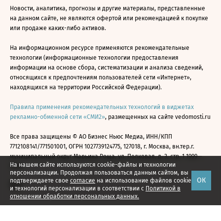
Новости, аналитика, прогнозы и другие материалы, представленные
на данном сайте, не являются офертой или рекомендацией к покупке
или продаже каких-либо активов.
На информационном ресурсе применяются рекомендательные
технологии (информационные технологии предоставления
информации на основе сбора, систематизации и анализа сведений,
относящихся к предпочтениям пользователей сети «Интернет»,
находящихся на территории Российской Федерации).
Правила применения рекомендательных технологий в виджетах
рекламно-обменной сети «СМИ2»
, размещенных на сайте vedomosti.ru
Все права защищены © АО Бизнес Ньюс Медиа, ИНН/КПП
7712108141/771501001, ОГРН 1027739124775, 127018, г. Москва, вн.тер.г.
муниципальный округ Марьина Роща, ул. Полковая, д. 3, стр. 1 1999—
На нашем сайте используются cookie-файлы и технологии
2026
персонализации. Продолжая пользоваться данным сайтом, вы
ОК
подтверждаете свое
согласие
на использование файлов cookie
и технологий персонализации в соответствии с
Политикой в
отношении обработки персональных данных.