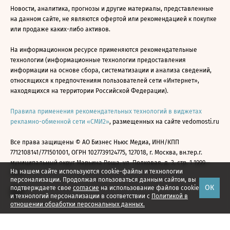
Новости, аналитика, прогнозы и другие материалы, представленные
на данном сайте, не являются офертой или рекомендацией к покупке
или продаже каких-либо активов.
На информационном ресурсе применяются рекомендательные
технологии (информационные технологии предоставления
информации на основе сбора, систематизации и анализа сведений,
относящихся к предпочтениям пользователей сети «Интернет»,
находящихся на территории Российской Федерации).
Правила применения рекомендательных технологий в виджетах
рекламно-обменной сети «СМИ2»
, размещенных на сайте vedomosti.ru
Все права защищены © АО Бизнес Ньюс Медиа, ИНН/КПП
7712108141/771501001, ОГРН 1027739124775, 127018, г. Москва, вн.тер.г.
муниципальный округ Марьина Роща, ул. Полковая, д. 3, стр. 1 1999—
На нашем сайте используются cookie-файлы и технологии
2026
персонализации. Продолжая пользоваться данным сайтом, вы
ОК
подтверждаете свое
согласие
на использование файлов cookie
и технологий персонализации в соответствии с
Политикой в
отношении обработки персональных данных.