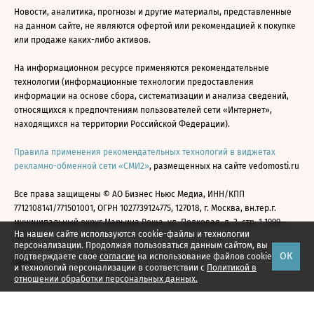
Новости, аналитика, прогнозы и другие материалы, представленные
на данном сайте, не являются офертой или рекомендацией к покупке
или продаже каких-либо активов.
На информационном ресурсе применяются рекомендательные
технологии (информационные технологии предоставления
информации на основе сбора, систематизации и анализа сведений,
относящихся к предпочтениям пользователей сети «Интернет»,
находящихся на территории Российской Федерации).
Правила применения рекомендательных технологий в виджетах
рекламно-обменной сети «СМИ2»
, размещенных на сайте vedomosti.ru
Все права защищены © АО Бизнес Ньюс Медиа, ИНН/КПП
7712108141/771501001, ОГРН 1027739124775, 127018, г. Москва, вн.тер.г.
муниципальный округ Марьина Роща, ул. Полковая, д. 3, стр. 1 1999—
На нашем сайте используются cookie-файлы и технологии
2026
персонализации. Продолжая пользоваться данным сайтом, вы
ОК
подтверждаете свое
согласие
на использование файлов cookie
и технологий персонализации в соответствии с
Политикой в
отношении обработки персональных данных.