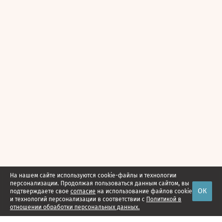
На нашем сайте используются cookie-файлы и технологии
персонализации. Продолжая пользоваться данным сайтом, вы
ОК
подтверждаете свое
согласие
на использование файлов cookie
и технологий персонализации в соответствии с
Политикой в
отношении обработки персональных данных.