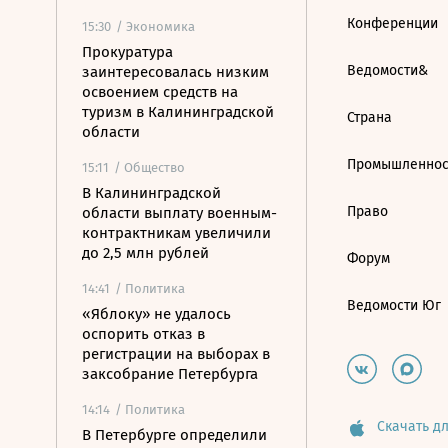
Конференции
15:30
/ Экономика
Прокуратура
Ведомости&
заинтересовалась низким
освоением средств на
туризм в Калининградской
Страна
области
Промышленнос
15:11
/ Общество
В Калининградской
Право
области выплату военным-
контрактникам увеличили
до 2,5 млн рублей
Форум
14:41
/ Политика
Ведомости Юг
«Яблоку» не удалось
оспорить отказ в
регистрации на выборах в
заксобрание Петербурга
14:14
/ Политика
Скачать дл
В Петербурге определили