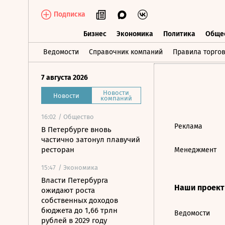
Подписка
Бизнес
Экономика
Политика
Обще
Бизнес
Экономика
Политика
О
Ведомости
Справочник компаний
Правила торго
7 августа 2026
Новости
Новости
компаний
16:02
/ Общество
Реклама
В Петербурге вновь
частично затонул плавучий
ресторан
Менеджмент
15:47
/ Экономика
Власти Петербурга
Наши проек
ожидают роста
собственных доходов
бюджета до 1,66 трлн
Ведомости
рублей в 2029 году