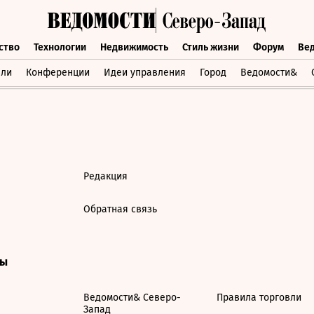
ство
Технологии
Недвижимость
Стиль жизни
Форум
Ве
бщество
Технологии
Недвижимость
Стиль жизни
Форум
вли
Конференции
Идеи управления
Город
Ведомости&
Редакция
Обратная связь
ты
Ведомости& Северо-
Правила торговли
Запад