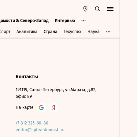
домости & Северо-Запад
Интервью
Ведомости & Северо-Запад
Интервью
Спорт
Аналитика
Страна
Техуспех
Наука
Контакты
191119, Санкт-Петербург, ул.Марата, д.82,
офис 89
На карте
+7 812 325–60–80
editor@spb.vedomosti.ru