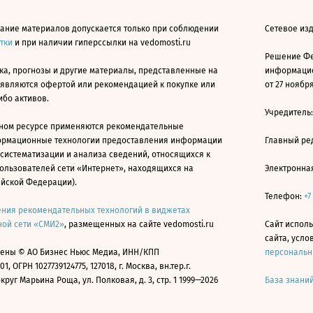
ание материалов допускается только при соблюдении
Сетевое изд
атки
и при наличии гиперссылки на vedomosti.ru
Решение Фе
ка, прогнозы и другие материалы, представленные на
информацио
 являются офертой или рекомендацией к покупке или
от 27 ноября
ибо активов.
Учредитель
ном ресурсе применяются рекомендательные
ормационные технологии предоставления информации
Главный ре
 систематизации и анализа сведений, относящихся к
ользователей сети «Интернет», находящихся на
Электронна
ийской Федерации).
Телефон:
+7
ния рекомендательных технологий в виджетах
ой сети «СМИ2»
, размещенных на сайте vedomosti.ru
Сайт исполь
сайта, усл
ены © АО Бизнес Ньюс Медиа, ИНН/КПП
персональн
01, ОГРН 1027739124775, 127018, г. Москва, вн.тер.г.
уг Марьина Роща, ул. Полковая, д. 3, стр. 1 1999—2026
База знани