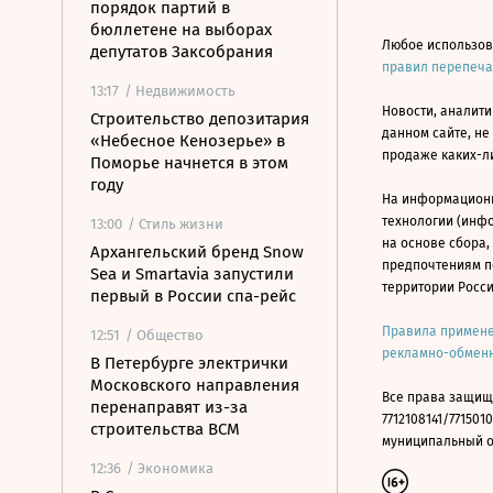
порядок партий в
бюллетене на выборах
Любое использов
депутатов Заксобрания
правил перепеч
13:17
/ Недвижимость
Новости, аналити
Строительство депозитария
данном сайте, не
«Небесное Кенозерье» в
продаже каких-л
Поморье начнется в этом
году
На информацион
технологии (инф
13:00
/ Стиль жизни
на основе сбора,
Архангельский бренд Snow
предпочтениям п
Sea и Smartavia запустили
территории Росс
первый в России спа-рейс
Правила примене
12:51
/ Общество
рекламно-обменн
В Петербурге электрички
Московского направления
Все права защищ
перенаправят из-за
7712108141/7715010
строительства ВСМ
муниципальный окр
12:36
/ Экономика