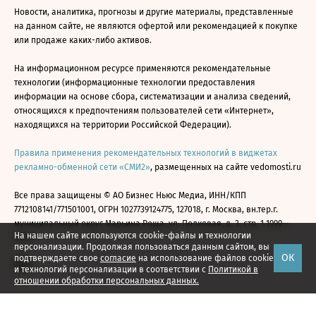
Новости, аналитика, прогнозы и другие материалы, представленные
на данном сайте, не являются офертой или рекомендацией к покупке
или продаже каких-либо активов.
На информационном ресурсе применяются рекомендательные
технологии (информационные технологии предоставления
информации на основе сбора, систематизации и анализа сведений,
относящихся к предпочтениям пользователей сети «Интернет»,
находящихся на территории Российской Федерации).
Правила применения рекомендательных технологий в виджетах
рекламно-обменной сети «СМИ2»
, размещенных на сайте vedomosti.ru
Все права защищены © АО Бизнес Ньюс Медиа, ИНН/КПП
7712108141/771501001, ОГРН 1027739124775, 127018, г. Москва, вн.тер.г.
муниципальный округ Марьина Роща, ул. Полковая, д. 3, стр. 1 1999—
На нашем сайте используются cookie-файлы и технологии
2026
персонализации. Продолжая пользоваться данным сайтом, вы
ОК
подтверждаете свое
согласие
на использование файлов cookie
и технологий персонализации в соответствии с
Политикой в
отношении обработки персональных данных.