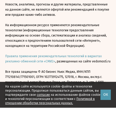
Новости, аналитика, прогнозы и другие материалы, представленные
на данном сайте, не являются офертой или рекомендацией к покупке
или продаже каких-либо активов.
На информационном ресурсе применяются рекомендательные
технологии (информационные технологии предоставления
информации на основе сбора, систематизации и анализа сведений,
относящихся к предпочтениям пользователей сети «Интернет»,
находящихся на территории Российской Федерации).
Правила применения рекомендательных технологий в виджетах
рекламно-обменной сети «СМИ2»
, размещенных на сайте vedomosti.ru
Все права защищены © АО Бизнес Ньюс Медиа, ИНН/КПП
7712108141/771501001, ОГРН 1027739124775, 127018, г. Москва, вн.тер.г.
муниципальный округ Марьина Роща, ул. Полковая, д. 3, стр. 1 1999—
На нашем сайте используются cookie-файлы и технологии
2026
персонализации. Продолжая пользоваться данным сайтом, вы
ОК
подтверждаете свое
согласие
на использование файлов cookie
и технологий персонализации в соответствии с
Политикой в
отношении обработки персональных данных.