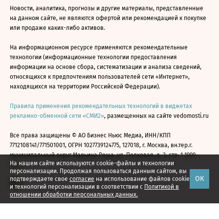
Новости, аналитика, прогнозы и другие материалы, представленные
на данном сайте, не являются офертой или рекомендацией к покупке
или продаже каких-либо активов.
На информационном ресурсе применяются рекомендательные
технологии (информационные технологии предоставления
информации на основе сбора, систематизации и анализа сведений,
относящихся к предпочтениям пользователей сети «Интернет»,
находящихся на территории Российской Федерации).
Правила применения рекомендательных технологий в виджетах
рекламно-обменной сети «СМИ2»
, размещенных на сайте vedomosti.ru
Все права защищены © АО Бизнес Ньюс Медиа, ИНН/КПП
7712108141/771501001, ОГРН 1027739124775, 127018, г. Москва, вн.тер.г.
муниципальный округ Марьина Роща, ул. Полковая, д. 3, стр. 1 1999—
На нашем сайте используются cookie-файлы и технологии
2026
персонализации. Продолжая пользоваться данным сайтом, вы
ОК
подтверждаете свое
согласие
на использование файлов cookie
и технологий персонализации в соответствии с
Политикой в
отношении обработки персональных данных.