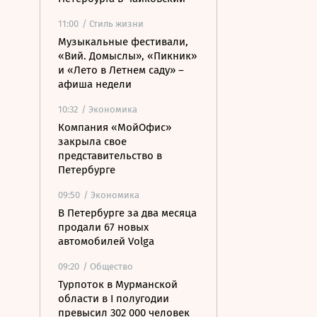
11:00
/ Стиль жизни
Музыкальные фестивали,
«Вий. Домыслы», «Пикник»
и «Лето в Летнем саду» –
афиша недели
10:32
/ Экономика
Компания «МойОфис»
закрыла свое
представительство в
Петербурге
09:50
/ Экономика
В Петербурге за два месяца
продали 67 новых
автомобилей Volga
09:20
/ Общество
Турпоток в Мурманской
области в I полугодии
превысил 302 000 человек