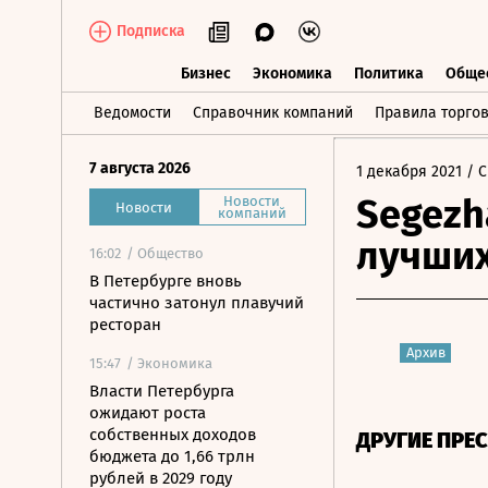
Подписка
Бизнес
Экономика
Политика
Обще
Бизнес
Экономика
Политика
О
Ведомости
Справочник компаний
Правила торго
7 августа 2026
1 декабря 2021
/ С
Segezh
Новости
Новости
компаний
лучших
16:02
/ Общество
В Петербурге вновь
частично затонул плавучий
ресторан
Архив
15:47
/ Экономика
Власти Петербурга
ожидают роста
собственных доходов
ДРУГИЕ ПРЕ
бюджета до 1,66 трлн
рублей в 2029 году