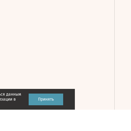
ься данным
Принять
изации в