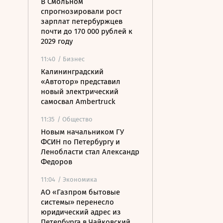
В Смольном
спрогнозировали рост
зарплат петербуржцев
почти до 170 000 рублей к
2029 году
11:40
/ Бизнес
Калининградский
«Автотор» представил
новый электрический
самосвал Ambertruck
11:35
/ Общество
Новым начальником ГУ
ФСИН по Петербургу и
Ленобласти стал Александр
Федоров
11:04
/ Экономика
АО «Газпром бытовые
системы» перенесло
юридический адрес из
Петербурга в Чайковский