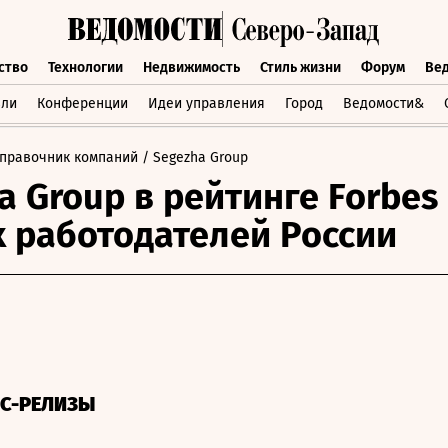
ство
Технологии
Недвижимость
Стиль жизни
Форум
Ве
бщество
Технологии
Недвижимость
Стиль жизни
Форум
вли
Конференции
Идеи управления
Город
Ведомости&
правочник компаний
/ Segezha Group
a Group в рейтинге Forbes
 работодателей России
СС-РЕЛИЗЫ