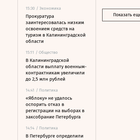
15:30
/ Экономика
Показать ещ
Прокуратура
заинтересовалась низким
освоением средств на
туризм в Калининградской
области
15:11
/ Общество
В Калининградской
области выплату военным-
контрактникам увеличили
до 2,5 млн рублей
14:41
/ Политика
«Яблоку» не удалось
оспорить отказ в
регистрации на выборах в
заксобрание Петербурга
14:14
/ Политика
В Петербурге определили