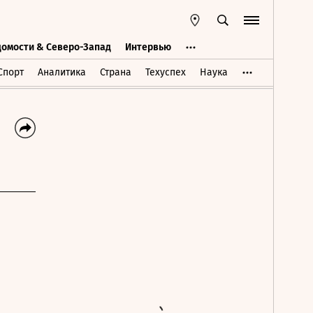
домости & Северо-Запад
Интервью
Ведомости & Северо-Запад
Интервью
Спорт
Аналитика
Страна
Техуспех
Наука