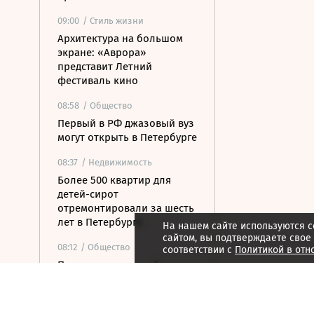
09:00
/ Стиль жизни
Архитектура на большом
экране: «Аврора»
представит Летний
фестиваль кино
08:58
/ Общество
Первый в РФ джазовый вуз
могут открыть в Петербурге
08:37
/ Недвижимость
Более 500 квартир для
детей-сирот
отремонтировали за шесть
лет в Петербурге
На нашем сайте используются c
сайтом, вы подтверждаете свое
08:12
/ Общество
соответствии с
Политикой в отн
Прокуратура потребовала
закрыть незаконные
пансионаты в Стрельне