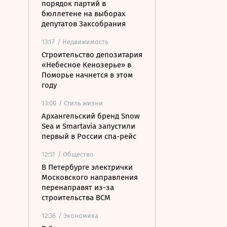
порядок партий в
бюллетене на выборах
депутатов Заксобрания
13:17
/ Недвижимость
Строительство депозитария
«Небесное Кенозерье» в
Поморье начнется в этом
году
13:00
/ Стиль жизни
Архангельский бренд Snow
Sea и Smartavia запустили
первый в России спа-рейс
12:51
/ Общество
В Петербурге электрички
Московского направления
перенаправят из-за
строительства ВСМ
12:36
/ Экономика