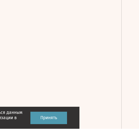
ься данным
Принять
изации в