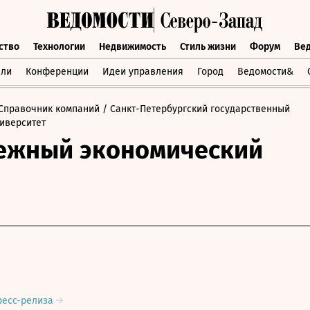
ство
Технологии
Недвижимость
Стиль жизни
Форум
Ве
бщество
Технологии
Недвижимость
Стиль жизни
Форум
вли
Конференции
Идеи управления
Город
Ведомости&
Справочник компаний
/ Санкт-Петербургский государственный
иверситет
ежный экономический
ресс-релиза