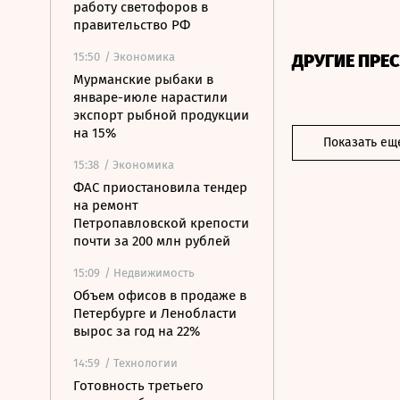
работу светофоров в
правительство РФ
15:50
/ Экономика
ДРУГИЕ ПРЕ
Мурманские рыбаки в
январе-июле нарастили
экспорт рыбной продукции
на 15%
Показать ещ
15:38
/ Экономика
ФАС приостановила тендер
на ремонт
Петропавловской крепости
почти за 200 млн рублей
15:09
/ Недвижимость
Объем офисов в продаже в
Петербурге и Ленобласти
вырос за год на 22%
14:59
/ Технологии
Готовность третьего