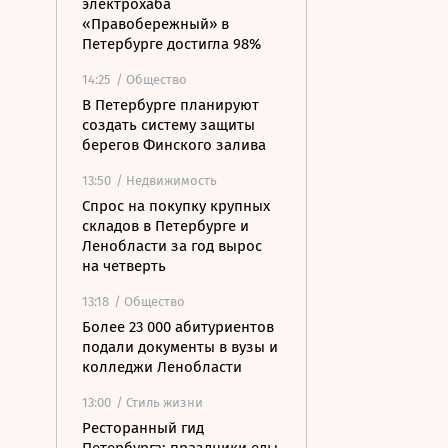
электрохаба
«Правобережный» в
Петербурге достигла 98%
14:25
/ Общество
В Петербурге планируют
создать систему защиты
берегов Финского залива
13:50
/ Недвижимость
Спрос на покупку крупных
складов в Петербурге и
Ленобласти за год вырос
на четверть
13:18
/ Общество
Более 23 000 абитуриентов
подали документы в вузы и
колледжи Ленобласти
13:00
/ Стиль жизни
Ресторанный гид