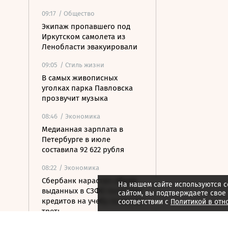
09:17
/ Общество
Экипаж пропавшего под
Иркутском самолета из
Ленобласти эвакуировали
09:05
/ Стиль жизни
В самых живописных
уголках парка Павловска
прозвучит музыка
08:46
/ Экономика
Медианная зарплата в
Петербурге в июле
составила 92 622 рубля
08:22
/ Экономика
Сбербанк нарастил объем
На нашем сайте используются c
выданных в СЗФО льготных
сайтом, вы подтверждаете свое
кредитов на учебу почти на
соответствии с
Политикой в отн
треть