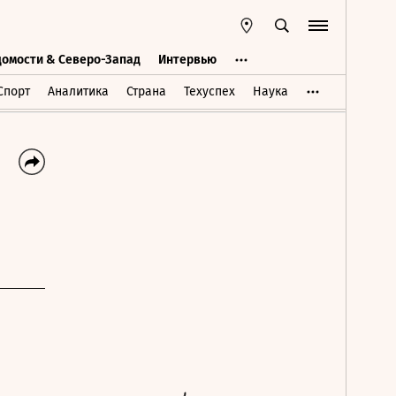
домости & Северо-Запад
Интервью
Ведомости & Северо-Запад
Интервью
Спорт
Аналитика
Страна
Техуспех
Наука