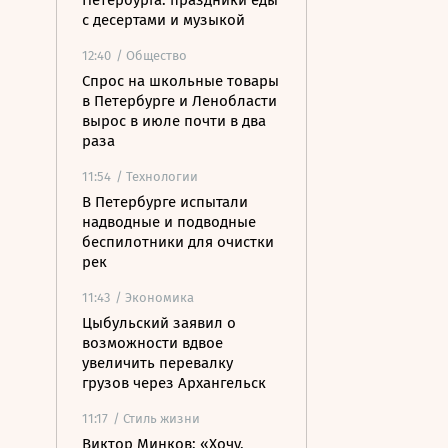
Петербурга: праздники еды
с десертами и музыкой
12:40
/ Общество
Спрос на школьные товары
в Петербурге и Ленобласти
вырос в июле почти в два
раза
11:54
/ Технологии
В Петербурге испытали
надводные и подводные
беспилотники для очистки
рек
11:43
/ Экономика
Цыбульский заявил о
возможности вдвое
увеличить перевалку
грузов через Архангельск
11:17
/ Стиль жизни
Виктор Минков: «Хочу,