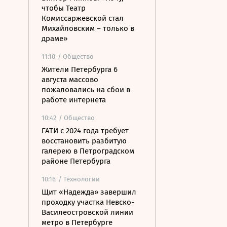
чтобы Театр
Комиссаржевской стал
Михайловским – только в
драме»
11:10
/ Общество
Жители Петербурга 6
августа массово
пожаловались на сбои в
работе интернета
10:42
/ Общество
ГАТИ с 2024 года требует
восстановить разбитую
галерею в Петроградском
районе Петербурга
10:16
/ Технологии
Щит «Надежда» завершил
проходку участка Невско-
Василеостровской линии
метро в Петербурге