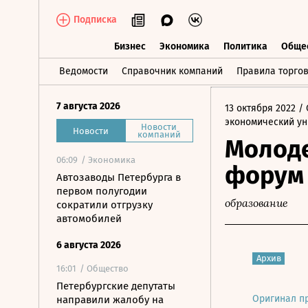
Подписка
Бизнес
Экономика
Политика
Обще
Бизнес
Экономика
Политика
О
Ведомости
Справочник компаний
Правила торго
7 августа 2026
13 октября 2022
/ 
экономический ун
Новости
Новости
компаний
Молод
06:09
/ Экономика
форум
Автозаводы Петербурга в
первом полугодии
образование
сократили отгрузку
автомобилей
6 августа 2026
Архив
16:01
/ Общество
Петербургские депутаты
Оригинал п
направили жалобу на