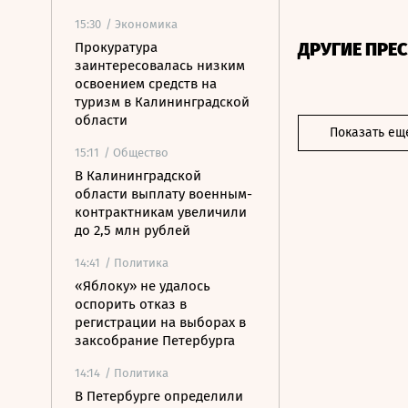
15:30
/ Экономика
ДРУГИЕ ПРЕ
Прокуратура
заинтересовалась низким
освоением средств на
туризм в Калининградской
области
Показать ещ
15:11
/ Общество
В Калининградской
области выплату военным-
контрактникам увеличили
до 2,5 млн рублей
14:41
/ Политика
«Яблоку» не удалось
оспорить отказ в
регистрации на выборах в
заксобрание Петербурга
14:14
/ Политика
В Петербурге определили