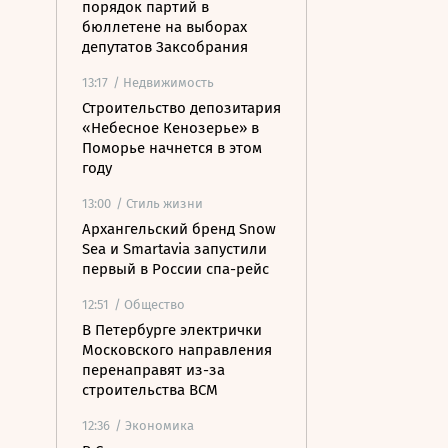
порядок партий в
бюллетене на выборах
депутатов Заксобрания
13:17
/ Недвижимость
Строительство депозитария
«Небесное Кенозерье» в
Поморье начнется в этом
году
13:00
/ Стиль жизни
Архангельский бренд Snow
Sea и Smartavia запустили
первый в России спа-рейс
12:51
/ Общество
В Петербурге электрички
Московского направления
перенаправят из-за
строительства ВСМ
12:36
/ Экономика