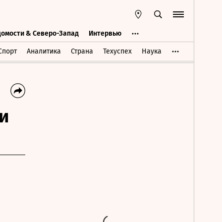
домости & Северо-Запад
Интервью
Ведомости & Северо-Запад
Интервью
Спорт
Аналитика
Страна
Техуспех
Наука
и