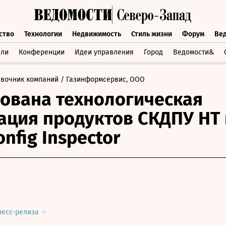
ство
Технологии
Недвижимость
Стиль жизни
Форум
Ве
бщество
Технологии
Недвижимость
Стиль жизни
Форум
вли
Конференции
Идеи управления
Город
Ведомости&
авочник компаний
/ Газинформсервис, ООО
ована технологическая
ация продуктов СКДПУ НТ 
onfig Inspector
ресс-релиза