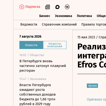
Подписка
Бизнес
Экономика
Политика
Обще
Бизнес
Экономика
Политика
О
Ведомости
Справочник компаний
Правила торго
7 августа 2026
15 мая 2023
/ Спр
Реализ
Новости
Новости
компаний
интегр
16:02
/ Общество
В Петербурге вновь
Efros C
частично затонул плавучий
ресторан
15:47
/ Экономика
Власти Петербурга
Архив
ожидают роста
собственных доходов
бюджета до 1,66 трлн
Оригинал п
рублей в 2029 году