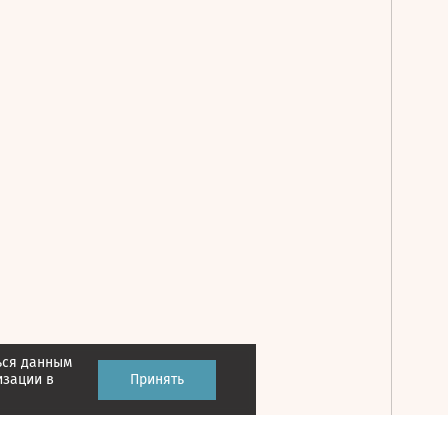
ься данным
Принять
изации в