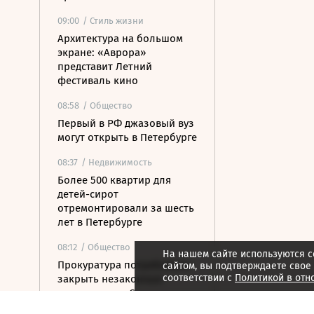
09:00
/ Стиль жизни
Архитектура на большом
экране: «Аврора»
представит Летний
фестиваль кино
08:58
/ Общество
Первый в РФ джазовый вуз
могут открыть в Петербурге
08:37
/ Недвижимость
Более 500 квартир для
детей-сирот
отремонтировали за шесть
лет в Петербурге
08:12
/ Общество
На нашем сайте используются c
Прокуратура потребовала
сайтом, вы подтверждаете свое
соответствии с
Политикой в отн
закрыть незаконные
пансионаты в Стрельне