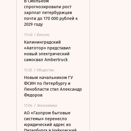
В Смольном
спрогнозировали рост
зарплат петербуржцев
почти до 170 000 рублей к
2029 году
11:40
/ Бизнес
Калининградский
«Автотор» представил
новый электрический
самосвал Ambertruck
11:35
/ Общество
Новым начальником ГУ
ФСИН по Петербургу и
Ленобласти стал Александр
Федоров
11:04
/ Экономика
АО «Газпром бытовые
системы» перенесло
юридический адрес из
Петербурга в Чайковский