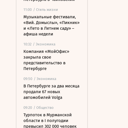
11:00
/ Стиль жизни
Музыкальные фестивали,
«Вий. Домыслы», «Пикник»
и «Лето в Летнем саду» –
афиша недели
10:32
/ Экономика
Компания «МойОфис»
закрыла свое
представительство в
Петербурге
09:50
/ Экономика
В Петербурге за два месяца
продали 67 новых
автомобилей Volga
09:20
/ Общество
Турпоток в Мурманской
области в I полугодии
превысил 302 000 человек