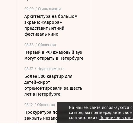
09:00
/ Стиль жизни
Архитектура на большом
экране: «Аврора»
представит Летний
фестиваль кино
08:58
/ Общество
Первый в РФ джазовый вуз
могут открыть в Петербурге
08:37
/ Недвижимость
Более 500 квартир для
детей-сирот
отремонтировали за шесть
лет в Петербурге
08:12
/ Общество
На нашем сайте используются c
Прокуратура потребовала
сайтом, вы подтверждаете свое
соответствии с
Политикой в отн
закрыть незаконные
пансионаты в Стрельне