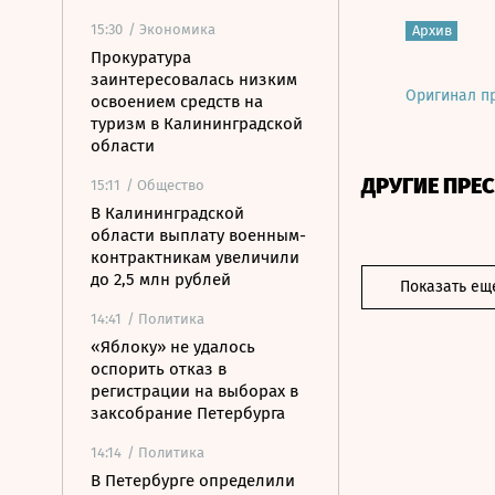
15:30
/ Экономика
Архив
Прокуратура
заинтересовалась низким
Оригинал п
освоением средств на
туризм в Калининградской
области
ДРУГИЕ ПРЕ
15:11
/ Общество
В Калининградской
области выплату военным-
контрактникам увеличили
до 2,5 млн рублей
Показать ещ
14:41
/ Политика
«Яблоку» не удалось
оспорить отказ в
регистрации на выборах в
заксобрание Петербурга
14:14
/ Политика
В Петербурге определили