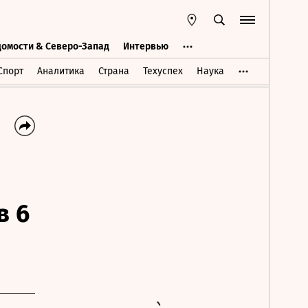
домости & Северо-Запад
Интервью
Ведомости & Северо-Запад
Интервью
Спорт
Аналитика
Страна
Техуспех
Наука
в 6