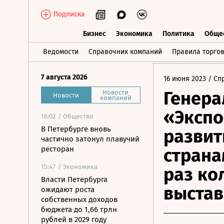
Подписка
Бизнес
Экономика
Политика
Обще
Бизнес
Экономика
Политика
О
Ведомости
Справочник компаний
Правила торго
7 августа 2026
16 июня 2023
/ Сп
Генера
Новости
Новости
компаний
«Экспо
16:02
/ Общество
В Петербурге вновь
развит
частично затонул плавучий
ресторан
страна
15:47
/ Экономика
раз ко
Власти Петербурга
выста
ожидают роста
собственных доходов
бюджета до 1,66 трлн
рублей в 2029 году