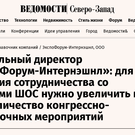
ство
Технологии
Недвижимость
Стиль жизни
Форум
Ве
бщество
Технологии
Недвижимость
Стиль жизни
Форум
вли
Конференции
Идеи управления
Город
Ведомости&
равочник компаний
/ ЭкспоФорум-Интернэшнл, ООО
льный директор
Форум-Интернэшнл»: для
ия сотрудничества со
ми ШОС нужно увеличить 
личество конгрессно-
вочных мероприятий