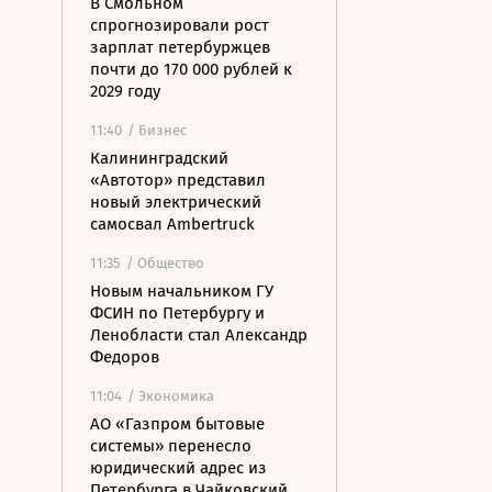
В Смольном
спрогнозировали рост
зарплат петербуржцев
почти до 170 000 рублей к
2029 году
11:40
/ Бизнес
Калининградский
«Автотор» представил
новый электрический
самосвал Ambertruck
11:35
/ Общество
Новым начальником ГУ
ФСИН по Петербургу и
Ленобласти стал Александр
Федоров
11:04
/ Экономика
АО «Газпром бытовые
системы» перенесло
юридический адрес из
Петербурга в Чайковский