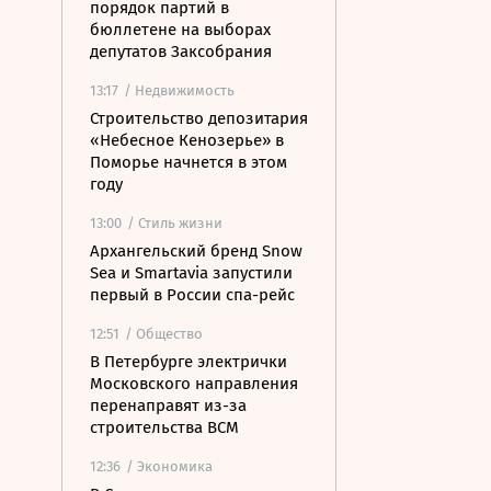
порядок партий в
бюллетене на выборах
депутатов Заксобрания
13:17
/ Недвижимость
Строительство депозитария
«Небесное Кенозерье» в
Поморье начнется в этом
году
13:00
/ Стиль жизни
Архангельский бренд Snow
Sea и Smartavia запустили
первый в России спа-рейс
12:51
/ Общество
В Петербурге электрички
Московского направления
перенаправят из-за
строительства ВСМ
12:36
/ Экономика