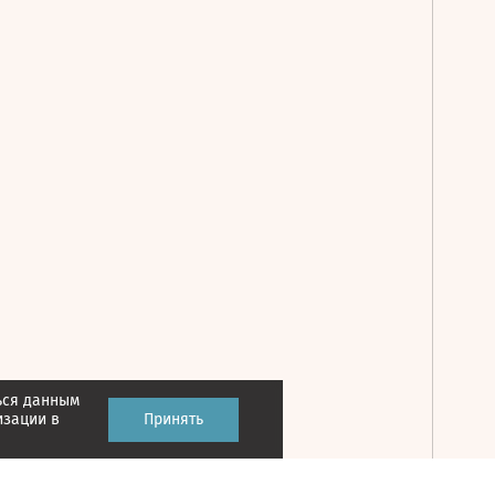
ься данным
Принять
изации в