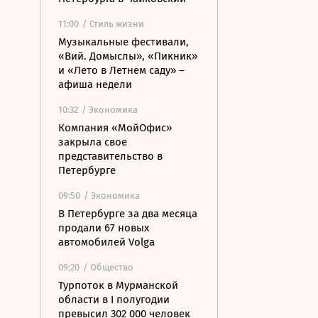
11:00
/ Стиль жизни
Музыкальные фестивали,
«Вий. Домыслы», «Пикник»
и «Лето в Летнем саду» –
афиша недели
10:32
/ Экономика
Компания «МойОфис»
закрыла свое
представительство в
Петербурге
09:50
/ Экономика
В Петербурге за два месяца
продали 67 новых
автомобилей Volga
09:20
/ Общество
Турпоток в Мурманской
области в I полугодии
превысил 302 000 человек