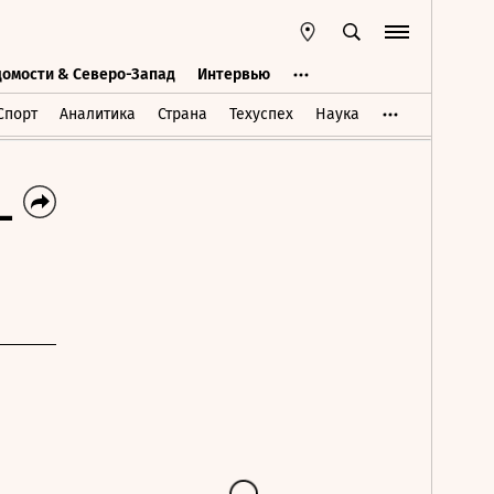
домости & Северо-Запад
Интервью
Ведомости & Северо-Запад
Интервью
Спорт
Аналитика
Страна
Техуспех
Наука
-