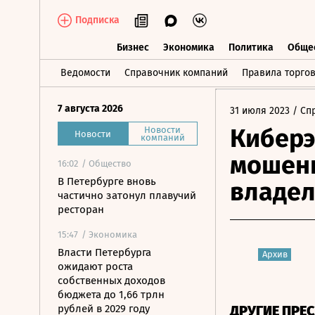
Подписка
Бизнес
Экономика
Политика
Обще
Бизнес
Экономика
Политика
О
Ведомости
Справочник компаний
Правила торго
7 августа 2026
31 июля 2023
/ Сп
Киберэ
Новости
Новости
компаний
мошенн
16:02
/ Общество
В Петербурге вновь
владел
частично затонул плавучий
ресторан
15:47
/ Экономика
Власти Петербурга
Архив
ожидают роста
собственных доходов
бюджета до 1,66 трлн
рублей в 2029 году
ДРУГИЕ ПРЕ