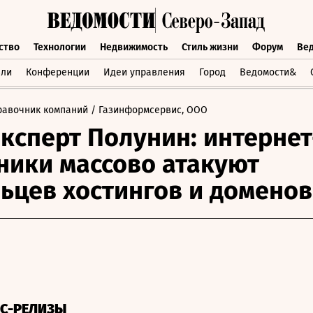
ство
Технологии
Недвижимость
Стиль жизни
Форум
Ве
бщество
Технологии
Недвижимость
Стиль жизни
Форум
вли
Конференции
Идеи управления
Город
Ведомости&
равочник компаний
/ Газинформсервис, ООО
ксперт Полунин: интернет
ики массово атакуют
ьцев хостингов и доменов
СС-РЕЛИЗЫ