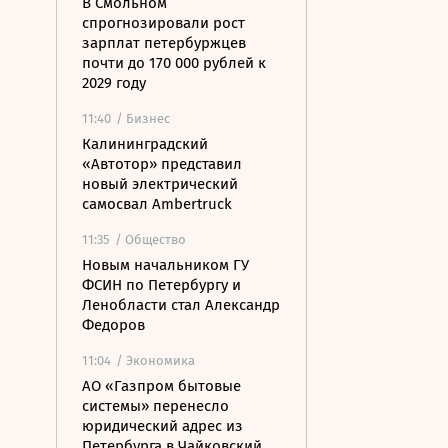
В Смольном
спрогнозировали рост
зарплат петербуржцев
почти до 170 000 рублей к
2029 году
11:40
/ Бизнес
Калининградский
«Автотор» представил
новый электрический
самосвал Ambertruck
11:35
/ Общество
Новым начальником ГУ
ФСИН по Петербургу и
Ленобласти стал Александр
Федоров
11:04
/ Экономика
АО «Газпром бытовые
системы» перенесло
юридический адрес из
Петербурга в Чайковский