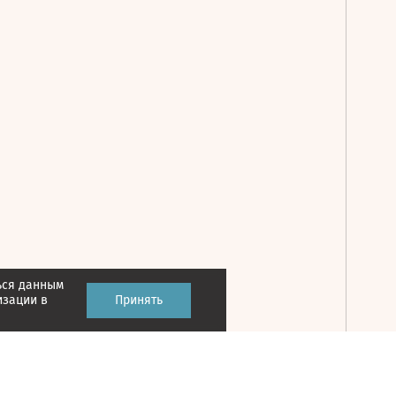
ься данным
Принять
изации в