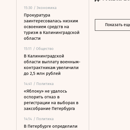
15:30
/ Экономика
Прокуратура
заинтересовалась низким
Показать ещ
освоением средств на
туризм в Калининградской
области
15:11
/ Общество
В Калининградской
области выплату военным-
контрактникам увеличили
до 2,5 млн рублей
14:41
/ Политика
«Яблоку» не удалось
оспорить отказ в
регистрации на выборах в
заксобрание Петербурга
14:14
/ Политика
В Петербурге определили