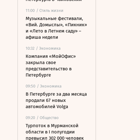
11:00
/ Стиль жизни
Музыкальные фестивали,
«Вий. Домыслы», «Пикник»
и «Лето в Летнем саду» –
афиша недели
10:32
/ Экономика
Компания «МойОфис»
закрыла свое
представительство в
Петербурге
09:50
/ Экономика
В Петербурге за два месяца
продали 67 новых
автомобилей Volga
09:20
/ Общество
Турпоток в Мурманской
области в I полугодии
превысил 302 000 человек