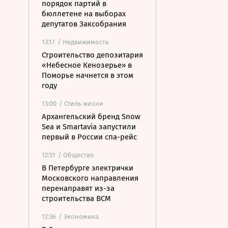
порядок партий в
бюллетене на выборах
депутатов Заксобрания
13:17
/ Недвижимость
Строительство депозитария
«Небесное Кенозерье» в
Поморье начнется в этом
году
13:00
/ Стиль жизни
Архангельский бренд Snow
Sea и Smartavia запустили
первый в России спа-рейс
12:51
/ Общество
В Петербурге электрички
Московского направления
перенаправят из-за
строительства ВСМ
12:36
/ Экономика