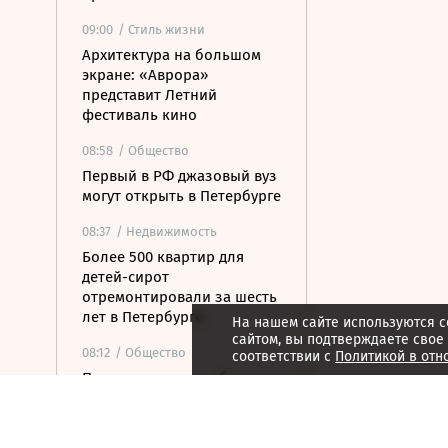
09:00
/ Стиль жизни
Архитектура на большом
экране: «Аврора»
представит Летний
фестиваль кино
08:58
/ Общество
Первый в РФ джазовый вуз
могут открыть в Петербурге
08:37
/ Недвижимость
Более 500 квартир для
детей-сирот
отремонтировали за шесть
лет в Петербурге
На нашем сайте используются c
сайтом, вы подтверждаете свое
08:12
/ Общество
соответствии с
Политикой в отн
Прокуратура потребовала
закрыть незаконные
пансионаты в Стрельне