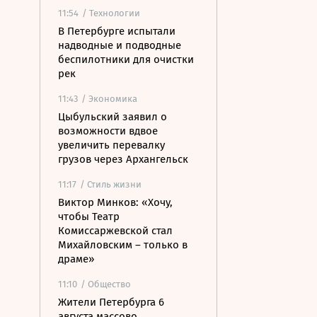
11:54
/ Технологии
В Петербурге испытали
надводные и подводные
беспилотники для очистки
рек
11:43
/ Экономика
Цыбульский заявил о
возможности вдвое
увеличить перевалку
грузов через Архангельск
11:17
/ Стиль жизни
Виктор Минков: «Хочу,
чтобы Театр
Комиссаржевской стал
Михайловским – только в
драме»
11:10
/ Общество
Жители Петербурга 6
августа массово