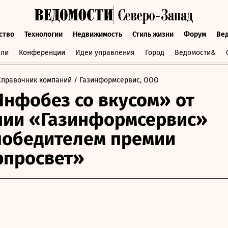
ство
Технологии
Недвижимость
Стиль жизни
Форум
Ве
бщество
Технологии
Недвижимость
Стиль жизни
Форум
вли
Конференции
Идеи управления
Город
Ведомости&
Справочник компаний
/ Газинформсервис, ООО
нфобез со вкусом» от
нии «Газинформсервис»
победителем премии
рпросвет»