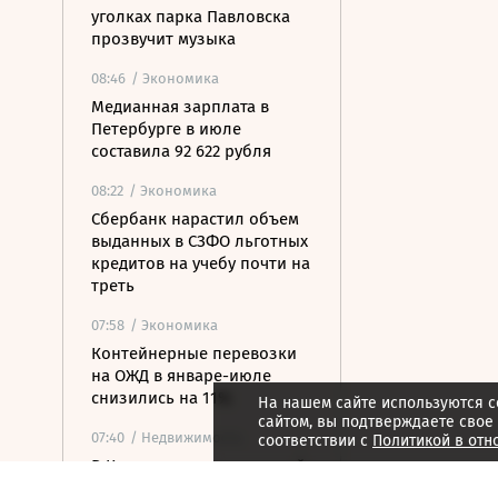
уголках парка Павловска
прозвучит музыка
08:46
/ Экономика
Медианная зарплата в
Петербурге в июле
составила 92 622 рубля
08:22
/ Экономика
Сбербанк нарастил объем
выданных в СЗФО льготных
кредитов на учебу почти на
треть
07:58
/ Экономика
Контейнерные перевозки
на ОЖД в январе-июле
снизились на 11%
На нашем сайте используются c
сайтом, вы подтверждаете свое
07:40
/ Недвижимость
соответствии с
Политикой в отн
В Карелии построят новый
туристско-рекреационный