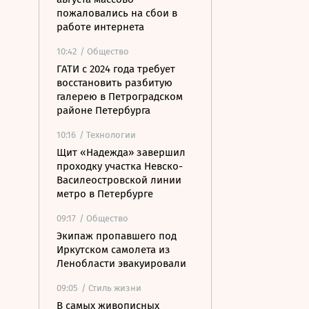
пожаловались на сбои в
работе интернета
10:42
/ Общество
ГАТИ с 2024 года требует
восстановить разбитую
галерею в Петроградском
районе Петербурга
10:16
/ Технологии
Щит «Надежда» завершил
проходку участка Невско-
Василеостровской линии
метро в Петербурге
09:17
/ Общество
Экипаж пропавшего под
Иркутском самолета из
Ленобласти эвакуировали
09:05
/ Стиль жизни
В самых живописных