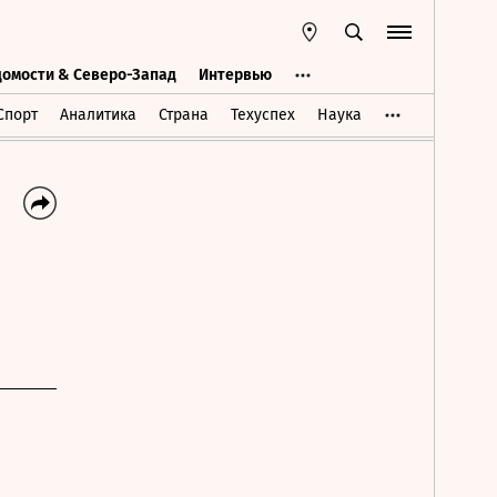
домости & Северо-Запад
Интервью
Ведомости & Северо-Запад
Интервью
Спорт
Аналитика
Страна
Техуспех
Наука