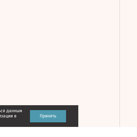
ься данным
Принять
изации в