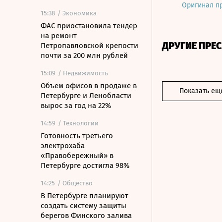
Оригинал п
15:38
/ Экономика
ФАС приостановила тендер
на ремонт
ДРУГИЕ ПРЕ
Петропавловской крепости
почти за 200 млн рублей
15:09
/ Недвижимость
Объем офисов в продаже в
Показать ещ
Петербурге и Ленобласти
вырос за год на 22%
14:59
/ Технологии
Готовность третьего
электрохаба
«Правобережный» в
Петербурге достигла 98%
14:25
/ Общество
В Петербурге планируют
создать систему защиты
берегов Финского залива