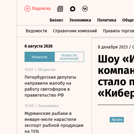
Подписка
Бизнес
Экономика
Политика
Обще
Бизнес
Экономика
Политика
О
Ведомости
Справочник компаний
Правила торго
6 августа 2026
8 декабря 2023
/ 
Шоу «И
Новости
Новости
компаний
компа
16:01
/ Общество
Петербургские депутаты
стало 
направили жалобу на
работу светофоров в
«Кибе
правительство РФ
15:50
/ Экономика
Мурманские рыбаки в
январе-июле нарастили
Архив
экспорт рыбной продукции
на 15%