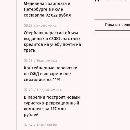
Медианная зарплата в
Петербурге в июле
составила 92 622 рубля
Показать ещ
08:22
/ Экономика
Сбербанк нарастил объем
выданных в СЗФО льготных
кредитов на учебу почти на
треть
07:58
/ Экономика
Контейнерные перевозки
на ОЖД в январе-июле
снизились на 11%
07:40
/ Недвижимость
В Карелии построят новый
туристско-рекреационный
комплекс за 117 млн
рублей
07:34
/ Технологии