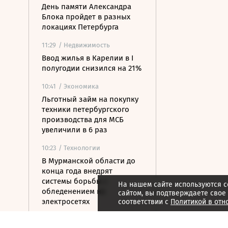
День памяти Александра
Блока пройдет в разных
локациях Петербурга
11:29
/ Недвижимость
Ввод жилья в Карелии в I
полугодии снизился на 21%
10:41
/ Экономика
Льготный займ на покупку
техники петербургского
производства для МСБ
увеличили в 6 раз
10:23
/ Технологии
В Мурманской области до
конца года внедрят
системы борьбы с
На нашем сайте используются c
обледенением на
сайтом, вы подтверждаете свое
электросетях
соответствии с
Политикой в отн
09:58
/ Технологии