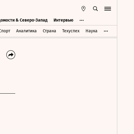
домости & Северо-Запад
Интервью
Ведомости & Северо-Запад
Интервью
Спорт
Аналитика
Страна
Техуспех
Наука