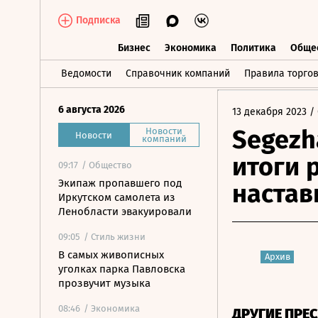
Подписка
Бизнес
Экономика
Политика
Обще
Бизнес
Экономика
Политика
О
Ведомости
Справочник компаний
Правила торго
6 августа 2026
13 декабря 2023
/ 
Segezh
Новости
Новости
компаний
итоги 
09:17
/ Общество
Экипаж пропавшего под
настав
Иркутском самолета из
Ленобласти эвакуировали
09:05
/ Стиль жизни
В самых живописных
Архив
уголках парка Павловска
прозвучит музыка
08:46
/ Экономика
ДРУГИЕ ПРЕ