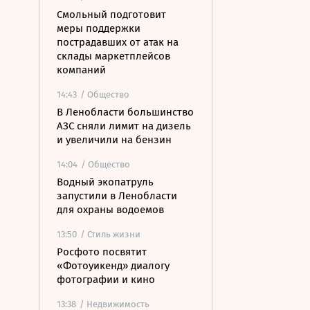
Смольный подготовит
меры поддержки
пострадавших от атак на
склады маркетплейсов
компаний
14:43
/ Общество
В Ленобласти большинство
АЗС сняли лимит на дизель
и увеличили на бензин
14:04
/ Общество
Водный экопатруль
запустили в Ленобласти
для охраны водоемов
13:50
/ Стиль жизни
Росфото посвятит
«Фотоуикенд» диалогу
фотографии и кино
13:38
/ Недвижимость