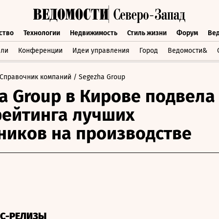
ство
Технологии
Недвижимость
Стиль жизни
Форум
Ве
бщество
Технологии
Недвижимость
Стиль жизни
Форум
вли
Конференции
Идеи управления
Город
Ведомости&
Справочник компаний
/ Segezha Group
a Group в Кирове подвела
рейтинга лучших
ников на производстве
СС-РЕЛИЗЫ