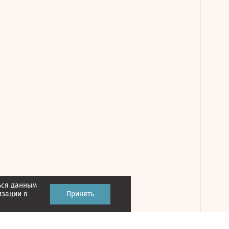
ься данным
Принять
изации в