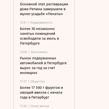
Основной этап реставрации
дома Репина завершили в
музее-усадьбе «Пенаты»
12:37
/ Недвижимость
Более 30 незаконно
занятых помещений
освободили за июль в
Петербурге
12:00
/ Экономика
Рынок подержанных
автомобилей в Петербурге
вырос за год за счет
иномарок
11:31
/ Общество
Более 17 500 т фруктов и
овощей ввезли с начала
года в Петербург
11:30
/ Стиль жизни