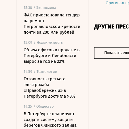
Оригинал п
15:38
/ Экономика
ФАС приостановила тендер
на ремонт
ДРУГИЕ ПРЕ
Петропавловской крепости
почти за 200 млн рублей
15:09
/ Недвижимость
Объем офисов в продаже в
Показать ещ
Петербурге и Ленобласти
вырос за год на 22%
14:59
/ Технологии
Готовность третьего
электрохаба
«Правобережный» в
Петербурге достигла 98%
14:25
/ Общество
В Петербурге планируют
создать систему защиты
берегов Финского залива