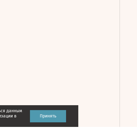
ься данным
Принять
изации в