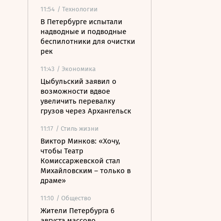
11:54
/ Технологии
В Петербурге испытали
надводные и подводные
беспилотники для очистки
рек
11:43
/ Экономика
Цыбульский заявил о
возможности вдвое
увеличить перевалку
грузов через Архангельск
11:17
/ Стиль жизни
Виктор Минков: «Хочу,
чтобы Театр
Комиссаржевской стал
Михайловским – только в
драме»
11:10
/ Общество
Жители Петербурга 6
августа массово