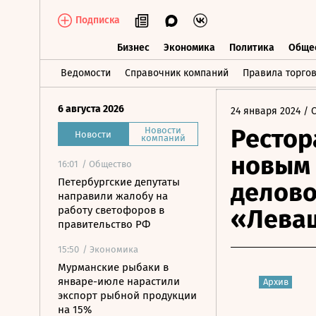
Подписка
Бизнес
Экономика
Политика
Обще
Бизнес
Экономика
Политика
О
Ведомости
Справочник компаний
Правила торго
6 августа 2026
24 января 2024
/ 
Рестор
Новости
Новости
компаний
новым 
16:01
/ Общество
Петербургские депутаты
делово
направили жалобу на
работу светофоров в
«Лева
правительство РФ
15:50
/ Экономика
Мурманские рыбаки в
январе-июле нарастили
Архив
экспорт рыбной продукции
на 15%