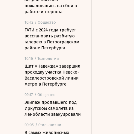
пожаловались на сбои в
работе интернета
10:42
/ Общество
ГАТИ с 2024 года требует
восстановить разбитую
галерею в Петроградском
районе Петербурга
10:16
/ Технологии
Щит «Надежда» завершил
проходку участка Невско-
Василеостровской линии
метро в Петербурге
09:17
/ Общество
Экипаж пропавшего под
Иркутском самолета из
Ленобласти эвакуировали
09:05
/ Стиль жизни
В самых живописных