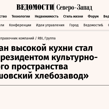
ство
Технологии
Недвижимость
Стиль жизни
Форум
Ве
бщество
Технологии
Недвижимость
Стиль жизни
Форум
вли
Конференции
Идеи управления
Город
Ведомости&
Справочник компаний
/ RBI, Группа
ан высокой кухни стал
резидентом культурно-
го пространства
шовский хлебозавод»