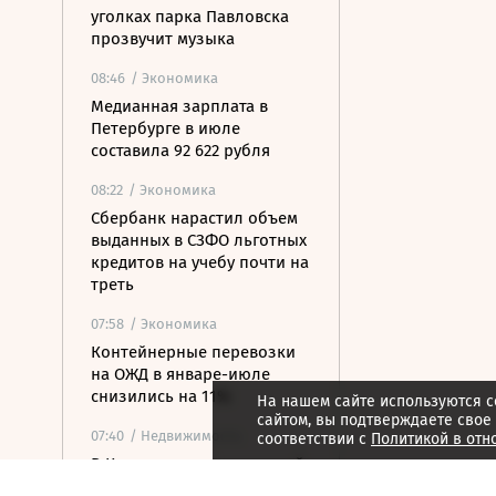
уголках парка Павловска
прозвучит музыка
08:46
/ Экономика
Медианная зарплата в
Петербурге в июле
составила 92 622 рубля
08:22
/ Экономика
Сбербанк нарастил объем
выданных в СЗФО льготных
кредитов на учебу почти на
треть
07:58
/ Экономика
Контейнерные перевозки
на ОЖД в январе-июле
снизились на 11%
На нашем сайте используются c
сайтом, вы подтверждаете свое
07:40
/ Недвижимость
соответствии с
Политикой в отн
В Карелии построят новый
туристско-рекреационный