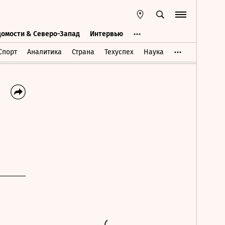
домости & Северо-Запад
Интервью
Ведомости & Северо-Запад
Интервью
Спорт
Аналитика
Страна
Техуспех
Наука