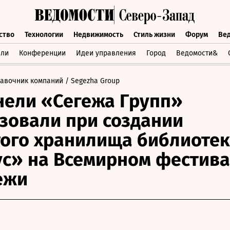
ство
Технологии
Недвижимость
Стиль жизни
Форум
Ве
бщество
Технологии
Недвижимость
Стиль жизни
Форум
вли
Конференции
Идеи управления
Город
Ведомости&
равочник компаний
/ Segezha Group
нели «Сегежа Групп»
зовали при создании
ого хранилища библиоте
с» на Всемирном фестив
ежи