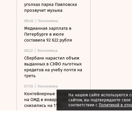
уголках парка Павловска
прозвучит музыка
08:46
/ Экономика
Медианная зарплата в
Петербурге в июле
составила 92 622 рубля
08:22
/ Экономика
Сбербанк нарастил объем
выданных в СЗФО льготных
кредитов на учебу почти на
треть
07:58
/ Экономика
Контейнерные перевозки
На нашем сайте используются c
на ОЖД в январе-июле
сайтом, вы подтверждаете свое
соответствии с
Политикой в отн
снизились на 11%
07:40
/ Недвижимость
В Карелии построят новый
туристско-рекреационный