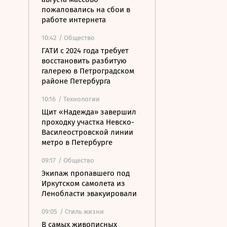
пожаловались на сбои в
работе интернета
10:42
/ Общество
ГАТИ с 2024 года требует
восстановить разбитую
галерею в Петроградском
районе Петербурга
10:16
/ Технологии
Щит «Надежда» завершил
проходку участка Невско-
Василеостровской линии
метро в Петербурге
09:17
/ Общество
Экипаж пропавшего под
Иркутском самолета из
Ленобласти эвакуировали
09:05
/ Стиль жизни
В самых живописных