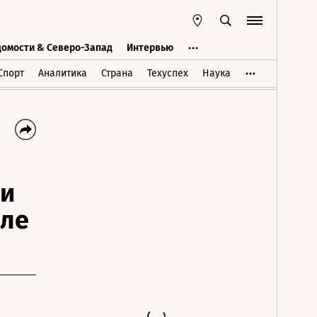
домости & Северо-Запад
Интервью
Ведомости & Северо-Запад
Интервью
Спорт
Аналитика
Страна
Техуспех
Наука
ки
але