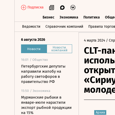
Подписка
Бизнес
Экономика
Политика
Обще
Бизнес
Экономика
Политика
О
Ведомости
Справочник компаний
Правила торго
6 августа 2026
4 марта 2024
/ Сп
CLT-па
Новости
Новости
компаний
исполь
16:01
/ Общество
Петербургские депутаты
открыт
направили жалобу на
работу светофоров в
«Сириу
правительство РФ
молод
15:50
/ Экономика
Мурманские рыбаки в
январе-июле нарастили
экспорт рыбной продукции
на 15%
Архив