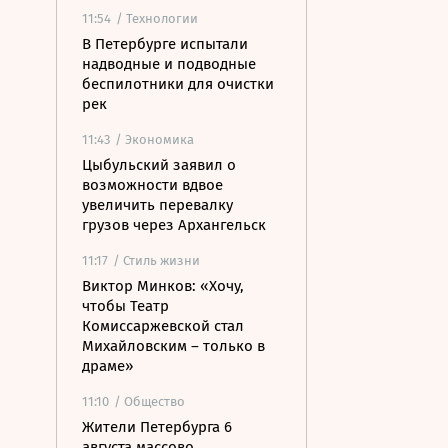
11:54
/ Технологии
В Петербурге испытали
надводные и подводные
беспилотники для очистки
рек
11:43
/ Экономика
Цыбульский заявил о
возможности вдвое
увеличить перевалку
грузов через Архангельск
11:17
/ Стиль жизни
Виктор Минков: «Хочу,
чтобы Театр
Комиссаржевской стал
Михайловским – только в
драме»
11:10
/ Общество
Жители Петербурга 6
августа массово