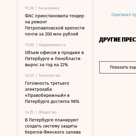
15:38
/ Экономика
Оригинал п
ФАС приостановила тендер
на ремонт
Петропавловской крепости
почти за 200 млн рублей
ДРУГИЕ ПРЕ
15:09
/ Недвижимость
Объем офисов в продаже в
Петербурге и Ленобласти
вырос за год на 22%
Показать ещ
14:59
/ Технологии
Готовность третьего
электрохаба
«Правобережный» в
Петербурге достигла 98%
14:25
/ Общество
В Петербурге планируют
создать систему защиты
берегов Финского залива