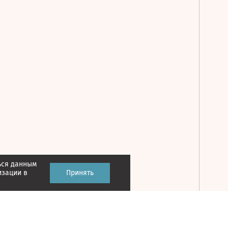
ься данным
Принять
изации в