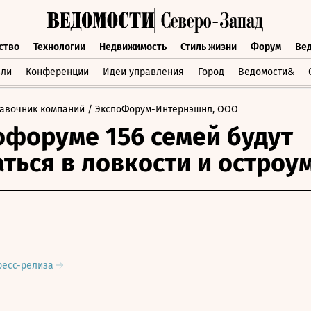
ство
Технологии
Недвижимость
Стиль жизни
Форум
Ве
бщество
Технологии
Недвижимость
Стиль жизни
Форум
вли
Конференции
Идеи управления
Город
Ведомости&
авочник компаний
/ ЭкспоФорум-Интернэшнл, ООО
офоруме 156 семей будут
аться в ловкости и остроу
ресс-релиза