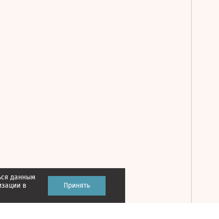
ься данным
Принять
изации в