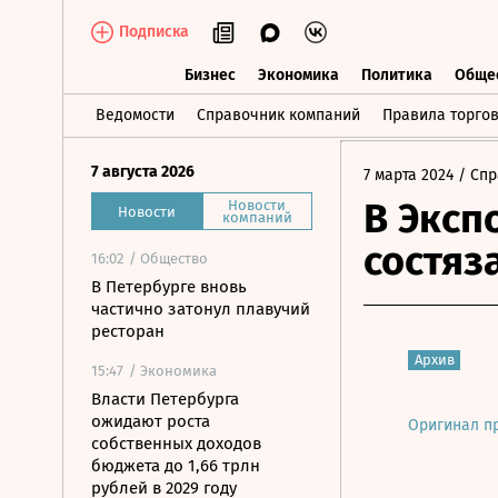
Подписка
Бизнес
Экономика
Политика
Обще
Бизнес
Экономика
Политика
О
Ведомости
Справочник компаний
Правила торго
7 августа 2026
7 марта 2024
/ Спр
В Эксп
Новости
Новости
компаний
состяз
16:02
/ Общество
В Петербурге вновь
частично затонул плавучий
ресторан
Архив
15:47
/ Экономика
Власти Петербурга
ожидают роста
Оригинал п
собственных доходов
бюджета до 1,66 трлн
рублей в 2029 году