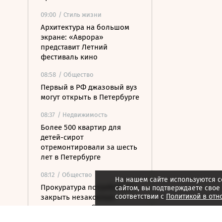
09:00
/ Стиль жизни
Архитектура на большом
экране: «Аврора»
представит Летний
фестиваль кино
08:58
/ Общество
Первый в РФ джазовый вуз
могут открыть в Петербурге
08:37
/ Недвижимость
Более 500 квартир для
детей-сирот
отремонтировали за шесть
лет в Петербурге
08:12
/ Общество
На нашем сайте используются c
Прокуратура потребовала
сайтом, вы подтверждаете свое
соответствии с
Политикой в отн
закрыть незаконные
пансионаты в Стрельне