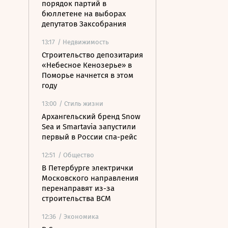
порядок партий в
бюллетене на выборах
депутатов Заксобрания
13:17
/ Недвижимость
Строительство депозитария
«Небесное Кенозерье» в
Поморье начнется в этом
году
13:00
/ Стиль жизни
Архангельский бренд Snow
Sea и Smartavia запустили
первый в России спа-рейс
12:51
/ Общество
В Петербурге электрички
Московского направления
перенаправят из-за
строительства ВСМ
12:36
/ Экономика