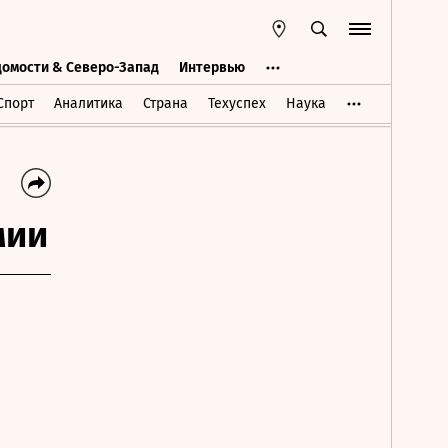
домости & Северо-Запад
Интервью
Ведомости & Северо-Запад
Интервью
Спорт
Аналитика
Страна
Техуспех
Наука
мии