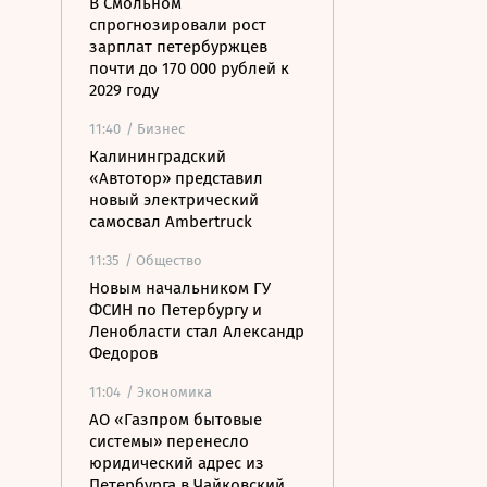
В Смольном
спрогнозировали рост
зарплат петербуржцев
почти до 170 000 рублей к
2029 году
11:40
/ Бизнес
Калининградский
«Автотор» представил
новый электрический
самосвал Ambertruck
11:35
/ Общество
Новым начальником ГУ
ФСИН по Петербургу и
Ленобласти стал Александр
Федоров
11:04
/ Экономика
АО «Газпром бытовые
системы» перенесло
юридический адрес из
Петербурга в Чайковский