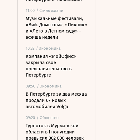
11:00
/ Стиль жизни
Музыкальные фестивали,
«Вий. Домыслы», «Пикник»
и «Лето в Летнем саду» –
афиша недели
10:32
/ Экономика
Компания «МойОфис»
закрыла свое
представительство в
Петербурге
09:50
/ Экономика
В Петербурге за два месяца
продали 67 новых
автомобилей Volga
09:20
/ Общество
Турпоток в Мурманской
области в I полугодии
превысил 302 000 человек