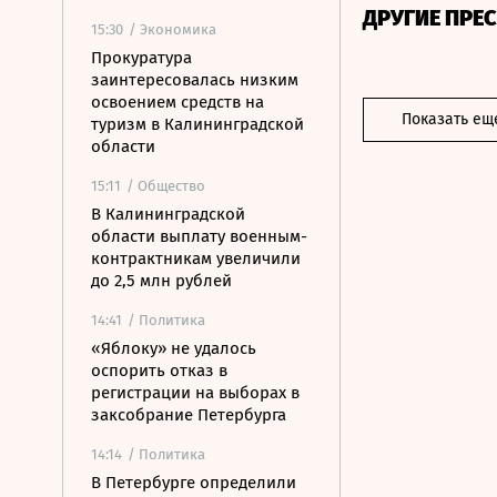
ДРУГИЕ ПРЕ
15:30
/ Экономика
Прокуратура
заинтересовалась низким
освоением средств на
Показать ещ
туризм в Калининградской
области
15:11
/ Общество
В Калининградской
области выплату военным-
контрактникам увеличили
до 2,5 млн рублей
14:41
/ Политика
«Яблоку» не удалось
оспорить отказ в
регистрации на выборах в
заксобрание Петербурга
14:14
/ Политика
В Петербурге определили