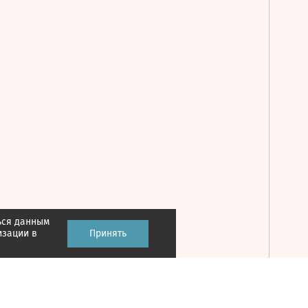
ься данным
Принять
изации в