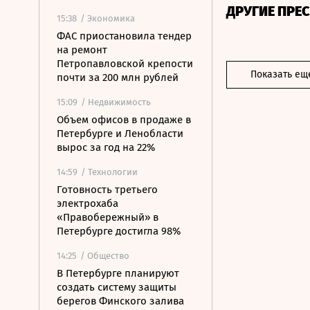
ДРУГИЕ ПРЕ
15:38
/ Экономика
ФАС приостановила тендер
на ремонт
Петропавловской крепости
Показать ещ
почти за 200 млн рублей
15:09
/ Недвижимость
Объем офисов в продаже в
Петербурге и Ленобласти
вырос за год на 22%
14:59
/ Технологии
Готовность третьего
электрохаба
«Правобережный» в
Петербурге достигла 98%
14:25
/ Общество
В Петербурге планируют
создать систему защиты
берегов Финского залива