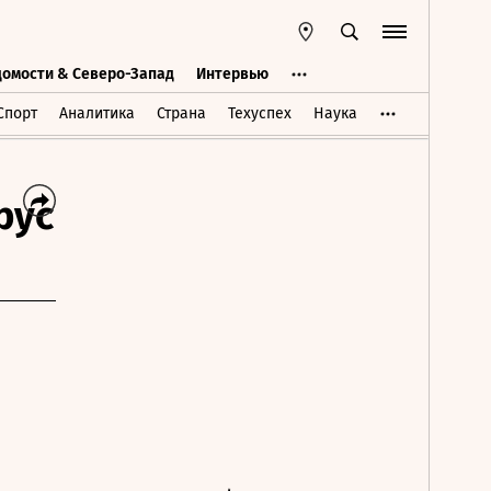
домости & Северо-Запад
Интервью
Ведомости & Северо-Запад
Интервью
Спорт
Аналитика
Страна
Техуспех
Наука
рус