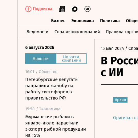
Подписка
Бизнес
Экономика
Политика
Обще
Бизнес
Экономика
Политика
О
Ведомости
Справочник компаний
Правила торго
6 августа 2026
15 мая 2024
/ Спр
В Росс
Новости
Новости
компаний
с ИИ
16:01
/ Общество
Петербургские депутаты
направили жалобу на
работу светофоров в
правительство РФ
Архив
15:50
/ Экономика
Мурманские рыбаки в
Оригинал п
январе-июле нарастили
экспорт рыбной продукции
на 15%