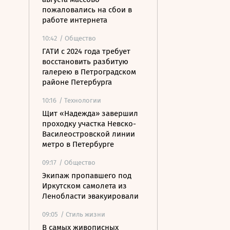
пожаловались на сбои в
работе интернета
10:42
/ Общество
ГАТИ с 2024 года требует
восстановить разбитую
галерею в Петроградском
районе Петербурга
10:16
/ Технологии
Щит «Надежда» завершил
проходку участка Невско-
Василеостровской линии
метро в Петербурге
09:17
/ Общество
Экипаж пропавшего под
Иркутском самолета из
Ленобласти эвакуировали
09:05
/ Стиль жизни
В самых живописных