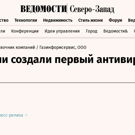
ство
Технологии
Недвижимость
Стиль жизни
Форум
Ве
бщество
Технологии
Недвижимость
Стиль жизни
Форум
вли
Конференции
Идеи управления
Город
Ведомости&
авочник компаний
/ Газинформсервис, ООО
ии создали первый антиви
ресс-релиза