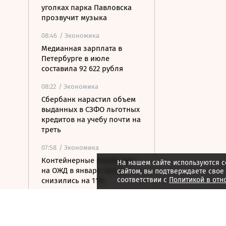
уголках парка Павловска
прозвучит музыка
08:46
/ Экономика
Медианная зарплата в
Петербурге в июле
составила 92 622 рубля
08:22
/ Экономика
Сбербанк нарастил объем
выданных в СЗФО льготных
кредитов на учебу почти на
треть
07:58
/ Экономика
Контейнерные перевозки
На нашем сайте используются c
на ОЖД в январе-июле
сайтом, вы подтверждаете свое
соответствии с
Политикой в отн
снизились на 11%
07:40
/ Недвижимость
В Карелии построят новый
туристско-рекреационный