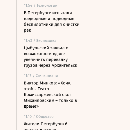
11:54
/ Технологии
В Петербурге испытали
надводные и подводные
беспилотники для очистки
рек
11:43
/ Экономика
Цыбульский заявил о
возможности вдвое
увеличить перевалку
грузов через Архангельск
11:17
/ Стиль жизни
Виктор Минков: «Хочу,
чтобы Театр
Комиссаржевской стал
Михайловским – только в
драме»
11:10
/ Общество
Жители Петербурга 6
августа массово