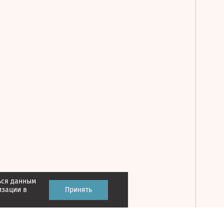
ься данным
Принять
изации в