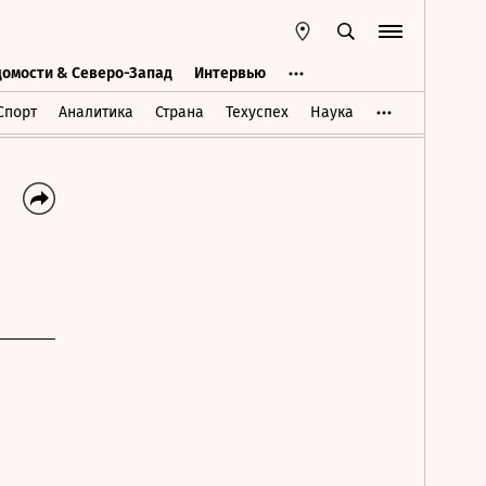
домости & Северо-Запад
Интервью
Ведомости & Северо-Запад
Интервью
Спорт
Аналитика
Страна
Техуспех
Наука