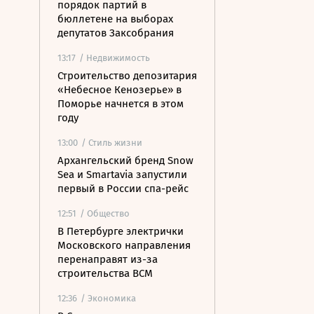
порядок партий в
бюллетене на выборах
депутатов Заксобрания
13:17
/ Недвижимость
Строительство депозитария
«Небесное Кенозерье» в
Поморье начнется в этом
году
13:00
/ Стиль жизни
Архангельский бренд Snow
Sea и Smartavia запустили
первый в России спа-рейс
12:51
/ Общество
В Петербурге электрички
Московского направления
перенаправят из-за
строительства ВСМ
12:36
/ Экономика