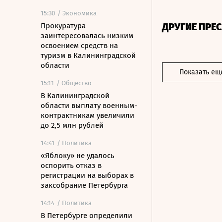
15:30
/ Экономика
ДРУГИЕ ПРЕ
Прокуратура
заинтересовалась низким
освоением средств на
туризм в Калининградской
области
Показать ещ
15:11
/ Общество
В Калининградской
области выплату военным-
контрактникам увеличили
до 2,5 млн рублей
14:41
/ Политика
«Яблоку» не удалось
оспорить отказ в
регистрации на выборах в
заксобрание Петербурга
14:14
/ Политика
В Петербурге определили