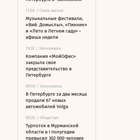
11:00
/ Стиль жизни
Музыкальные фестивали,
«Вий. Домыслы», «Пикник»
и «Лето в Летнем саду» –
афиша недели
10:32
/ Экономика
Компания «МойОфис»
закрыла свое
представительство в
Петербурге
09:50
/ Экономика
В Петербурге за два месяца
продали 67 новых
автомобилей Volga
09:20
/ Общество
Турпоток в Мурманской
области в I полугодии
превысил 302 000 человек