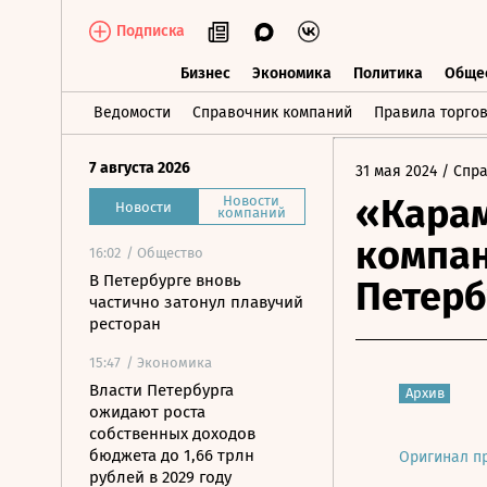
Подписка
Бизнес
Экономика
Политика
Обще
Бизнес
Экономика
Политика
О
Ведомости
Справочник компаний
Правила торго
7 августа 2026
31 мая 2024
/ Спр
«Карам
Новости
Новости
компаний
компан
16:02
/ Общество
В Петербурге вновь
Петерб
частично затонул плавучий
ресторан
15:47
/ Экономика
Власти Петербурга
Архив
ожидают роста
собственных доходов
бюджета до 1,66 трлн
Оригинал п
рублей в 2029 году