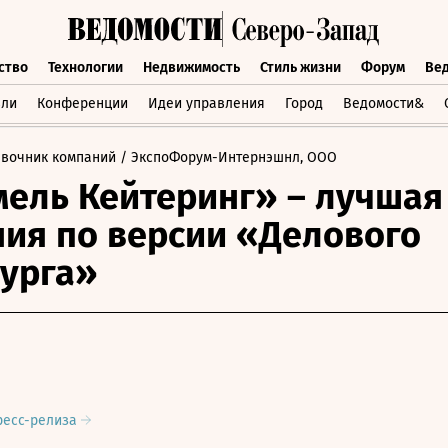
ство
Технологии
Недвижимость
Стиль жизни
Форум
Ве
бщество
Технологии
Недвижимость
Стиль жизни
Форум
вли
Конференции
Идеи управления
Город
Ведомости&
авочник компаний
/ ЭкспоФорум-Интернэшнл, ООО
ель Кейтеринг» – лучшая
ия по версии «Делового
урга»
ресс-релиза