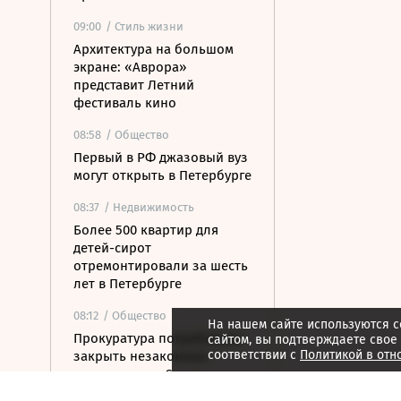
09:00
/ Стиль жизни
Архитектура на большом
экране: «Аврора»
представит Летний
фестиваль кино
08:58
/ Общество
Первый в РФ джазовый вуз
могут открыть в Петербурге
08:37
/ Недвижимость
Более 500 квартир для
детей-сирот
отремонтировали за шесть
лет в Петербурге
08:12
/ Общество
На нашем сайте используются c
Прокуратура потребовала
сайтом, вы подтверждаете свое
соответствии с
Политикой в отн
закрыть незаконные
пансионаты в Стрельне