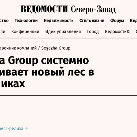
ство
Технологии
Недвижимость
Стиль жизни
Форум
Ве
бщество
Технологии
Недвижимость
Стиль жизни
Форум
вли
Конференции
Идеи управления
Город
Ведомости&
авочник компаний
/ Segezha Group
a Group системно
вает новый лес в
никах
ресс-релиза