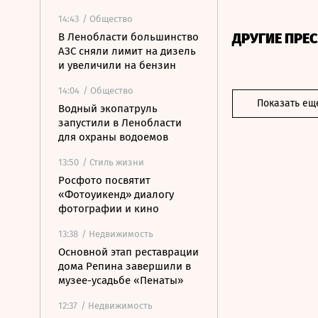
14:43
/ Общество
ДРУГИЕ ПРЕ
В Ленобласти большинство
АЗС сняли лимит на дизель
и увеличили на бензин
14:04
/ Общество
Показать ещ
Водный экопатруль
запустили в Ленобласти
для охраны водоемов
13:50
/ Стиль жизни
Росфото посвятит
«Фотоуикенд» диалогу
фотографии и кино
13:38
/ Недвижимость
Основной этап реставрации
дома Репина завершили в
музее-усадьбе «Пенаты»
12:37
/ Недвижимость