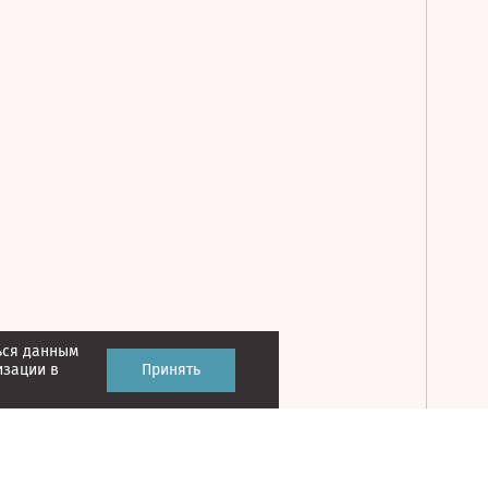
ься данным
Принять
изации в