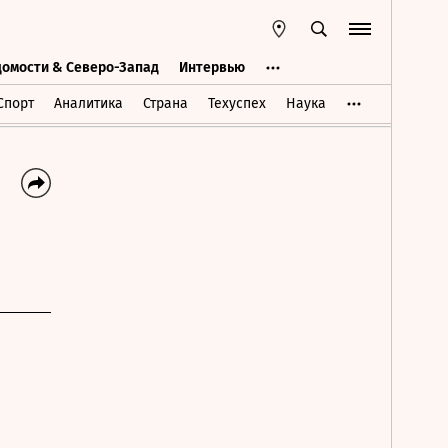
домости & Северо-Запад
Интервью
Ведомости & Северо-Запад
Интервью
Спорт
Аналитика
Страна
Техуспех
Наука