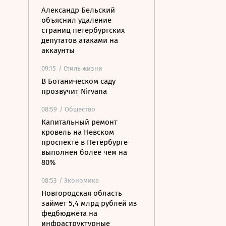
Александр Бельский
объяснил удаление
страниц петербургских
депутатов атаками на
аккаунты
09:15
/ Стиль жизни
В Ботаническом саду
прозвучит Nirvana
08:59
/ Общество
Капитальный ремонт
кровель на Невском
проспекте в Петербурге
выполнен более чем на
80%
08:53
/ Экономика
Новгородская область
займет 5,4 млрд рублей из
федбюджета на
инфраструктурные