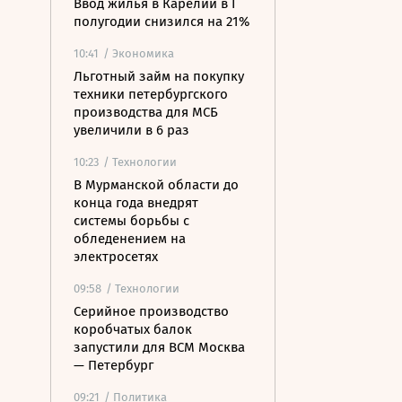
Ввод жилья в Карелии в I
полугодии снизился на 21%
10:41
/ Экономика
Льготный займ на покупку
техники петербургского
производства для МСБ
увеличили в 6 раз
10:23
/ Технологии
В Мурманской области до
конца года внедрят
системы борьбы с
обледенением на
электросетях
09:58
/ Технологии
Серийное производство
коробчатых балок
запустили для ВСМ Москва
— Петербург
09:21
/ Политика