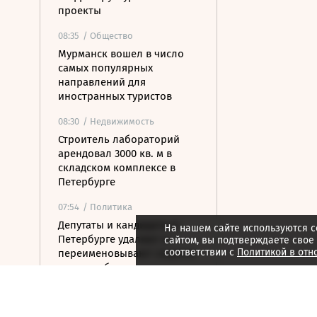
проекты
08:35
/ Общество
Мурманск вошел в число
самых популярных
направлений для
иностранных туристов
08:30
/ Недвижимость
Строитель лабораторий
арендовал 3000 кв. м в
складском комплексе в
Петербурге
07:54
/ Политика
Депутаты и кандидаты в
На нашем сайте используются c
Петербурге удаляют и
сайтом, вы подтверждаете свое
соответствии с
Политикой в отн
переименовывают соцсети
перед выборами
07:42
/ Бизнес
В Карелии построят