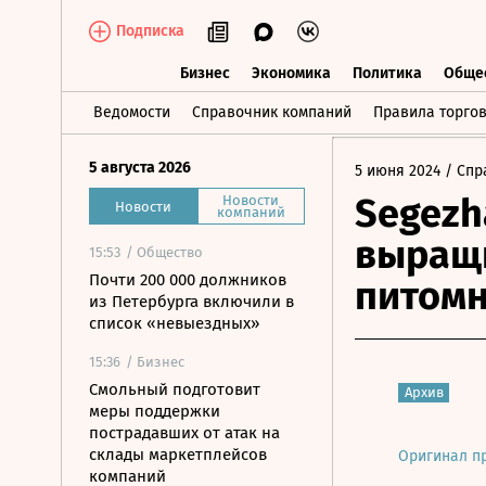
Подписка
Бизнес
Экономика
Политика
Обще
Бизнес
Экономика
Политика
О
Ведомости
Справочник компаний
Правила торго
5 августа 2026
5 июня 2024
/ Спр
Segezh
Новости
Новости
компаний
выращи
15:53
/ Общество
Почти 200 000 должников
питом
из Петербурга включили в
список «невыездных»
15:36
/ Бизнес
Смольный подготовит
Архив
меры поддержки
пострадавших от атак на
склады маркетплейсов
Оригинал п
компаний