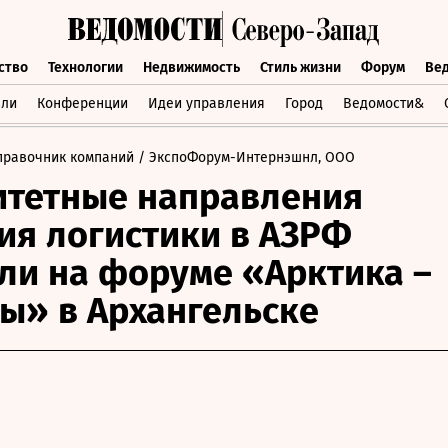
ство
Технологии
Недвижимость
Стиль жизни
Форум
Ве
бщество
Технологии
Недвижимость
Стиль жизни
Форум
вли
Конференции
Идеи управления
Город
Ведомости&
правочник компаний
/ ЭкспоФорум-Интернэшнл, ООО
тетные направления
ия логистики в АЗРФ
ли на форуме «Арктика –
ы» в Архангельске