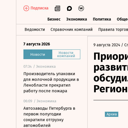
Подписка
Бизнес
Экономика
Политика
Обще
Бизнес
Экономика
Политика
О
Ведомости
Справочник компаний
Правила торго
7 августа 2026
9 августа 2024
/ С
Приори
Новости
Новости
компаний
развит
07:34
/ Экономика
Производитель упаковки
обсуди
для молочной продукции в
Ленобласти прекратил
Регион
работу после пожара
06:09
/ Экономика
Автозаводы Петербурга в
первом полугодии
Архив
сократили отгрузку
автомобилей