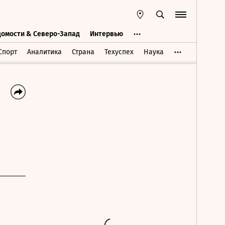
домости & Северо-Запад
Интервью
Ведомости & Северо-Запад
Интервью
Спорт
Аналитика
Страна
Техуспех
Наука