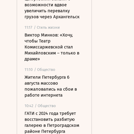
возможности вдвое
увеличить перевалку
грузов через Архангельск
11:17
/ Стиль жизни
Виктор Минков: «Хочу,
чтобы Театр
Комиссаржевской стал
Михайловским – только в
драме»
11:10
/ Общество
Жители Петербурга 6
августа массово
пожаловались на сбои в
работе интернета
10:42
/ Общество
ГАТИ с 2024 года требует
восстановить разбитую
галерею в Петроградском
районе Петербурга