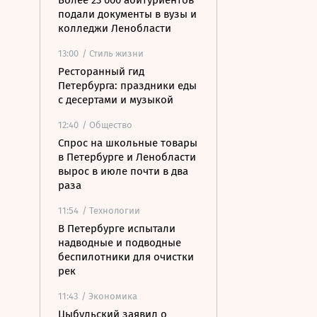
Более 23 000 абитуриентов
подали документы в вузы и
колледжи Ленобласти
13:00
/ Стиль жизни
Ресторанный гид
Петербурга: праздники еды
с десертами и музыкой
12:40
/ Общество
Спрос на школьные товары
в Петербурге и Ленобласти
вырос в июле почти в два
раза
11:54
/ Технологии
В Петербурге испытали
надводные и подводные
беспилотники для очистки
рек
11:43
/ Экономика
Цыбульский заявил о