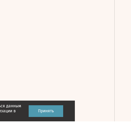
ься данным
Принять
изации в