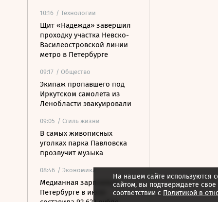
10:16
/ Технологии
Щит «Надежда» завершил
проходку участка Невско-
Василеостровской линии
метро в Петербурге
09:17
/ Общество
Экипаж пропавшего под
Иркутском самолета из
Ленобласти эвакуировали
09:05
/ Стиль жизни
В самых живописных
уголках парка Павловска
прозвучит музыка
08:46
/ Экономика
На нашем сайте используются c
Медианная зарплата в
сайтом, вы подтверждаете свое
Петербурге в июле
соответствии с
Политикой в отн
составила 92 622 рубля