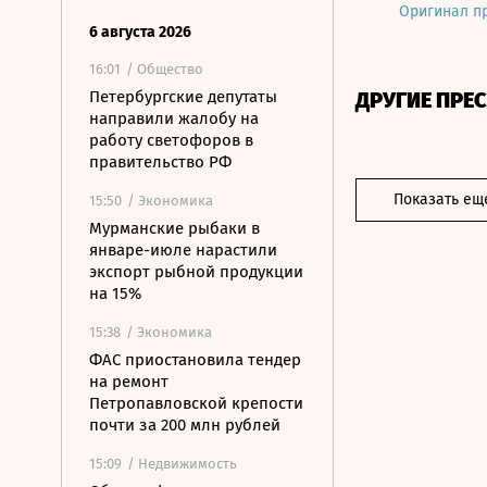
Оригинал п
6 августа 2026
16:01
/ Общество
Петербургские депутаты
ДРУГИЕ ПРЕ
направили жалобу на
работу светофоров в
правительство РФ
Показать ещ
15:50
/ Экономика
Мурманские рыбаки в
январе-июле нарастили
экспорт рыбной продукции
на 15%
15:38
/ Экономика
ФАС приостановила тендер
на ремонт
Петропавловской крепости
почти за 200 млн рублей
15:09
/ Недвижимость