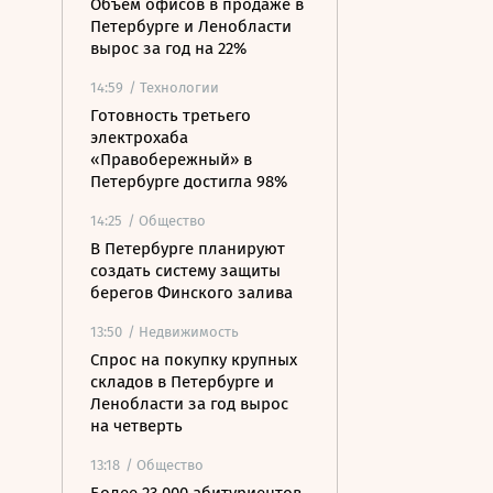
Объем офисов в продаже в
Петербурге и Ленобласти
вырос за год на 22%
14:59
/ Технологии
Готовность третьего
электрохаба
«Правобережный» в
Петербурге достигла 98%
14:25
/ Общество
В Петербурге планируют
создать систему защиты
берегов Финского залива
13:50
/ Недвижимость
Спрос на покупку крупных
складов в Петербурге и
Ленобласти за год вырос
на четверть
13:18
/ Общество