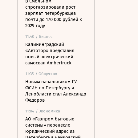
В Смольном
спрогнозировали рост
зарплат петербуржцев
почти до 170 000 рублей к
2029 году
11:40
/ Бизнес
Калининградский
«Автотор» представил
новый электрический
самосвал Ambertruck
11:35
/ Общество
Новым начальником ГУ
ФСИН по Петербургу и
Ленобласти стал Александр
Федоров
11:04
/ Экономика
АО «Газпром бытовые
системы» перенесло
юридический адрес из
Петербурга в Чайковский