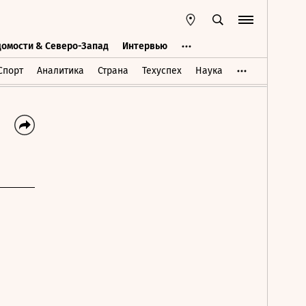
домости & Северо-Запад
Интервью
Ведомости & Северо-Запад
Интервью
Спорт
Аналитика
Страна
Техуспех
Наука