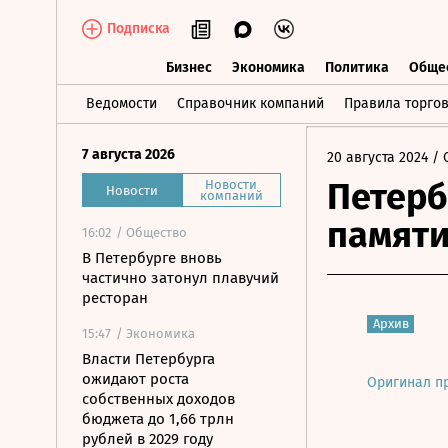
Подписка
Бизнес
Экономика
Политика
Обще
Бизнес
Экономика
Политика
О
Ведомости
Справочник компаний
Правила торго
7 августа 2026
20 августа 2024
/ 
Петер
Новости
Новости
компаний
памят
16:02
/ Общество
В Петербурге вновь
частично затонул плавучий
ресторан
Архив
15:47
/ Экономика
Власти Петербурга
ожидают роста
Оригинал п
собственных доходов
бюджета до 1,66 трлн
рублей в 2029 году