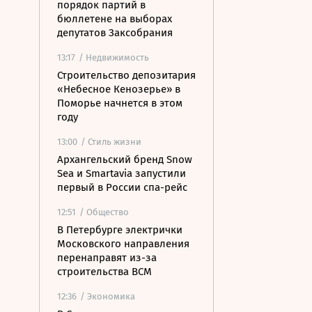
порядок партий в
бюллетене на выборах
депутатов Заксобрания
13:17
/ Недвижимость
Строительство депозитария
«Небесное Кенозерье» в
Поморье начнется в этом
году
13:00
/ Стиль жизни
Архангельский бренд Snow
Sea и Smartavia запустили
первый в России спа-рейс
12:51
/ Общество
В Петербурге электрички
Московского направления
перенаправят из-за
строительства ВСМ
12:36
/ Экономика