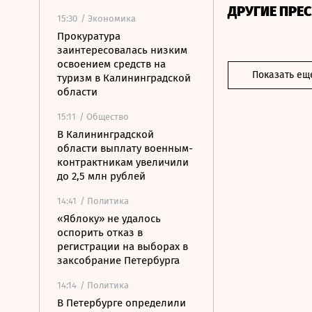
ДРУГИЕ ПРЕ
15:30
/ Экономика
Прокуратура
заинтересовалась низким
освоением средств на
Показать ещ
туризм в Калининградской
области
15:11
/ Общество
В Калининградской
области выплату военным-
контрактникам увеличили
до 2,5 млн рублей
14:41
/ Политика
«Яблоку» не удалось
оспорить отказ в
регистрации на выборах в
заксобрание Петербурга
14:14
/ Политика
В Петербурге определили