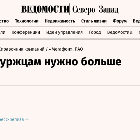
ство
Технологии
Недвижимость
Стиль жизни
Форум
Ве
бщество
Технологии
Недвижимость
Стиль жизни
Форум
вли
Конференции
Идеи управления
Город
Ведомости&
Справочник компаний
/ «Мегафон», ПАО
буржцам нужно больше
и
ресс-релиза