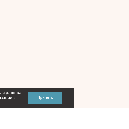
ься данным
Принять
изации в