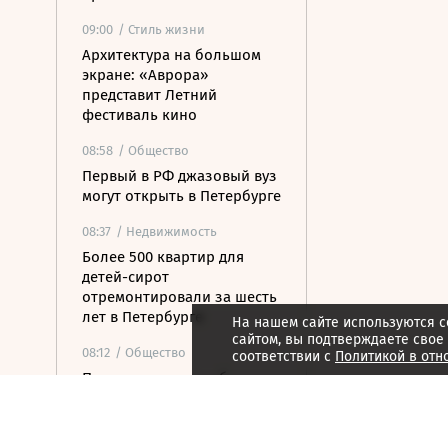
09:00
/ Стиль жизни
Архитектура на большом
экране: «Аврора»
представит Летний
фестиваль кино
08:58
/ Общество
Первый в РФ джазовый вуз
могут открыть в Петербурге
08:37
/ Недвижимость
Более 500 квартир для
детей-сирот
отремонтировали за шесть
лет в Петербурге
На нашем сайте используются c
сайтом, вы подтверждаете свое
08:12
/ Общество
соответствии с
Политикой в отн
Прокуратура потребовала
закрыть незаконные
пансионаты в Стрельне