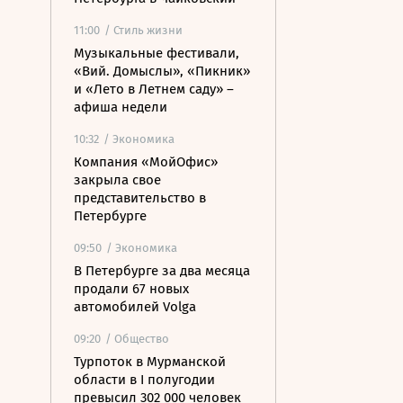
11:00
/ Стиль жизни
Музыкальные фестивали,
«Вий. Домыслы», «Пикник»
и «Лето в Летнем саду» –
афиша недели
10:32
/ Экономика
Компания «МойОфис»
закрыла свое
представительство в
Петербурге
09:50
/ Экономика
В Петербурге за два месяца
продали 67 новых
автомобилей Volga
09:20
/ Общество
Турпоток в Мурманской
области в I полугодии
превысил 302 000 человек