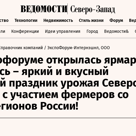
ство
Технологии
Недвижимость
Стиль жизни
Форум
Ве
бщество
Технологии
Недвижимость
Стиль жизни
Форум
вли
Конференции
Идеи управления
Город
Ведомости&
Справочник компаний
/ ЭкспоФорум-Интернэшнл, ООО
офоруме открылась ярма
сь – яркий и вкусный
й праздник урожая Север
 с участием фермеров со
егионов России!