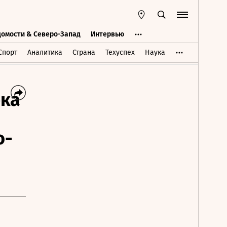
домости & Северо-Запад
Интервью
Ведомости & Северо-Запад
Интервью
Спорт
Аналитика
Страна
Техуспех
Наука
рка
о-