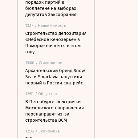
порядок партий в
бюллетене на выборах
депутатов Заксобрания
13:17
/ Недвижимость
Строительство депозитария
«Небесное Кенозерье» в
Поморье начнется в этом
году
13:00
/ Стиль жизни
Архангельский бренд Snow
Sea и Smartavia запустили
первый в России спа-рейс
12:51
/ Общество
В Петербурге электрички
Московского направления
перенаправят из-за
строительства ВСМ
12:36
/ Экономика