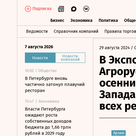
Подписка
Бизнес
Экономика
Политика
Обще
Бизнес
Экономика
Политика
О
Ведомости
Справочник компаний
Правила торго
7 августа 2026
29 августа 2024
/ 
В Эксп
Новости
Новости
компаний
Агрору
16:02
/ Общество
В Петербурге вновь
осенни
частично затонул плавучий
ресторан
Запада
15:47
/ Экономика
всех р
Власти Петербурга
ожидают роста
собственных доходов
бюджета до 1,66 трлн
рублей в 2029 году
Архив