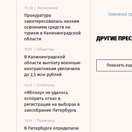
15:30
/ Экономика
Оригинал п
Прокуратура
заинтересовалась низким
освоением средств на
туризм в Калининградской
ДРУГИЕ ПРЕ
области
15:11
/ Общество
В Калининградской
области выплату военным-
Показать ещ
контрактникам увеличили
до 2,5 млн рублей
14:41
/ Политика
«Яблоку» не удалось
оспорить отказ в
регистрации на выборах в
заксобрание Петербурга
14:14
/ Политика
В Петербурге определили