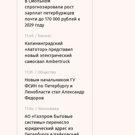
В Смольном
спрогнозировали рост
зарплат петербуржцев
почти до 170 000 рублей к
2029 году
11:40
/ Бизнес
Калининградский
«Автотор» представил
новый электрический
самосвал Ambertruck
11:35
/ Общество
Новым начальником ГУ
ФСИН по Петербургу и
Ленобласти стал Александр
Федоров
11:04
/ Экономика
АО «Газпром бытовые
системы» перенесло
юридический адрес из
Петербурга в Чайковский