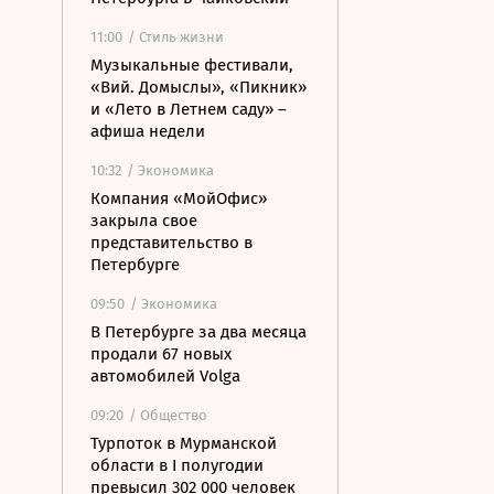
11:00
/ Стиль жизни
Музыкальные фестивали,
«Вий. Домыслы», «Пикник»
и «Лето в Летнем саду» –
афиша недели
10:32
/ Экономика
Компания «МойОфис»
закрыла свое
представительство в
Петербурге
09:50
/ Экономика
В Петербурге за два месяца
продали 67 новых
автомобилей Volga
09:20
/ Общество
Турпоток в Мурманской
области в I полугодии
превысил 302 000 человек