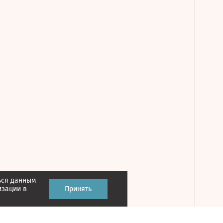
ься данным
Принять
изации в