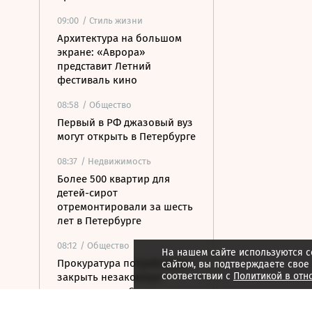
09:00
/ Стиль жизни
Архитектура на большом
экране: «Аврора»
представит Летний
фестиваль кино
08:58
/ Общество
Первый в РФ джазовый вуз
могут открыть в Петербурге
08:37
/ Недвижимость
Более 500 квартир для
детей-сирот
отремонтировали за шесть
лет в Петербурге
08:12
/ Общество
На нашем сайте используются c
Прокуратура потребовала
сайтом, вы подтверждаете свое
соответствии с
Политикой в отн
закрыть незаконные
пансионаты в Стрельне