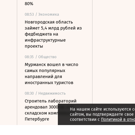
80%
08:53
/ Экономика
Новгородская область
займет 5,4 млрд рублей из
федбюджета на
инфраструктурные
проекты
08:35
/ Общество
Мурманск вошел в число
самых популярных
направлений для
иностранных туристов
08:30
/ Недвижимость
Строитель лабораторий
арендовал 3000 кв. м в
На нашем сайте используются c
складском комплексе в
сайтом, вы подтверждаете свое
Петербурге
соответствии с
Политикой в отн
07:54
/ Политика