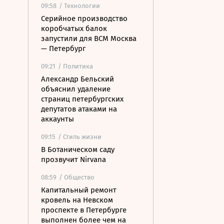
09:58
/ Технологии
Серийное производство
коробчатых балок
запустили для ВСМ Москва
— Петербург
09:21
/ Политика
Александр Бельский
объяснил удаление
страниц петербургских
депутатов атаками на
аккаунты
09:15
/ Стиль жизни
В Ботаническом саду
прозвучит Nirvana
08:59
/ Общество
Капитальный ремонт
кровель на Невском
проспекте в Петербурге
выполнен более чем на