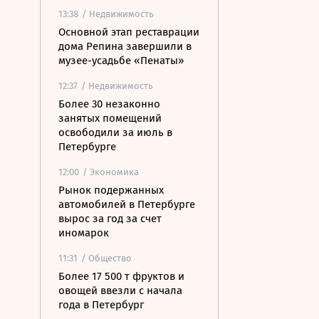
13:38
/ Недвижимость
Основной этап реставрации
дома Репина завершили в
музее-усадьбе «Пенаты»
12:37
/ Недвижимость
Более 30 незаконно
занятых помещений
освободили за июль в
Петербурге
12:00
/ Экономика
Рынок подержанных
автомобилей в Петербурге
вырос за год за счет
иномарок
11:31
/ Общество
Более 17 500 т фруктов и
овощей ввезли с начала
года в Петербург