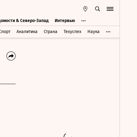
домости & Северо-Запад
Интервью
Ведомости & Северо-Запад
Интервью
Спорт
Аналитика
Страна
Техуспех
Наука