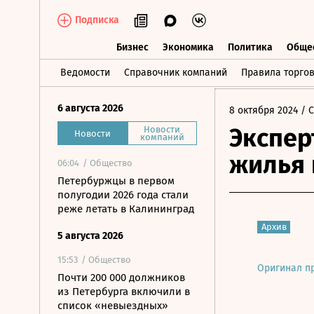
Подписка
Бизнес
Экономика
Политика
Обще
Бизнес
Экономика
Политика
О
Ведомости
Справочник компаний
Правила торго
6 августа 2026
8 октября 2024
/ 
Экспер
Новости
Новости
компаний
жилья 
06:04
/ Общество
Петербуржцы в первом
полугодии 2026 года стали
реже летать в Калининград
Архив
5 августа 2026
15:53
/ Общество
Оригинал п
Почти 200 000 должников
из Петербурга включили в
список «невыездных»