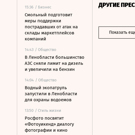
ДРУГИЕ ПРЕ
15:36
/ Бизнес
Смольный подготовит
меры поддержки
пострадавших от атак на
Показать ещ
склады маркетплейсов
компаний
14:43
/ Общество
В Ленобласти большинство
АЗС сняли лимит на дизель
и увеличили на бензин
14:04
/ Общество
Водный экопатруль
запустили в Ленобласти
для охраны водоемов
13:50
/ Стиль жизни
Росфото посвятит
«Фотоуикенд» диалогу
фотографии и кино