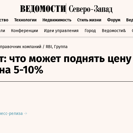
ство
Технологии
Недвижимость
Стиль жизни
Форум
Ве
бщество
Технологии
Недвижимость
Стиль жизни
Форум
вли
Конференции
Идеи управления
Город
Ведомости&
Справочник компаний
/ RBI, Группа
т: что может поднять цену
на 5-10%
ресс-релиза