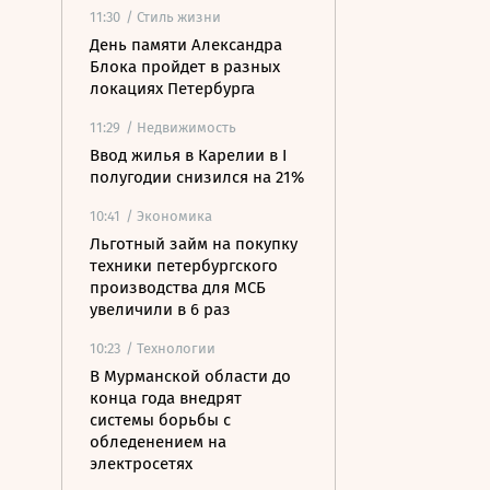
11:30
/ Стиль жизни
День памяти Александра
Блока пройдет в разных
локациях Петербурга
11:29
/ Недвижимость
Ввод жилья в Карелии в I
полугодии снизился на 21%
10:41
/ Экономика
Льготный займ на покупку
техники петербургского
производства для МСБ
увеличили в 6 раз
10:23
/ Технологии
В Мурманской области до
конца года внедрят
системы борьбы с
обледенением на
электросетях