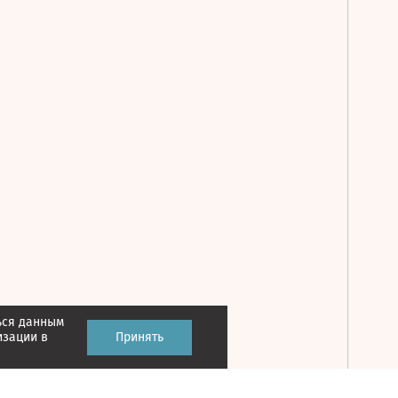
ься данным
Принять
изации в