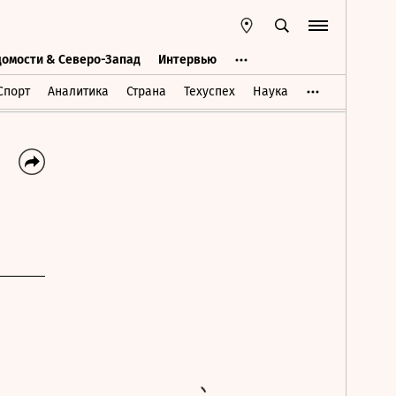
домости & Северо-Запад
Интервью
Ведомости & Северо-Запад
Интервью
Спорт
Аналитика
Страна
Техуспех
Наука