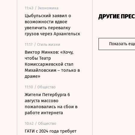
11:43
/ Экономика
ДРУГИЕ ПРЕ
Цыбульский заявил о
возможности вдвое
увеличить перевалку
грузов через Архангельск
Показать ещ
11:17
/ Стиль жизни
Виктор Минков: «Хочу,
чтобы Театр
Комиссаржевской стал
Михайловским – только в
драме»
11:10
/ Общество
Жители Петербурга 6
августа массово
пожаловались на сбои в
работе интернета
10:42
/ Общество
ГАТИ с 2024 года требует