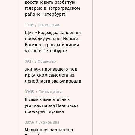
восстановить разбитую
галерею в Петроградском
районе Петербурга
10:16
/ Технологии
Щит «Надежда» завершил
проходку участка Невско-
Василеостровской линии
метро в Петербурге
09:17
/ Общество
Экипаж пропавшего под
Иркутском самолета из
Ленобласти эвакуировали
09:05
/ Стиль жизни
В самых живописных
уголках парка Павловска
прозвучит музыка
08:46
/ Экономика
Медианная зарплата в