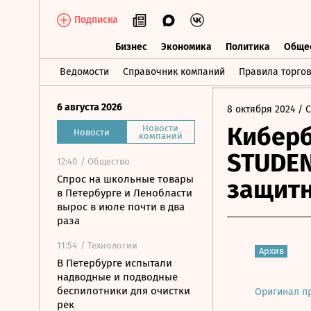
Подписка
Бизнес
Экономика
Политика
Обще
Бизнес
Экономика
Политика
О
Ведомости
Справочник компаний
Правила торго
6 августа 2026
8 октября 2024
/ 
Киберб
Новости
Новости
компаний
STUDEN
12:40
/ Общество
Спрос на школьные товары
защитн
в Петербурге и Ленобласти
вырос в июле почти в два
раза
11:54
/ Технологии
Архив
В Петербурге испытали
надводные и подводные
беспилотники для очистки
Оригинал п
рек