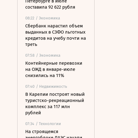
Петербурге в июле
составила 92 622 рубля
08:22
/ Экономика
Сбербанк нарастил объем
выданных в СЗФО льготных
кредитов на учебу почти на
треть
07:58
/ Экономика
Контейнерные перевозки
на ОЖД в январе-июле
снизились на 11%
07:40
/ Недвижимость
В Карелии построят новый
туристско-рекреационный
комплекс за 117 млн
рублей
07:34
/ Технологии
На строящемся
энергоблоке ЛАЭС начали