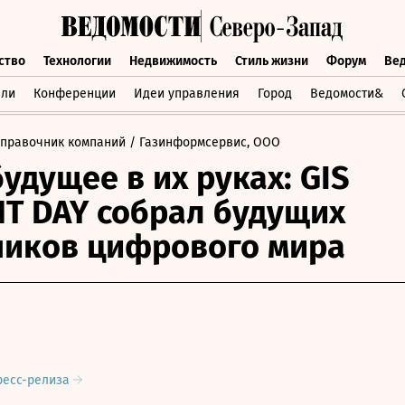
ство
Технологии
Недвижимость
Стиль жизни
Форум
Ве
бщество
Технологии
Недвижимость
Стиль жизни
Форум
вли
Конференции
Идеи управления
Город
Ведомости&
Справочник компаний
/ Газинформсервис, ООО
удущее в их руках: GIS
T DAY собрал будущих
иков цифрового мира
ресс-релиза