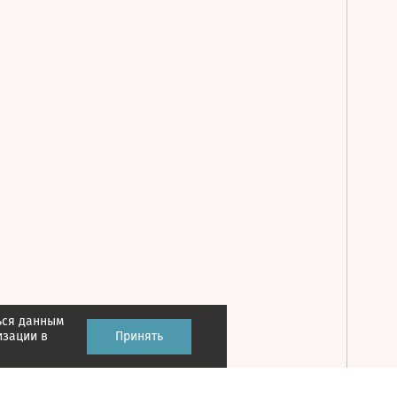
ься данным
Принять
изации в