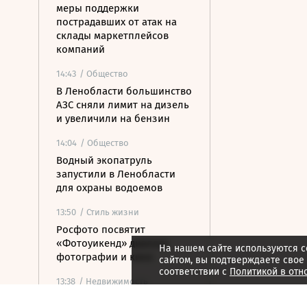
меры поддержки
пострадавших от атак на
склады маркетплейсов
компаний
14:43
/ Общество
В Ленобласти большинство
АЗС сняли лимит на дизель
и увеличили на бензин
14:04
/ Общество
Водный экопатруль
запустили в Ленобласти
для охраны водоемов
13:50
/ Стиль жизни
Росфото посвятит
«Фотоуикенд» диалогу
На нашем сайте используются c
фотографии и кино
сайтом, вы подтверждаете свое
соответствии с
Политикой в отн
13:38
/ Недвижимость
Основной этап реставрации