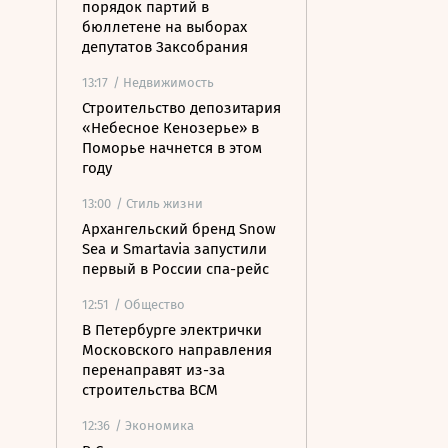
порядок партий в
бюллетене на выборах
депутатов Заксобрания
13:17
/ Недвижимость
Строительство депозитария
«Небесное Кенозерье» в
Поморье начнется в этом
году
13:00
/ Стиль жизни
Архангельский бренд Snow
Sea и Smartavia запустили
первый в России спа-рейс
12:51
/ Общество
В Петербурге электрички
Московского направления
перенаправят из-за
строительства ВСМ
12:36
/ Экономика