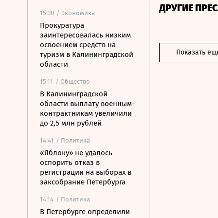
ДРУГИЕ ПРЕ
15:30
/ Экономика
Прокуратура
заинтересовалась низким
освоением средств на
Показать ещ
туризм в Калининградской
области
15:11
/ Общество
В Калининградской
области выплату военным-
контрактникам увеличили
до 2,5 млн рублей
14:41
/ Политика
«Яблоку» не удалось
оспорить отказ в
регистрации на выборах в
заксобрание Петербурга
14:14
/ Политика
В Петербурге определили