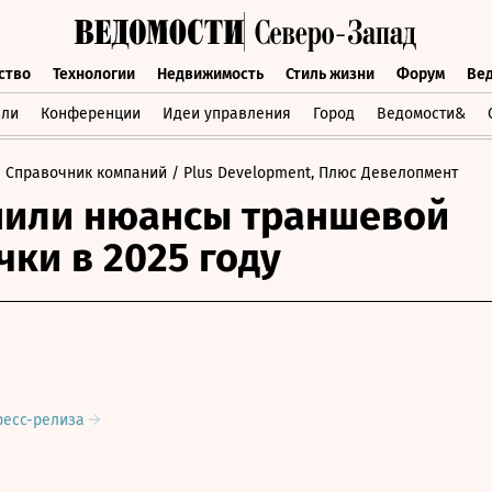
ство
Технологии
Недвижимость
Стиль жизни
Форум
Ве
бщество
Технологии
Недвижимость
Стиль жизни
Форум
вли
Конференции
Идеи управления
Город
Ведомости&
 Справочник компаний
/ Plus Development, Плюс Девелопмент
нили нюансы траншевой
чки в 2025 году
ресс-релиза