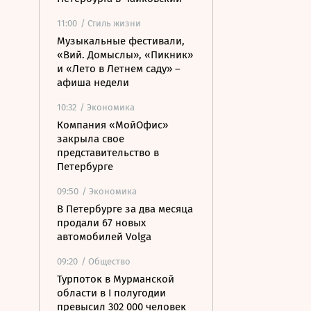
11:00
/ Стиль жизни
Музыкальные фестивали,
«Вий. Домыслы», «Пикник»
и «Лето в Летнем саду» –
афиша недели
10:32
/ Экономика
Компания «МойОфис»
закрыла свое
представительство в
Петербурге
09:50
/ Экономика
В Петербурге за два месяца
продали 67 новых
автомобилей Volga
09:20
/ Общество
Турпоток в Мурманской
области в I полугодии
превысил 302 000 человек