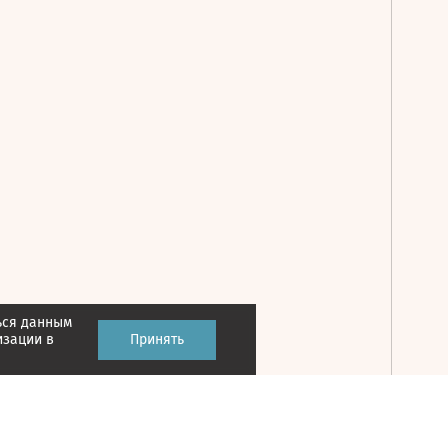
ься данным
Принять
изации в