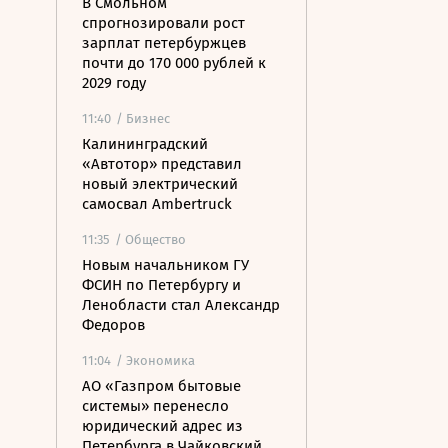
В Смольном
спрогнозировали рост
зарплат петербуржцев
почти до 170 000 рублей к
2029 году
11:40
/ Бизнес
Калининградский
«Автотор» представил
новый электрический
самосвал Ambertruck
11:35
/ Общество
Новым начальником ГУ
ФСИН по Петербургу и
Ленобласти стал Александр
Федоров
11:04
/ Экономика
АО «Газпром бытовые
системы» перенесло
юридический адрес из
Петербурга в Чайковский