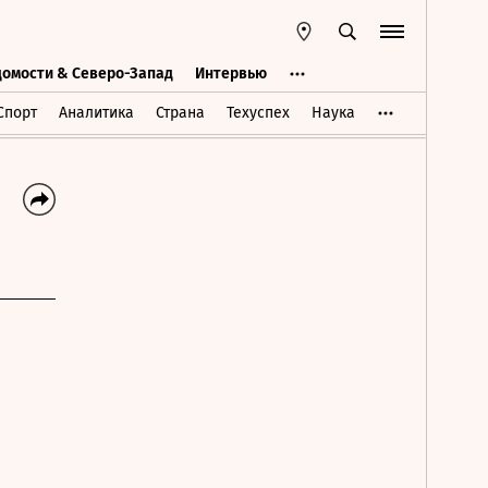
домости & Северо-Запад
Интервью
Ведомости & Северо-Запад
Интервью
Спорт
Аналитика
Страна
Техуспех
Наука