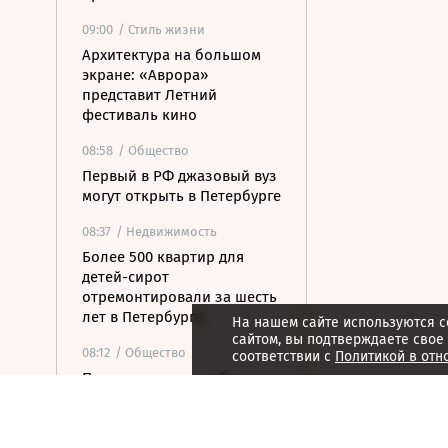
09:00
/ Стиль жизни
Архитектура на большом
экране: «Аврора»
представит Летний
фестиваль кино
08:58
/ Общество
Первый в РФ джазовый вуз
могут открыть в Петербурге
08:37
/ Недвижимость
Более 500 квартир для
детей-сирот
отремонтировали за шесть
лет в Петербурге
На нашем сайте используются c
сайтом, вы подтверждаете свое
08:12
/ Общество
соответствии с
Политикой в отн
Прокуратура потребовала
закрыть незаконные
пансионаты в Стрельне