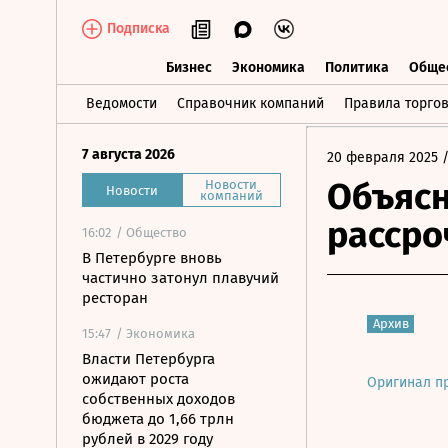
Подписка
Бизнес
Экономика
Политика
Обще
Бизнес
Экономика
Политика
О
Ведомости
Справочник компаний
Правила торго
7 августа 2026
20 февраля 2025
/
Объяс
Новости
Новости
компаний
рассро
16:02
/ Общество
В Петербурге вновь
частично затонул плавучий
ресторан
Архив
15:47
/ Экономика
Власти Петербурга
ожидают роста
Оригинал п
собственных доходов
бюджета до 1,66 трлн
рублей в 2029 году