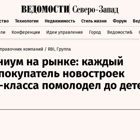
ство
Технологии
Недвижимость
Стиль жизни
Форум
Ве
бщество
Технологии
Недвижимость
Стиль жизни
Форум
вли
Конференции
Идеи управления
Город
Ведомости&
правочник компаний
/ RBI, Группа
иум на рынке: каждый
покупатель новостроек
-класса помолодел до дет