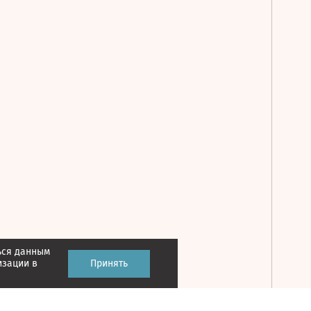
ься данным
Принять
изации в