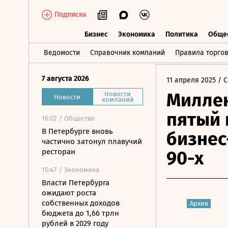
Подписка
Бизнес
Экономика
Политика
Обще
Бизнес
Экономика
Политика
О
Ведомости
Справочник компаний
Правила торго
7 августа 2026
11 апреля 2025
/ С
Миллен
Новости
Новости
компаний
пятый 
16:02
/ Общество
В Петербурге вновь
бизнес
частично затонул плавучий
ресторан
90-х
15:47
/ Экономика
Власти Петербурга
ожидают роста
собственных доходов
Архив
бюджета до 1,66 трлн
рублей в 2029 году