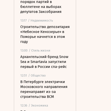
порядок партий в
бюллетене на выборах
депутатов Заксобрания
13:17
/ Недвижимость
Строительство депозитария
«Небесное Кенозерье» в
Поморье начнется в этом
году
13:00
/ Стиль жизни
Архангельский бренд Snow
Sea и Smartavia запустили
первый в России спа-рейс
12:51
/ Общество
В Петербурге электрички
Московского направления
перенаправят из-за
строительства ВСМ
12:36
/ Экономика