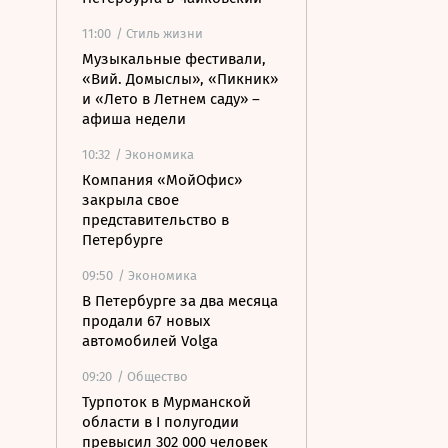
11:00
/ Стиль жизни
Музыкальные фестивали,
«Вий. Домыслы», «Пикник»
и «Лето в Летнем саду» –
афиша недели
10:32
/ Экономика
Компания «МойОфис»
закрыла свое
представительство в
Петербурге
09:50
/ Экономика
В Петербурге за два месяца
продали 67 новых
автомобилей Volga
09:20
/ Общество
Турпоток в Мурманской
области в I полугодии
превысил 302 000 человек