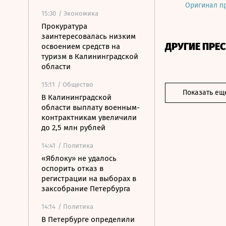
Оригинал п
15:30
/ Экономика
Прокуратура
заинтересовалась низким
ДРУГИЕ ПРЕ
освоением средств на
туризм в Калининградской
области
15:11
/ Общество
Показать ещ
В Калининградской
области выплату военным-
контрактникам увеличили
до 2,5 млн рублей
14:41
/ Политика
«Яблоку» не удалось
оспорить отказ в
регистрации на выборах в
заксобрание Петербурга
14:14
/ Политика
В Петербурге определили