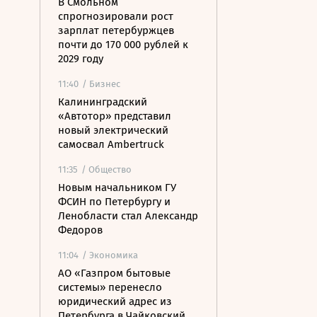
В Смольном
спрогнозировали рост
зарплат петербуржцев
почти до 170 000 рублей к
2029 году
11:40
/ Бизнес
Калининградский
«Автотор» представил
новый электрический
самосвал Ambertruck
11:35
/ Общество
Новым начальником ГУ
ФСИН по Петербургу и
Ленобласти стал Александр
Федоров
11:04
/ Экономика
АО «Газпром бытовые
системы» перенесло
юридический адрес из
Петербурга в Чайковский