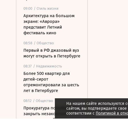
09:00
/ Стиль жизни
Архитектура на большом
экране: «Аврора»
представит Летний
фестиваль кино
08:58
/ Общество
Первый в РФ джазовый вуз
могут открыть в Петербурге
08:37
/ Недвижимость
Более 500 квартир для
детей-сирот
отремонтировали за шесть
лет в Петербурге
08:12
/ Общество
На нашем сайте используются c
Прокуратура потребовала
сайтом, вы подтверждаете свое
соответствии с
Политикой в отн
закрыть незаконные
пансионаты в Стрельне