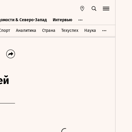
домости & Северо-Запад
Интервью
Ведомости & Северо-Запад
Интервью
Спорт
Аналитика
Страна
Техуспех
Наука
ей