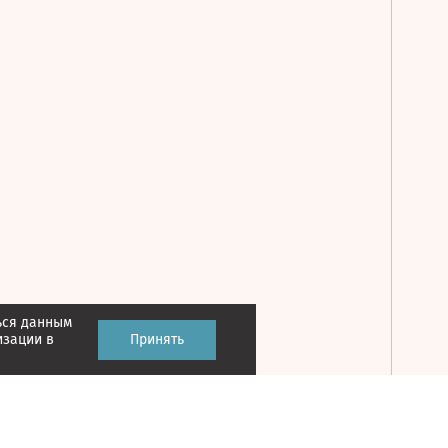
ься данным
Принять
изации в