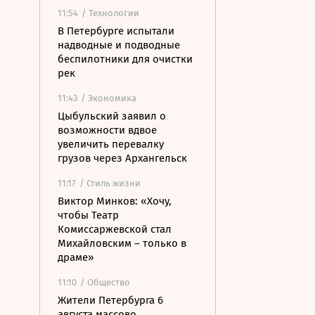
11:54
/ Технологии
В Петербурге испытали
надводные и подводные
беспилотники для очистки
рек
11:43
/ Экономика
Цыбульский заявил о
возможности вдвое
увеличить перевалку
грузов через Архангельск
11:17
/ Стиль жизни
Виктор Минков: «Хочу,
чтобы Театр
Комиссаржевской стал
Михайловским – только в
драме»
11:10
/ Общество
Жители Петербурга 6
августа массово