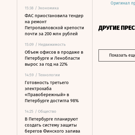
Оригинал п
15:38
/ Экономика
ФАС приостановила тендер
на ремонт
ДРУГИЕ ПРЕ
Петропавловской крепости
почти за 200 млн рублей
15:09
/ Недвижимость
Объем офисов в продаже в
Показать ещ
Петербурге и Ленобласти
вырос за год на 22%
14:59
/ Технологии
Готовность третьего
электрохаба
«Правобережный» в
Петербурге достигла 98%
14:25
/ Общество
В Петербурге планируют
создать систему защиты
берегов Финского залива