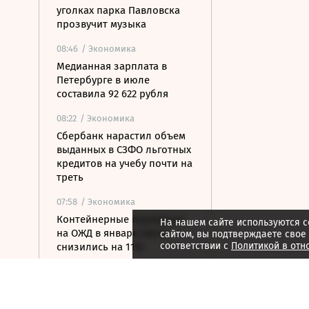
уголках парка Павловска
прозвучит музыка
08:46
/ Экономика
Медианная зарплата в
Петербурге в июле
составила 92 622 рубля
08:22
/ Экономика
Сбербанк нарастил объем
выданных в СЗФО льготных
кредитов на учебу почти на
треть
07:58
/ Экономика
Контейнерные перевозки
На нашем сайте используются c
на ОЖД в январе-июле
сайтом, вы подтверждаете свое
соответствии с
Политикой в отн
снизились на 11%
07:40
/ Недвижимость
В Карелии построят новый
туристско-рекреационный