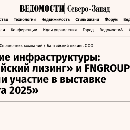
ство
Технологии
Недвижимость
Стиль жизни
Форум
Ве
бщество
Технологии
Недвижимость
Стиль жизни
Форум
вли
Конференции
Идеи управления
Город
Ведомости&
Справочник компаний
/ Балтийский лизинг, ООО
ие инфраструктуры:
йский лизинг» и FNGROUP
и участие в выставке
а 2025»