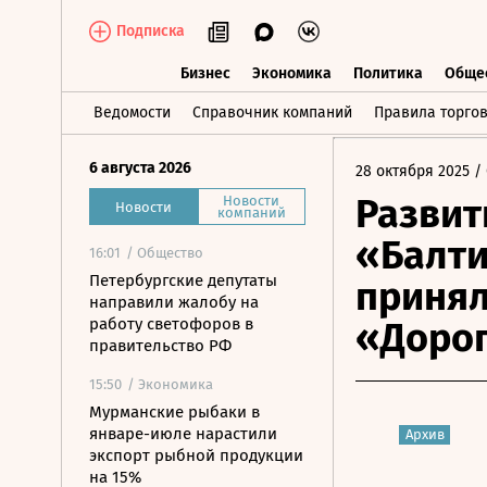
Подписка
Бизнес
Экономика
Политика
Обще
Бизнес
Экономика
Политика
О
Ведомости
Справочник компаний
Правила торго
6 августа 2026
28 октября 2025
/ 
Развит
Новости
Новости
компаний
«Балти
16:01
/ Общество
Петербургские депутаты
принял
направили жалобу на
работу светофоров в
«Дорог
правительство РФ
15:50
/ Экономика
Мурманские рыбаки в
январе-июле нарастили
Архив
экспорт рыбной продукции
на 15%