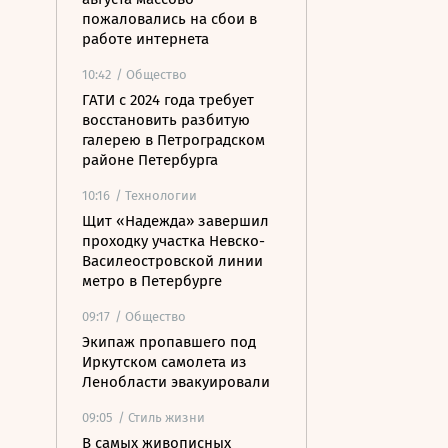
пожаловались на сбои в
работе интернета
10:42
/ Общество
ГАТИ с 2024 года требует
восстановить разбитую
галерею в Петроградском
районе Петербурга
10:16
/ Технологии
Щит «Надежда» завершил
проходку участка Невско-
Василеостровской линии
метро в Петербурге
09:17
/ Общество
Экипаж пропавшего под
Иркутском самолета из
Ленобласти эвакуировали
09:05
/ Стиль жизни
В самых живописных