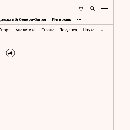
домости & Северо-Запад
Интервью
Ведомости & Северо-Запад
Интервью
Спорт
Аналитика
Страна
Техуспех
Наука