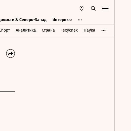
домости & Северо-Запад
Интервью
Ведомости & Северо-Запад
Интервью
Спорт
Аналитика
Страна
Техуспех
Наука