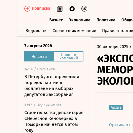
Подписка
Бизнес
Экономика
Политика
Обще
Бизнес
Экономика
Политика
О
Ведомости
Справочник компаний
Правила торго
7 августа 2026
30 октября 2025
/ 
«ЭКСП
Новости
Новости
компаний
МЕМОР
14:14
/ Политика
В Петербурге определили
ЭКОЛО
порядок партий в
бюллетене на выборах
депутатов Заксобрания
13:17
/ Недвижимость
Архив
Строительство депозитария
«Небесное Кенозерье» в
Поморье начнется в этом
Оригинал п
году