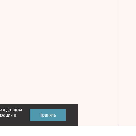
ься данным
Принять
изации в