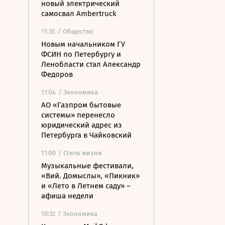
новый электрический
самосвал Ambertruck
11:35
/ Общество
Новым начальником ГУ
ФСИН по Петербургу и
Ленобласти стал Александр
Федоров
11:04
/ Экономика
АО «Газпром бытовые
системы» перенесло
юридический адрес из
Петербурга в Чайковский
11:00
/ Стиль жизни
Музыкальные фестивали,
«Вий. Домыслы», «Пикник»
и «Лето в Летнем саду» –
афиша недели
10:32
/ Экономика