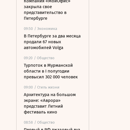
Компания «МойОфис»
закрыла свое
представительство в
Петербурге
09:50
/ Экономика
В Петербурге за два месяца
продали 67 новых
автомобилей Volga
09:20
/ Общество
Турпоток в Мурманской
области в I полугодии
превысил 302 000 человек
09:00
/ Стиль жизни
Архитектура на большом
экране: «Аврора»
представит Летний
фестиваль кино
08:58
/ Общество
Первый в РФ джазовый вуз