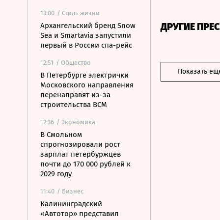
13:00
/ Стиль жизни
ДРУГИЕ ПРЕ
Архангельский бренд Snow
Sea и Smartavia запустили
первый в России спа-рейс
12:51
/ Общество
Показать ещ
В Петербурге электрички
Московского направления
перенаправят из-за
строительства ВСМ
12:36
/ Экономика
В Смольном
спрогнозировали рост
зарплат петербуржцев
почти до 170 000 рублей к
2029 году
11:40
/ Бизнес
Калининградский
«Автотор» представил