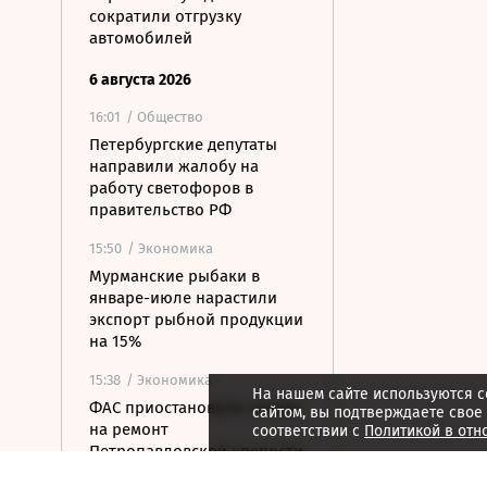
сократили отгрузку
автомобилей
6 августа 2026
16:01
/ Общество
Петербургские депутаты
направили жалобу на
работу светофоров в
правительство РФ
15:50
/ Экономика
Мурманские рыбаки в
январе-июле нарастили
экспорт рыбной продукции
на 15%
15:38
/ Экономика
На нашем сайте используются c
ФАС приостановила тендер
сайтом, вы подтверждаете свое
на ремонт
соответствии с
Политикой в отн
Петропавловской крепости
почти за 200 млн рублей