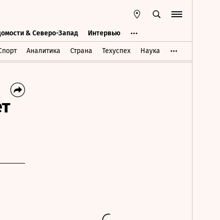
домости & Северо-Запад
Интервью
Ведомости & Северо-Запад
Интервью
Спорт
Аналитика
Страна
Техуспех
Наука
ет