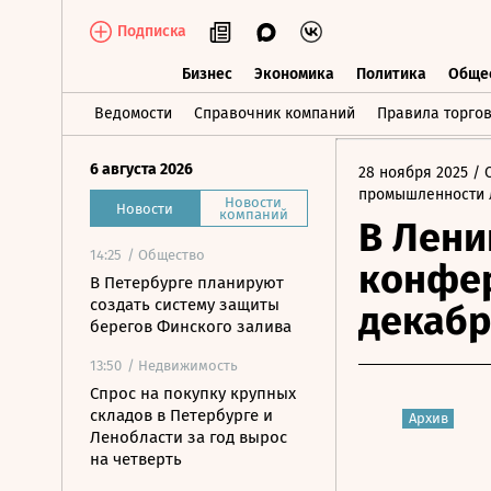
Подписка
Бизнес
Экономика
Политика
Обще
Бизнес
Экономика
Политика
О
Ведомости
Справочник компаний
Правила торго
6 августа 2026
28 ноября 2025
/ 
промышленности 
Новости
Новости
компаний
В Лени
14:25
/ Общество
конфер
В Петербурге планируют
создать систему защиты
декабр
берегов Финского залива
13:50
/ Недвижимость
Спрос на покупку крупных
складов в Петербурге и
Архив
Ленобласти за год вырос
на четверть