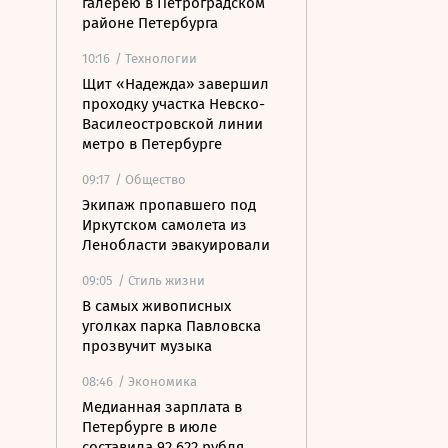
галерею в Петроградском
районе Петербурга
10:16
/ Технологии
Щит «Надежда» завершил
проходку участка Невско-
Василеостровской линии
метро в Петербурге
09:17
/ Общество
Экипаж пропавшего под
Иркутском самолета из
Ленобласти эвакуировали
09:05
/ Стиль жизни
В самых живописных
уголках парка Павловска
прозвучит музыка
08:46
/ Экономика
Медианная зарплата в
Петербурге в июле
составила 92 622 рубля