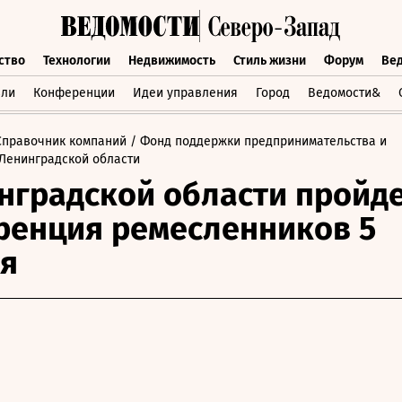
ство
Технологии
Недвижимость
Стиль жизни
Форум
Ве
бщество
Технологии
Недвижимость
Стиль жизни
Форум
вли
Конференции
Идеи управления
Город
Ведомости&
Справочник компаний
/ Фонд поддержки предпринимательства и
Ленинградской области
нградской области пройд
енция ремесленников 5
я