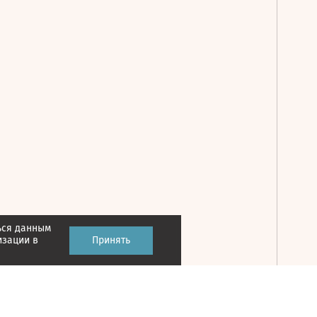
ься данным
Принять
изации в