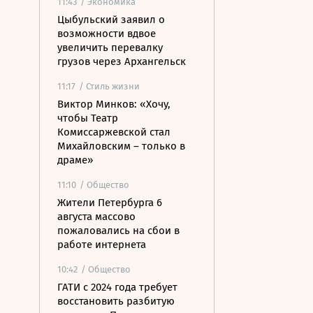
11:43
/ Экономика
Цыбульский заявил о
возможности вдвое
увеличить перевалку
грузов через Архангельск
11:17
/ Стиль жизни
Виктор Минков: «Хочу,
чтобы Театр
Комиссаржевской стал
Михайловским – только в
драме»
11:10
/ Общество
Жители Петербурга 6
августа массово
пожаловались на сбои в
работе интернета
10:42
/ Общество
ГАТИ с 2024 года требует
восстановить разбитую