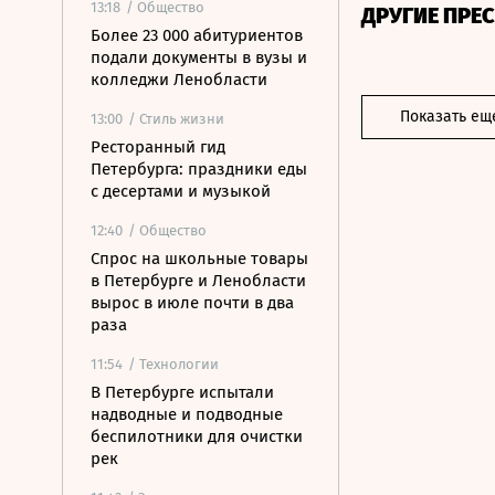
13:18
/ Общество
ДРУГИЕ ПРЕ
Более 23 000 абитуриентов
подали документы в вузы и
колледжи Ленобласти
Показать ещ
13:00
/ Стиль жизни
Ресторанный гид
Петербурга: праздники еды
с десертами и музыкой
12:40
/ Общество
Спрос на школьные товары
в Петербурге и Ленобласти
вырос в июле почти в два
раза
11:54
/ Технологии
В Петербурге испытали
надводные и подводные
беспилотники для очистки
рек