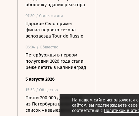
оболочку здания реактора
07:30
/ Стиль жизни
Царское Село примет
финал первого сезона
велозаезда Tour de Russie
06:04
/ Общество
Петербуржцы в первом
полугодии 2026 года стали
реже летать в Калининград
5 августа 2026
15:53
/ Общество
Почти 200 000 должников
На нашем сайте используются c
из Петербурга включили в
сайтом, вы подтверждаете свое
список «невыездных»
соответствии с
Политикой в отн
15:36
/ Бизнес
Смольный подготовит
меры поддержки