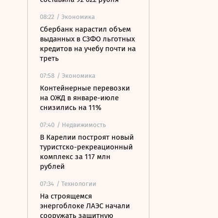
08:22
/ Экономика
Сбербанк нарастил объем
выданных в СЗФО льготных
кредитов на учебу почти на
треть
07:58
/ Экономика
Контейнерные перевозки
на ОЖД в январе-июле
снизились на 11%
07:40
/ Недвижимость
В Карелии построят новый
туристско-рекреационный
комплекс за 117 млн
рублей
07:34
/ Технологии
На строящемся
энергоблоке ЛАЭС начали
сооружать защитную