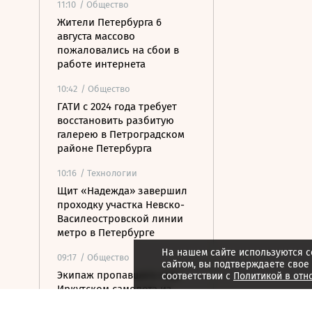
11:10
/ Общество
Жители Петербурга 6
августа массово
пожаловались на сбои в
работе интернета
10:42
/ Общество
ГАТИ с 2024 года требует
восстановить разбитую
галерею в Петроградском
районе Петербурга
10:16
/ Технологии
Щит «Надежда» завершил
проходку участка Невско-
Василеостровской линии
метро в Петербурге
На нашем сайте используются c
09:17
/ Общество
сайтом, вы подтверждаете свое
Экипаж пропавшего под
соответствии с
Политикой в отн
Иркутском самолета из
Ленобласти эвакуировали