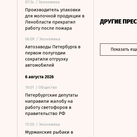
07:34
/ Экономика
Производитель упаковки
для молочной продукции в
ДРУГИЕ ПРЕ
Ленобласти прекратил
работу после пожара
06:09
/ Экономика
Автозаводы Петербурга в
Показать ещ
первом полугодии
сократили отгрузку
автомобилей
6 августа 2026
16:01
/ Общество
Петербургские депутаты
направили жалобу на
работу светофоров в
правительство РФ
15:50
/ Экономика
Мурманские рыбаки в