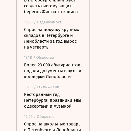
В Петербурге планируют
создать систему защиты
берегов Финского залива
13:50
/ Недвижимость
Спрос на покупку крупных
складов в Петербурге и
Ленобласти за год вырос
на четверть
13:18
/ Общество
Более 23 000 абитуриентов
подали документы в вузы и
колледжи Ленобласти
13:00
/ Стиль жизни
Ресторанный гид
Петербурга: праздники еды
с десертами и музыкой
12:40
/ Общество
Спрос на школьные товары
в Петербурге и Ленобласти