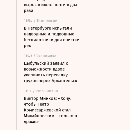
вырос в июле почти в два
раза
11:54
/ Технологии
В Петербурге испытали
надводные и подводные
беспилотники для очистки
рек
11:43
/ Экономика
Цыбульский заявил о
возможности вдвое
увеличить перевалку
грузов через Архангельск
11:17
/ Стиль жизни
Виктор Минков: «Хочу,
чтобы Театр
Комиссаржевской стал
Михайловским – только в
драме»