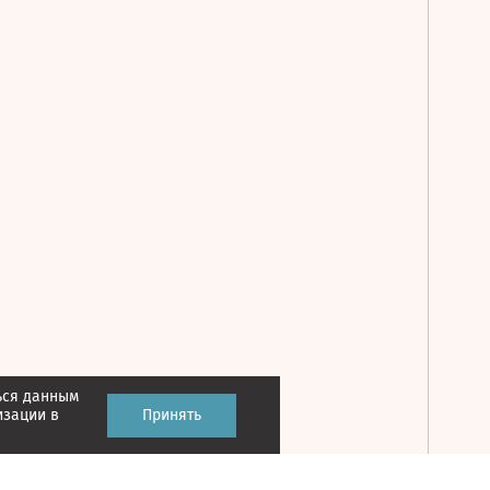
ься данным
Принять
изации в