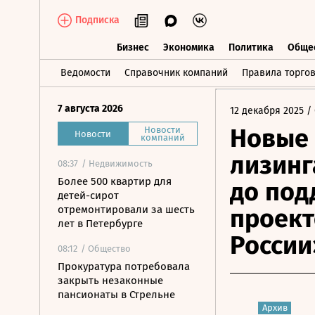
Подписка
Бизнес
Экономика
Политика
Обще
Бизнес
Экономика
Политика
О
Ведомости
Справочник компаний
Правила торго
7 августа 2026
12 декабря 2025
/ 
Новые 
Новости
Новости
компаний
лизинг
08:37
/ Недвижимость
Более 500 квартир для
до под
детей-сирот
отремонтировали за шесть
проект
лет в Петербурге
России
08:12
/ Общество
Прокуратура потребовала
закрыть незаконные
пансионаты в Стрельне
Архив