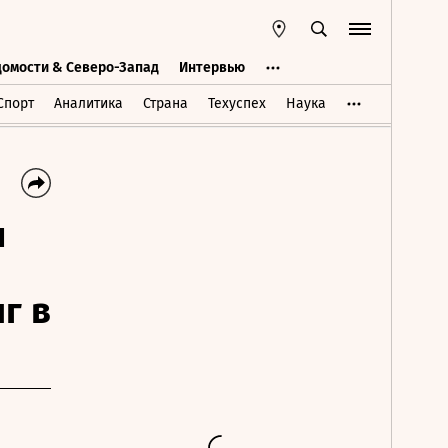
домости & Северо-Запад
Интервью
Ведомости & Северо-Запад
Интервью
Спорт
Аналитика
Страна
Техуспех
Наука
и
г в