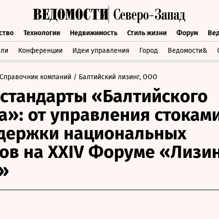
ство
Технологии
Недвижимость
Стиль жизни
Форум
Ве
бщество
Технологии
Недвижимость
Стиль жизни
Форум
вли
Конференции
Идеи управления
Город
Ведомости&
Справочник компаний
/ Балтийский лизинг, ООО
стандарты «Балтийского
а»: от управления стокам
держки национальных
ов на XXIV Форуме «Лизин
»