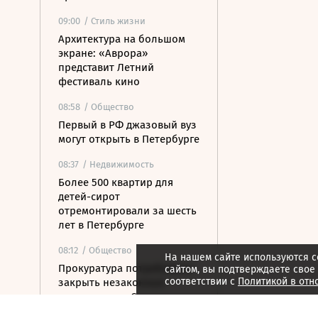
09:00
/ Стиль жизни
Архитектура на большом
экране: «Аврора»
представит Летний
фестиваль кино
08:58
/ Общество
Первый в РФ джазовый вуз
могут открыть в Петербурге
08:37
/ Недвижимость
Более 500 квартир для
детей-сирот
отремонтировали за шесть
лет в Петербурге
08:12
/ Общество
На нашем сайте используются c
Прокуратура потребовала
сайтом, вы подтверждаете свое
соответствии с
Политикой в отн
закрыть незаконные
пансионаты в Стрельне