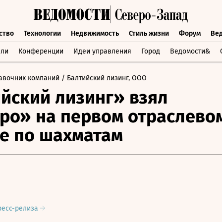
ство
Технологии
Недвижимость
Стиль жизни
Форум
Ве
бщество
Технологии
Недвижимость
Стиль жизни
Форум
вли
Конференции
Идеи управления
Город
Ведомости&
авочник компаний
/ Балтийский лизинг, ООО
йский лизинг» взял
ро» на первом отраслево
е по шахматам
ресс-релиза