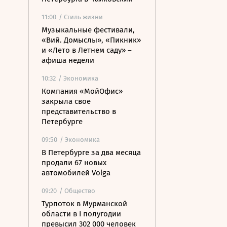
11:00
/ Стиль жизни
Музыкальные фестивали,
«Вий. Домыслы», «Пикник»
и «Лето в Летнем саду» –
афиша недели
10:32
/ Экономика
Компания «МойОфис»
закрыла свое
представительство в
Петербурге
09:50
/ Экономика
В Петербурге за два месяца
продали 67 новых
автомобилей Volga
09:20
/ Общество
Турпоток в Мурманской
области в I полугодии
превысил 302 000 человек