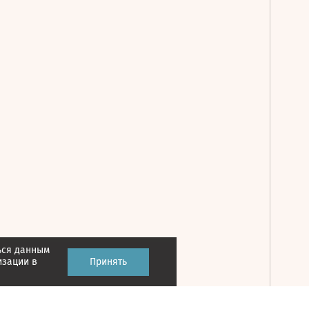
ься данным
Принять
изации в