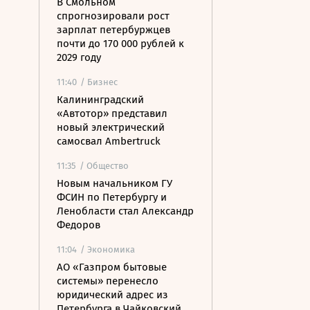
В Смольном
спрогнозировали рост
зарплат петербуржцев
почти до 170 000 рублей к
2029 году
11:40
/ Бизнес
Калининградский
«Автотор» представил
новый электрический
самосвал Ambertruck
11:35
/ Общество
Новым начальником ГУ
ФСИН по Петербургу и
Ленобласти стал Александр
Федоров
11:04
/ Экономика
АО «Газпром бытовые
системы» перенесло
юридический адрес из
Петербурга в Чайковский