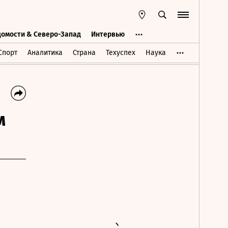
домости & Северо-Запад
Интервью
Ведомости & Северо-Запад
Интервью
Спорт
Аналитика
Страна
Техуспех
Наука
м