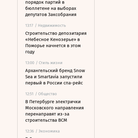
порядок партий в
бюллетене на выборах
депутатов Заксобрания
13:17
/ Недвижимость
Строительство депозитария
«Небесное Кенозерье» в
Поморье начнется в этом
году
13:00
/ Стиль жизни
Архангельский бренд Snow
Sea и Smartavia запустили
первый в России спа-рейс
12:51
/ Общество
В Петербурге электрички
Московского направления
перенаправят из-за
строительства ВСМ
12:36
/ Экономика