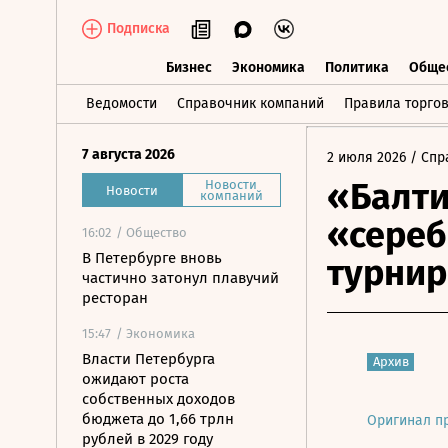
Подписка
Бизнес
Экономика
Политика
Обще
Бизнес
Экономика
Политика
О
Ведомости
Справочник компаний
Правила торго
7 августа 2026
2 июля 2026
/ Спр
«Балти
Новости
Новости
компаний
«сереб
16:02
/ Общество
В Петербурге вновь
турнир
частично затонул плавучий
ресторан
15:47
/ Экономика
Власти Петербурга
Архив
ожидают роста
собственных доходов
бюджета до 1,66 трлн
Оригинал п
рублей в 2029 году