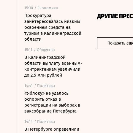
15:30
/ Экономика
ДРУГИЕ ПРЕ
Прокуратура
заинтересовалась низким
освоением средств на
туризм в Калининградской
области
Показать ещ
15:11
/ Общество
В Калининградской
области выплату военным-
контрактникам увеличили
до 2,5 млн рублей
14:41
/ Политика
«Яблоку» не удалось
оспорить отказ в
регистрации на выборах в
заксобрание Петербурга
14:14
/ Политика
В Петербурге определили