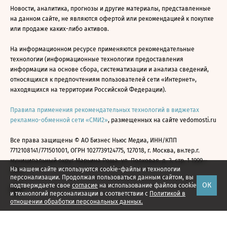
Новости, аналитика, прогнозы и другие материалы, представленные
на данном сайте, не являются офертой или рекомендацией к покупке
или продаже каких-либо активов.
На информационном ресурсе применяются рекомендательные
технологии (информационные технологии предоставления
информации на основе сбора, систематизации и анализа сведений,
относящихся к предпочтениям пользователей сети «Интернет»,
находящихся на территории Российской Федерации).
Правила применения рекомендательных технологий в виджетах
рекламно-обменной сети «СМИ2»
, размещенных на сайте vedomosti.ru
Все права защищены © АО Бизнес Ньюс Медиа, ИНН/КПП
7712108141/771501001, ОГРН 1027739124775, 127018, г. Москва, вн.тер.г.
муниципальный округ Марьина Роща, ул. Полковая, д. 3, стр. 1 1999—
На нашем сайте используются cookie-файлы и технологии
2026
персонализации. Продолжая пользоваться данным сайтом, вы
ОК
подтверждаете свое
согласие
на использование файлов cookie
и технологий персонализации в соответствии с
Политикой в
отношении обработки персональных данных.