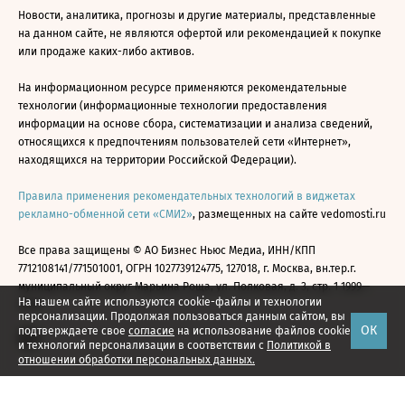
Новости, аналитика, прогнозы и другие материалы, представленные
на данном сайте, не являются офертой или рекомендацией к покупке
или продаже каких-либо активов.
На информационном ресурсе применяются рекомендательные
технологии (информационные технологии предоставления
информации на основе сбора, систематизации и анализа сведений,
относящихся к предпочтениям пользователей сети «Интернет»,
находящихся на территории Российской Федерации).
Правила применения рекомендательных технологий в виджетах
рекламно-обменной сети «СМИ2»
, размещенных на сайте vedomosti.ru
Все права защищены © АО Бизнес Ньюс Медиа, ИНН/КПП
7712108141/771501001, ОГРН 1027739124775, 127018, г. Москва, вн.тер.г.
муниципальный округ Марьина Роща, ул. Полковая, д. 3, стр. 1 1999—
На нашем сайте используются cookie-файлы и технологии
2026
персонализации. Продолжая пользоваться данным сайтом, вы
ОК
подтверждаете свое
согласие
на использование файлов cookie
и технологий персонализации в соответствии с
Политикой в
отношении обработки персональных данных.