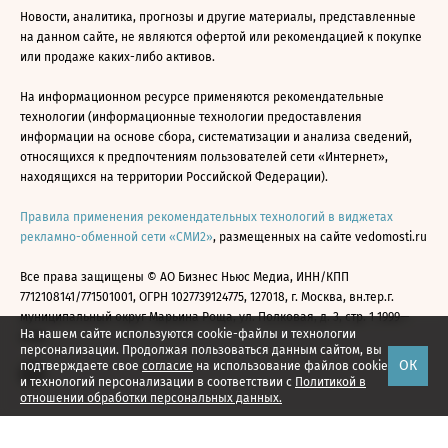
Новости, аналитика, прогнозы и другие материалы, представленные
на данном сайте, не являются офертой или рекомендацией к покупке
или продаже каких-либо активов.
На информационном ресурсе применяются рекомендательные
технологии (информационные технологии предоставления
информации на основе сбора, систематизации и анализа сведений,
относящихся к предпочтениям пользователей сети «Интернет»,
находящихся на территории Российской Федерации).
Правила применения рекомендательных технологий в виджетах
рекламно-обменной сети «СМИ2»
, размещенных на сайте vedomosti.ru
Все права защищены © АО Бизнес Ньюс Медиа, ИНН/КПП
7712108141/771501001, ОГРН 1027739124775, 127018, г. Москва, вн.тер.г.
муниципальный округ Марьина Роща, ул. Полковая, д. 3, стр. 1 1999—
На нашем сайте используются cookie-файлы и технологии
2026
персонализации. Продолжая пользоваться данным сайтом, вы
ОК
подтверждаете свое
согласие
на использование файлов cookie
и технологий персонализации в соответствии с
Политикой в
отношении обработки персональных данных.