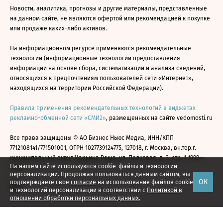
Новости, аналитика, прогнозы и другие материалы, представленные
на данном сайте, не являются офертой или рекомендацией к покупке
или продаже каких-либо активов.
На информационном ресурсе применяются рекомендательные
технологии (информационные технологии предоставления
информации на основе сбора, систематизации и анализа сведений,
относящихся к предпочтениям пользователей сети «Интернет»,
находящихся на территории Российской Федерации).
Правила применения рекомендательных технологий в виджетах
рекламно-обменной сети «СМИ2»
, размещенных на сайте vedomosti.ru
Все права защищены © АО Бизнес Ньюс Медиа, ИНН/КПП
7712108141/771501001, ОГРН 1027739124775, 127018, г. Москва, вн.тер.г.
муниципальный округ Марьина Роща, ул. Полковая, д. 3, стр. 1 1999—
На нашем сайте используются cookie-файлы и технологии
2026
персонализации. Продолжая пользоваться данным сайтом, вы
ОК
подтверждаете свое
согласие
на использование файлов cookie
и технологий персонализации в соответствии с
Политикой в
отношении обработки персональных данных.