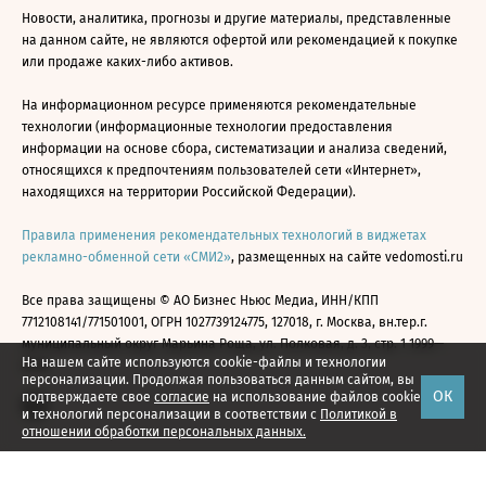
Новости, аналитика, прогнозы и другие материалы, представленные
на данном сайте, не являются офертой или рекомендацией к покупке
или продаже каких-либо активов.
На информационном ресурсе применяются рекомендательные
технологии (информационные технологии предоставления
информации на основе сбора, систематизации и анализа сведений,
относящихся к предпочтениям пользователей сети «Интернет»,
находящихся на территории Российской Федерации).
Правила применения рекомендательных технологий в виджетах
рекламно-обменной сети «СМИ2»
, размещенных на сайте vedomosti.ru
Все права защищены © АО Бизнес Ньюс Медиа, ИНН/КПП
7712108141/771501001, ОГРН 1027739124775, 127018, г. Москва, вн.тер.г.
муниципальный округ Марьина Роща, ул. Полковая, д. 3, стр. 1 1999—
На нашем сайте используются cookie-файлы и технологии
2026
персонализации. Продолжая пользоваться данным сайтом, вы
ОК
подтверждаете свое
согласие
на использование файлов cookie
и технологий персонализации в соответствии с
Политикой в
отношении обработки персональных данных.