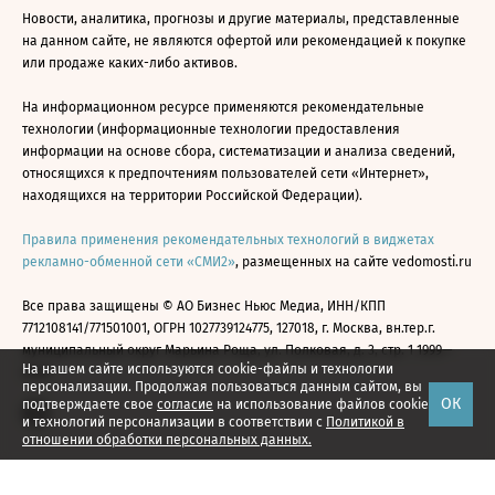
Новости, аналитика, прогнозы и другие материалы, представленные
на данном сайте, не являются офертой или рекомендацией к покупке
или продаже каких-либо активов.
На информационном ресурсе применяются рекомендательные
технологии (информационные технологии предоставления
информации на основе сбора, систематизации и анализа сведений,
относящихся к предпочтениям пользователей сети «Интернет»,
находящихся на территории Российской Федерации).
Правила применения рекомендательных технологий в виджетах
рекламно-обменной сети «СМИ2»
, размещенных на сайте vedomosti.ru
Все права защищены © АО Бизнес Ньюс Медиа, ИНН/КПП
7712108141/771501001, ОГРН 1027739124775, 127018, г. Москва, вн.тер.г.
муниципальный округ Марьина Роща, ул. Полковая, д. 3, стр. 1 1999—
На нашем сайте используются cookie-файлы и технологии
2026
персонализации. Продолжая пользоваться данным сайтом, вы
ОК
подтверждаете свое
согласие
на использование файлов cookie
и технологий персонализации в соответствии с
Политикой в
отношении обработки персональных данных.