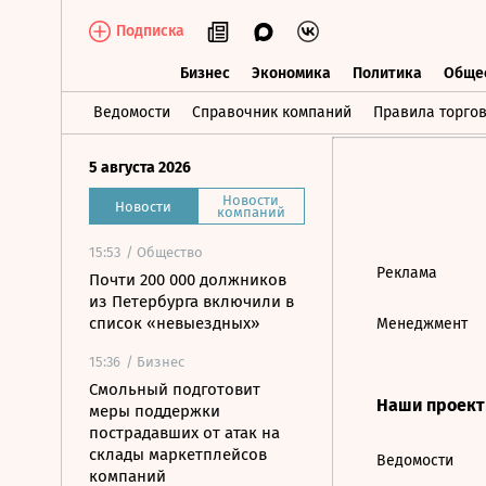
Подписка
Бизнес
Экономика
Политика
Обще
Бизнес
Экономика
Политика
О
Ведомости
Справочник компаний
Правила торго
5 августа 2026
Новости
Новости
компаний
15:53
/ Общество
Реклама
Почти 200 000 должников
из Петербурга включили в
список «невыездных»
Менеджмент
15:36
/ Бизнес
Смольный подготовит
Наши проек
меры поддержки
пострадавших от атак на
склады маркетплейсов
Ведомости
компаний