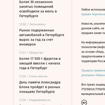
Более 30 незаконно
занятых помещений
Любое использов
освободили за июль в
правил перепеч
Петербурге
Новости, аналити
12:00
/ Экономика
данном сайте, не
Рынок подержанных
продаже каких-л
автомобилей в Петербурге
вырос за год за счет
На информацион
иномарок
технологии (инф
на основе сбора,
11:31
/ Общество
предпочтениям п
Более 17 500 т фруктов и
территории Росс
овощей ввезли с начала
года в Петербург
Правила примене
рекламно-обменн
11:30
/ Стиль жизни
День памяти Александра
Все права защищ
Блока пройдет в разных
7712108141/7715010
локациях Петербурга
муниципальный окр
11:29
/ Недвижимость