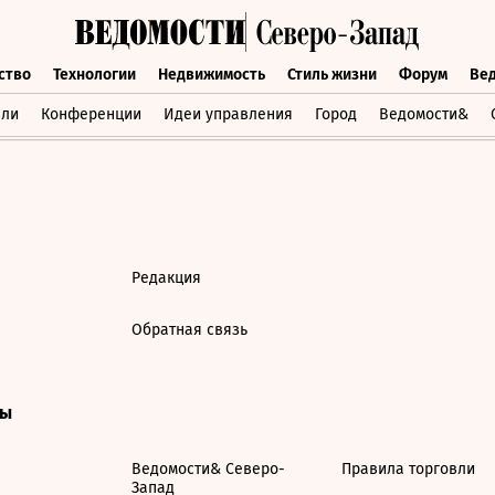
ство
Технологии
Недвижимость
Стиль жизни
Форум
Ве
бщество
Технологии
Недвижимость
Стиль жизни
Форум
вли
Конференции
Идеи управления
Город
Ведомости&
Редакция
Обратная связь
ты
Ведомости& Северо-
Правила торговли
Запад