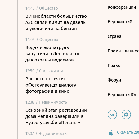
Конференции
14:43
/ Общество
В Ленобласти большинство
Ведомости&
АЗС сняли лимит на дизель
и увеличили на бензин
Страна
14:04
/ Общество
Водный экопатруль
Промышленнос
запустили в Ленобласти
для охраны водоемов
Право
13:50
/ Стиль жизни
Росфото посвятит
Форум
«Фотоуикенд» диалогу
фотографии и кино
Ведомости Юг
13:38
/ Недвижимость
Основной этап реставрации
дома Репина завершили в
музее-усадьбе «Пенаты»
Скачать дл
12:37
/ Недвижимость