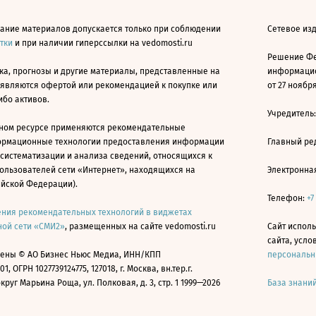
ание материалов допускается только при соблюдении
Сетевое изд
атки
и при наличии гиперссылки на vedomosti.ru
Решение Фе
ка, прогнозы и другие материалы, представленные на
информацио
 являются офертой или рекомендацией к покупке или
от 27 ноября
ибо активов.
Учредитель
ном ресурсе применяются рекомендательные
ормационные технологии предоставления информации
Главный ре
 систематизации и анализа сведений, относящихся к
ользователей сети «Интернет», находящихся на
Электронна
ийской Федерации).
Телефон:
+7
ния рекомендательных технологий в виджетах
ой сети «СМИ2»
, размещенных на сайте vedomosti.ru
Сайт исполь
сайта, усл
ены © АО Бизнес Ньюс Медиа, ИНН/КПП
персональн
01, ОГРН 1027739124775, 127018, г. Москва, вн.тер.г.
уг Марьина Роща, ул. Полковая, д. 3, стр. 1 1999—2026
База знани