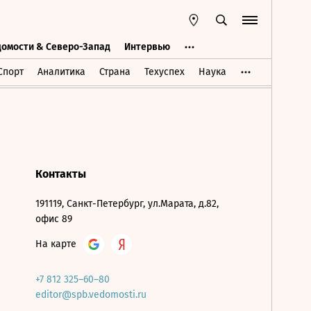
домости & Северо-Запад
Интервью
Ведомости & Северо-Запад
Интервью
Спорт
Аналитика
Страна
Техуспех
Наука
Контакты
191119, Санкт-Петербург, ул.Марата, д.82,
офис 89
На карте
+7 812 325–60–80
editor@spb.vedomosti.ru