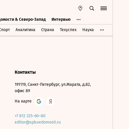
домости & Северо-Запад
Интервью
Ведомости & Северо-Запад
Интервью
Спорт
Аналитика
Страна
Техуспех
Наука
Контакты
191119, Санкт-Петербург, ул.Марата, д.82,
офис 89
На карте
+7 812 325–60–80
editor@spb.vedomosti.ru