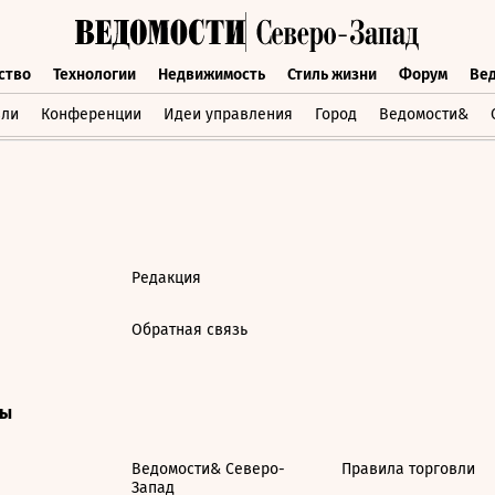
ство
Технологии
Недвижимость
Стиль жизни
Форум
Ве
бщество
Технологии
Недвижимость
Стиль жизни
Форум
вли
Конференции
Идеи управления
Город
Ведомости&
Редакция
Обратная связь
ты
Ведомости& Северо-
Правила торговли
Запад