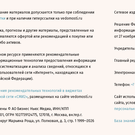
ание материалов допускается только при соблюдении
Сетевое изд
атки
и при наличии гиперссылки на vedomosti.ru
Решение Фе
ка, прогнозы и другие материалы, представленные на
информацио
 являются офертой или рекомендацией к покупке или
от 27 ноября
ибо активов.
Учредитель
ном ресурсе применяются рекомендательные
ормационные технологии предоставления информации
Главный ре
 систематизации и анализа сведений, относящихся к
ользователей сети «Интернет», находящихся на
Электронна
ийской Федерации).
Телефон:
+7
ния рекомендательных технологий в виджетах
ой сети «СМИ2»
, размещенных на сайте vedomosti.ru
Сайт исполь
сайта, усл
ены © АО Бизнес Ньюс Медиа, ИНН/КПП
персональн
01, ОГРН 1027739124775, 127018, г. Москва, вн.тер.г.
уг Марьина Роща, ул. Полковая, д. 3, стр. 1 1999—2026
База знани