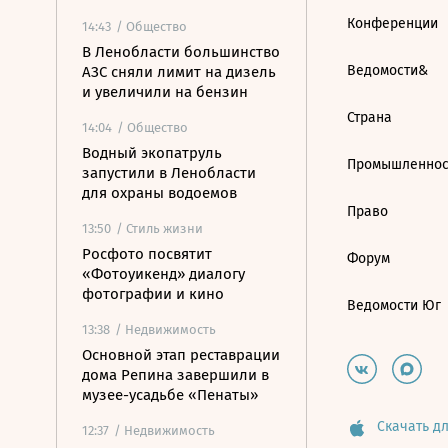
Конференции
14:43
/ Общество
В Ленобласти большинство
Ведомости&
АЗС сняли лимит на дизель
и увеличили на бензин
Страна
14:04
/ Общество
Водный экопатруль
Промышленнос
запустили в Ленобласти
для охраны водоемов
Право
13:50
/ Стиль жизни
Росфото посвятит
Форум
«Фотоуикенд» диалогу
фотографии и кино
Ведомости Юг
13:38
/ Недвижимость
Основной этап реставрации
дома Репина завершили в
музее-усадьбе «Пенаты»
Скачать дл
12:37
/ Недвижимость