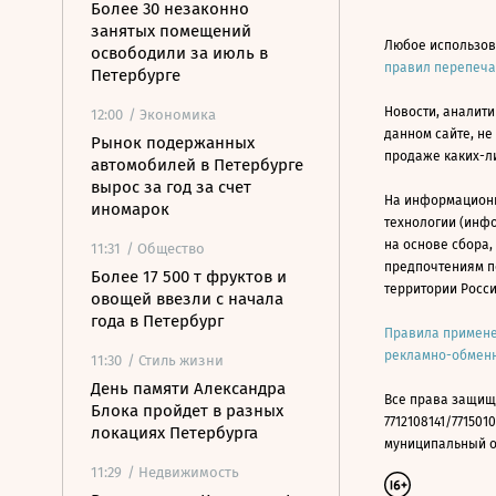
Более 30 незаконно
занятых помещений
Любое использов
освободили за июль в
правил перепеч
Петербурге
Новости, аналити
12:00
/ Экономика
данном сайте, не
Рынок подержанных
продаже каких-л
автомобилей в Петербурге
вырос за год за счет
На информацион
иномарок
технологии (инф
на основе сбора,
11:31
/ Общество
предпочтениям п
Более 17 500 т фруктов и
территории Росс
овощей ввезли с начала
года в Петербург
Правила примене
рекламно-обменн
11:30
/ Стиль жизни
День памяти Александра
Все права защищ
Блока пройдет в разных
7712108141/7715010
локациях Петербурга
муниципальный окр
11:29
/ Недвижимость