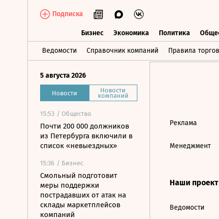
Подписка
Бизнес
Экономика
Политика
Обще
Бизнес
Экономика
Политика
О
Ведомости
Справочник компаний
Правила торго
5 августа 2026
Новости
Новости
компаний
15:53
/ Общество
Реклама
Почти 200 000 должников
из Петербурга включили в
список «невыездных»
Менеджмент
15:36
/ Бизнес
Смольный подготовит
Наши проек
меры поддержки
пострадавших от атак на
склады маркетплейсов
Ведомости
компаний