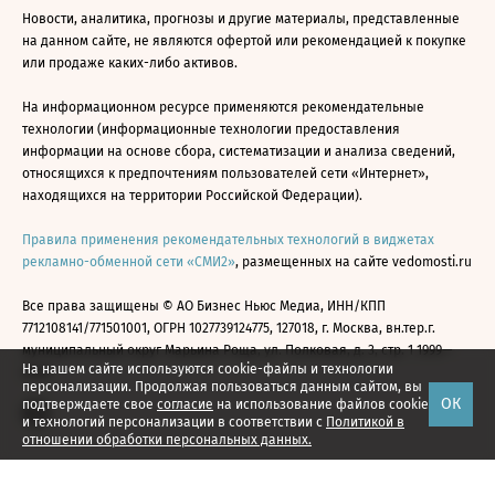
Новости, аналитика, прогнозы и другие материалы, представленные
на данном сайте, не являются офертой или рекомендацией к покупке
или продаже каких-либо активов.
На информационном ресурсе применяются рекомендательные
технологии (информационные технологии предоставления
информации на основе сбора, систематизации и анализа сведений,
относящихся к предпочтениям пользователей сети «Интернет»,
находящихся на территории Российской Федерации).
Правила применения рекомендательных технологий в виджетах
рекламно-обменной сети «СМИ2»
, размещенных на сайте vedomosti.ru
Все права защищены © АО Бизнес Ньюс Медиа, ИНН/КПП
7712108141/771501001, ОГРН 1027739124775, 127018, г. Москва, вн.тер.г.
муниципальный округ Марьина Роща, ул. Полковая, д. 3, стр. 1 1999—
На нашем сайте используются cookie-файлы и технологии
2026
персонализации. Продолжая пользоваться данным сайтом, вы
ОК
подтверждаете свое
согласие
на использование файлов cookie
и технологий персонализации в соответствии с
Политикой в
отношении обработки персональных данных.