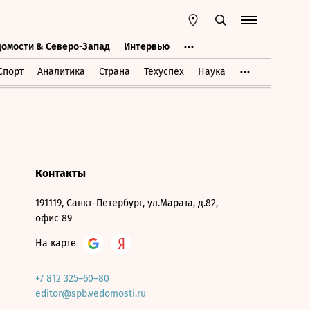
домости & Северо-Запад
Интервью
Ведомости & Северо-Запад
Интервью
Спорт
Аналитика
Страна
Техуспех
Наука
Контакты
191119, Санкт-Петербург, ул.Марата, д.82,
офис 89
На карте
+7 812 325–60–80
editor@spb.vedomosti.ru