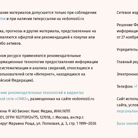
ание материалов допускается только при соблюдении
Сетевое изд
атки
и при наличии гиперссылки на vedomosti.ru
Решение Фе
ка, прогнозы и другие материалы, представленные на
информацио
 являются офертой или рекомендацией к покупке или
от 27 ноября
ибо активов.
Учредитель
ном ресурсе применяются рекомендательные
ормационные технологии предоставления информации
Главный ре
 систематизации и анализа сведений, относящихся к
ользователей сети «Интернет», находящихся на
Электронна
ийской Федерации).
Телефон:
+7
ния рекомендательных технологий в виджетах
ой сети «СМИ2»
, размещенных на сайте vedomosti.ru
Сайт исполь
сайта, усл
ены © АО Бизнес Ньюс Медиа, ИНН/КПП
персональн
01, ОГРН 1027739124775, 127018, г. Москва, вн.тер.г.
уг Марьина Роща, ул. Полковая, д. 3, стр. 1 1999—2026
База знани