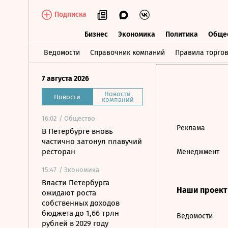
Подписка
Бизнес
Экономика
Политика
Обще
Бизнес
Экономика
Политика
О
Ведомости
Справочник компаний
Правила торго
7 августа 2026
Новости
Новости
компаний
16:02
/ Общество
Реклама
В Петербурге вновь
частично затонул плавучий
ресторан
Менеджмент
15:47
/ Экономика
Власти Петербурга
Наши проек
ожидают роста
собственных доходов
бюджета до 1,66 трлн
Ведомости
рублей в 2029 году