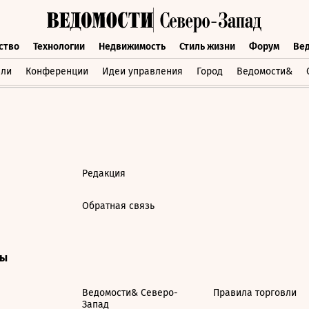
ство
Технологии
Недвижимость
Стиль жизни
Форум
Ве
бщество
Технологии
Недвижимость
Стиль жизни
Форум
вли
Конференции
Идеи управления
Город
Ведомости&
Редакция
Обратная связь
ты
Ведомости& Северо-
Правила торговли
Запад