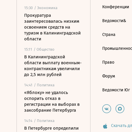
Конференции
15:30
/ Экономика
Прокуратура
Ведомости&
заинтересовалась низким
освоением средств на
туризм в Калининградской
Страна
области
Промышленнос
15:11
/ Общество
В Калининградской
Право
области выплату военным-
контрактникам увеличили
до 2,5 млн рублей
Форум
14:41
/ Политика
Ведомости Юг
«Яблоку» не удалось
оспорить отказ в
регистрации на выборах в
заксобрание Петербурга
14:14
/ Политика
Скачать дл
В Петербурге определили