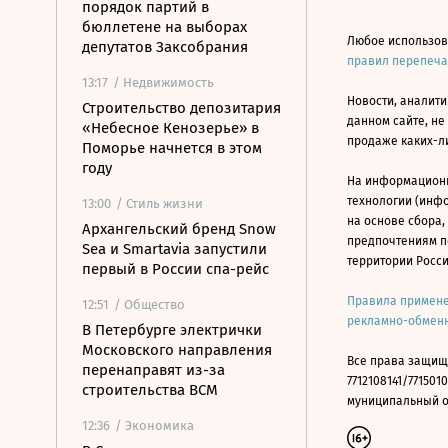
порядок партий в
бюллетене на выборах
Любое использов
депутатов Заксобрания
правил перепеч
13:17
/ Недвижимость
Новости, аналити
Строительство депозитария
данном сайте, не
«Небесное Кенозерье» в
продаже каких-л
Поморье начнется в этом
году
На информацион
технологии (инф
13:00
/ Стиль жизни
на основе сбора,
Архангельский бренд Snow
предпочтениям п
Sea и Smartavia запустили
территории Росс
первый в России спа-рейс
Правила примене
12:51
/ Общество
рекламно-обменн
В Петербурге электрички
Московского направления
Все права защищ
перенаправят из-за
7712108141/7715010
строительства ВСМ
муниципальный окр
12:36
/ Экономика