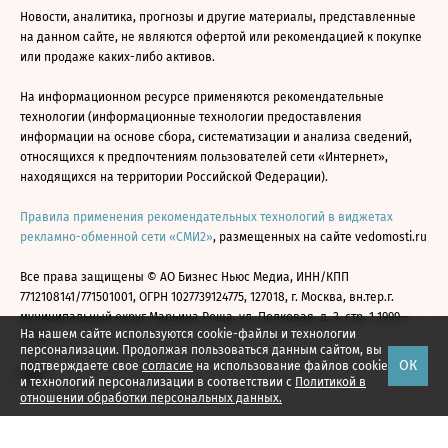
Новости, аналитика, прогнозы и другие материалы, представленные
на данном сайте, не являются офертой или рекомендацией к покупке
или продаже каких-либо активов.
На информационном ресурсе применяются рекомендательные
технологии (информационные технологии предоставления
информации на основе сбора, систематизации и анализа сведений,
относящихся к предпочтениям пользователей сети «Интернет»,
находящихся на территории Российской Федерации).
Правила применения рекомендательных технологий в виджетах
рекламно-обменной сети «СМИ2»
, размещенных на сайте vedomosti.ru
Все права защищены © АО Бизнес Ньюс Медиа, ИНН/КПП
7712108141/771501001, ОГРН 1027739124775, 127018, г. Москва, вн.тер.г.
муниципальный округ Марьина Роща, ул. Полковая, д. 3, стр. 1 1999—
На нашем сайте используются cookie-файлы и технологии
2026
персонализации. Продолжая пользоваться данным сайтом, вы
ОК
подтверждаете свое
согласие
на использование файлов cookie
и технологий персонализации в соответствии с
Политикой в
отношении обработки персональных данных.