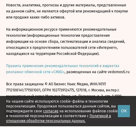
Новости, аналитика, прогнозы и другие материалы, представленные
на данном сайте, не являются офертой или рекомендацией к покупке
или продаже каких-либо активов.
На информационном ресурсе применяются рекомендательные
технологии (информационные технологии предоставления
информации на основе сбора, систематизации и анализа сведений,
относящихся к предпочтениям пользователей сети «Интернет»,
находящихся на территории Российской Федерации).
Правила применения рекомендательных технологий в виджетах
рекламно-обменной сети «СМИ2»
, размещенных на сайте vedomosti.ru
Все права защищены © АО Бизнес Ньюс Медиа, ИНН/КПП
7712108141/771501001, ОГРН 1027739124775, 127018, г. Москва, вн.тер.г.
муниципальный округ Марьина Роща, ул. Полковая, д. 3, стр. 1 1999—
На нашем сайте используются cookie-файлы и технологии
2026
персонализации. Продолжая пользоваться данным сайтом, вы
ОК
подтверждаете свое
согласие
на использование файлов cookie
и технологий персонализации в соответствии с
Политикой в
отношении обработки персональных данных.