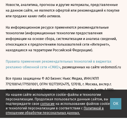
Новости, аналитика, прогнозы и другие материалы, представленные
на данном сайте, не являются офертой или рекомендацией к покупке
или продаже каких-либо активов.
На информационном ресурсе применяются рекомендательные
технологии (информационные технологии предоставления
информации на основе сбора, систематизации и анализа сведений,
относящихся к предпочтениям пользователей сети «Интернет»,
находящихся на территории Российской Федерации).
Правила применения рекомендательных технологий в виджетах
рекламно-обменной сети «СМИ2»
, размещенных на сайте vedomosti.ru
Все права защищены © АО Бизнес Ньюс Медиа, ИНН/КПП
7712108141/771501001, ОГРН 1027739124775, 127018, г. Москва, вн.тер.г.
муниципальный округ Марьина Роща, ул. Полковая, д. 3, стр. 1 1999—
На нашем сайте используются cookie-файлы и технологии
2026
персонализации. Продолжая пользоваться данным сайтом, вы
ОК
подтверждаете свое
согласие
на использование файлов cookie
и технологий персонализации в соответствии с
Политикой в
отношении обработки персональных данных.