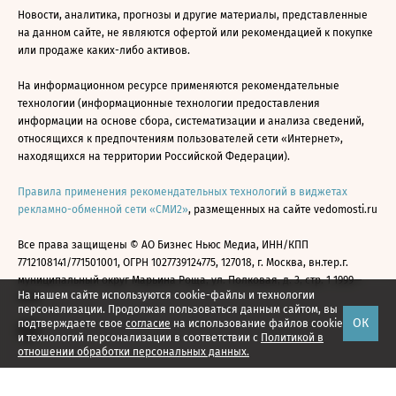
Новости, аналитика, прогнозы и другие материалы, представленные
на данном сайте, не являются офертой или рекомендацией к покупке
или продаже каких-либо активов.
На информационном ресурсе применяются рекомендательные
технологии (информационные технологии предоставления
информации на основе сбора, систематизации и анализа сведений,
относящихся к предпочтениям пользователей сети «Интернет»,
находящихся на территории Российской Федерации).
Правила применения рекомендательных технологий в виджетах
рекламно-обменной сети «СМИ2»
, размещенных на сайте vedomosti.ru
Все права защищены © АО Бизнес Ньюс Медиа, ИНН/КПП
7712108141/771501001, ОГРН 1027739124775, 127018, г. Москва, вн.тер.г.
муниципальный округ Марьина Роща, ул. Полковая, д. 3, стр. 1 1999—
На нашем сайте используются cookie-файлы и технологии
2026
персонализации. Продолжая пользоваться данным сайтом, вы
ОК
подтверждаете свое
согласие
на использование файлов cookie
и технологий персонализации в соответствии с
Политикой в
отношении обработки персональных данных.