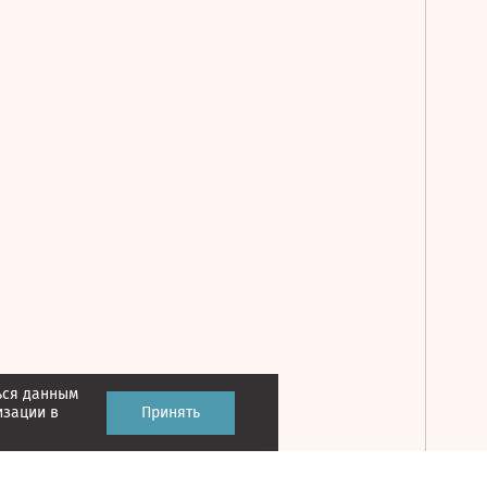
ься данным
Принять
изации в