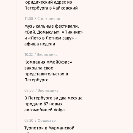
юридический адрес из
Петербурга в Чайковский
11:00
/ Стиль жизни
Музыкальные фестивали,
«Вий. Домыслы», «Пикник»
и «Лето в Летнем саду» –
афиша недели
10:32
/ Экономика
Компания «МойОфис»
закрыла свое
представительство в
Петербурге
09:50
/ Экономика
В Петербурге за два месяца
продали 67 новых
автомобилей Volga
09:20
/ Общество
Турпоток в Мурманской