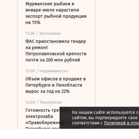
Мурманские рыбаки в
январе-июле нарастили
экспорт рыбной продукции
на 15%
15:38
/ Экономика
ФАС приостановила тендер
на ремонт
Петропавловской крепости
почти за 200 млн рублей
15:09
/ Недвижимость
Объем офисов в продаже в
Петербурге и Ленобласти
вырос за год на 22%
14:59
/ Технологии
Готовность третьего
На нашем сайте используются c
электрохаба
сайтом, вы подтверждаете свое
«Правобережный» в
соответствии с
Политикой в отн
Петербурге достигла 98%