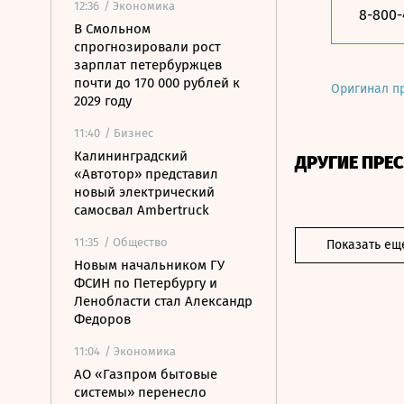
12:36
/ Экономика
8-800
В Смольном
спрогнозировали рост
зарплат петербуржцев
почти до 170 000 рублей к
Оригинал п
2029 году
11:40
/ Бизнес
Калининградский
ДРУГИЕ ПРЕ
«Автотор» представил
новый электрический
самосвал Ambertruck
11:35
/ Общество
Показать ещ
Новым начальником ГУ
ФСИН по Петербургу и
Ленобласти стал Александр
Федоров
11:04
/ Экономика
АО «Газпром бытовые
системы» перенесло