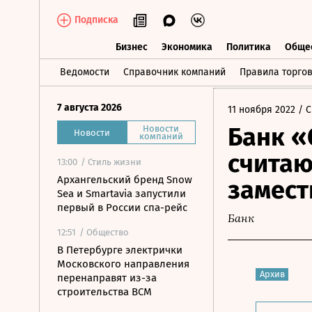
Подписка
Бизнес
Экономика
Политика
Обще
Бизнес
Экономика
Политика
О
Ведомости
Справочник компаний
Правила торго
7 августа 2026
11 ноября 2022
/ С
Банк «
Новости
Новости
компаний
считаю
13:00
/ Стиль жизни
Архангельский бренд Snow
замест
Sea и Smartavia запустили
первый в России спа-рейс
Банк
12:51
/ Общество
В Петербурге электрички
Московского направления
Архив
перенаправят из-за
строительства ВСМ