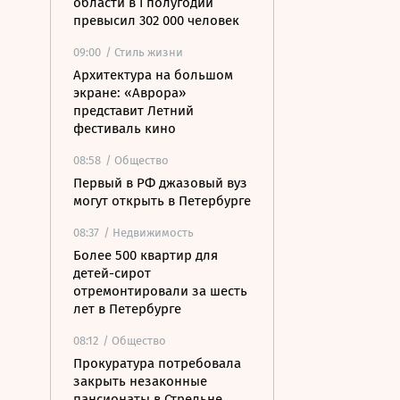
области в I полугодии
превысил 302 000 человек
09:00
/ Стиль жизни
Архитектура на большом
экране: «Аврора»
представит Летний
фестиваль кино
08:58
/ Общество
Первый в РФ джазовый вуз
могут открыть в Петербурге
08:37
/ Недвижимость
Более 500 квартир для
детей-сирот
отремонтировали за шесть
лет в Петербурге
08:12
/ Общество
Прокуратура потребовала
закрыть незаконные
пансионаты в Стрельне