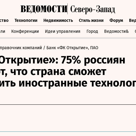
ство
Технологии
Недвижимость
Стиль жизни
Форум
Ве
бщество
Технологии
Недвижимость
Стиль жизни
Форум
вли
Конференции
Идеи управления
Город
Ведомости&
правочник компаний
/ Банк «ФК Открытие», ПАО
Открытие»: 75% россиян
т, что страна сможет
ить иностранные техноло