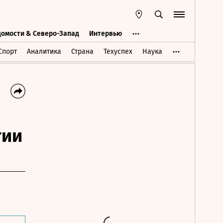
домости & Северо-Запад
Интервью
Ведомости & Северо-Запад
Интервью
Спорт
Аналитика
Страна
Техуспех
Наука
гии