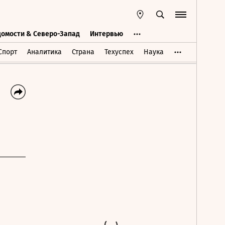
домости & Северо-Запад
Интервью
Ведомости & Северо-Запад
Интервью
Спорт
Аналитика
Страна
Техуспех
Наука