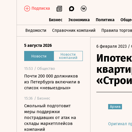
Подписка
Бизнес
Экономика
Политика
Обще
Бизнес
Экономика
Политика
О
Ведомости
Справочник компаний
Правила торго
5 августа 2026
6 февраля 2023
/ 
Ипотек
Новости
Новости
компаний
кварт
15:53
/ Общество
Почти 200 000 должников
«Строи
из Петербурга включили в
список «невыездных»
15:36
/ Бизнес
Смольный подготовит
Архив
меры поддержки
пострадавших от атак на
склады маркетплейсов
Оригинал п
компаний