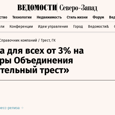
ство
Технологии
Недвижимость
Стиль жизни
Форум
Ве
бщество
Технологии
Недвижимость
Стиль жизни
Форум
вли
Конференции
Идеи управления
Город
Ведомости&
Справочник компаний
/ Трест, ГК
а для всех от 3% на
иры Объединения
тельный трест»
ресс-релиза