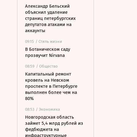
Александр Бельский
объяснил удаление
страниц петербургских
депутатов атаками на
аккаунты
09:15
/ Стиль жизни
В Ботаническом саду
прозвучит Nirvana
08:59
/ Общество
Капитальный ремонт
кровель на Невском
проспекте в Петербурге
выполнен более чем на
80%
08:53
/ Экономика
Новгородская область
займет 5,4 млрд рублей из
федбюджета на
инфраструктурные