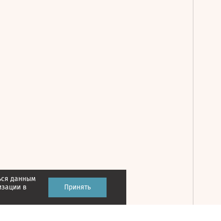
ься данным
Принять
изации в