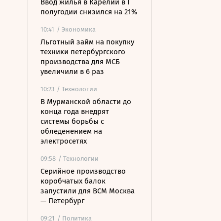
Ввод жилья в Карелии в I
полугодии снизился на 21%
10:41
/ Экономика
Льготный займ на покупку
техники петербургского
производства для МСБ
увеличили в 6 раз
10:23
/ Технологии
В Мурманской области до
конца года внедрят
системы борьбы с
обледенением на
электросетях
09:58
/ Технологии
Серийное производство
коробчатых балок
запустили для ВСМ Москва
— Петербург
09:21
/ Политика