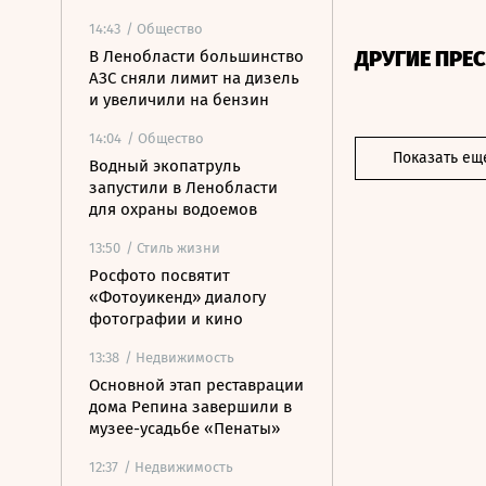
14:43
/ Общество
ДРУГИЕ ПРЕ
В Ленобласти большинство
АЗС сняли лимит на дизель
и увеличили на бензин
14:04
/ Общество
Показать ещ
Водный экопатруль
запустили в Ленобласти
для охраны водоемов
13:50
/ Стиль жизни
Росфото посвятит
«Фотоуикенд» диалогу
фотографии и кино
13:38
/ Недвижимость
Основной этап реставрации
дома Репина завершили в
музее-усадьбе «Пенаты»
12:37
/ Недвижимость