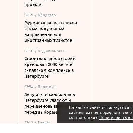
проекты
08:35
/ Общество
Мурманск вошел в число
самых популярных
направлений для
иностранных туристов
08:30
/ Недвижимость
Строитель лабораторий
арендовал 3000 кв. м в
складском комплексе в
Петербурге
07:54
/ Политика
Депутаты и кандидаты в
Петербурге удаляют и
переименовывают соцсети
На нашем сайте используются c
перед выборами
сайтом, вы подтверждаете свое
соответствии с
Политикой в отн
07:42
/ Бизнес
В Карелии построят