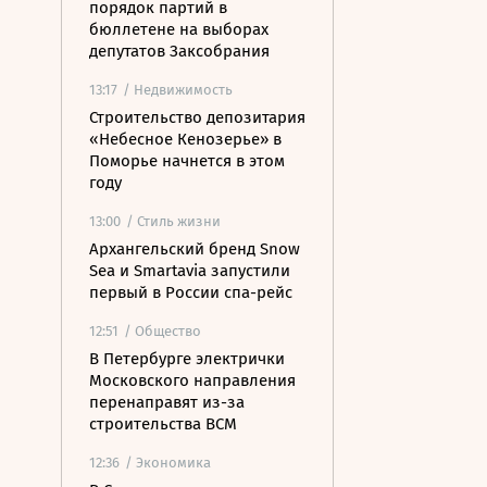
порядок партий в
бюллетене на выборах
депутатов Заксобрания
13:17
/ Недвижимость
Строительство депозитария
«Небесное Кенозерье» в
Поморье начнется в этом
году
13:00
/ Стиль жизни
Архангельский бренд Snow
Sea и Smartavia запустили
первый в России спа-рейс
12:51
/ Общество
В Петербурге электрички
Московского направления
перенаправят из-за
строительства ВСМ
12:36
/ Экономика