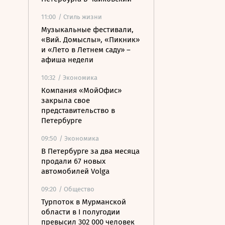
11:00
/ Стиль жизни
Музыкальные фестивали,
«Вий. Домыслы», «Пикник»
и «Лето в Летнем саду» –
афиша недели
10:32
/ Экономика
Компания «МойОфис»
закрыла свое
представительство в
Петербурге
09:50
/ Экономика
В Петербурге за два месяца
продали 67 новых
автомобилей Volga
09:20
/ Общество
Турпоток в Мурманской
области в I полугодии
превысил 302 000 человек