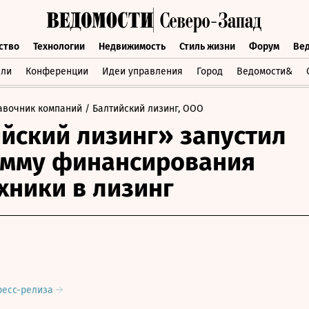
ство
Технологии
Недвижимость
Стиль жизни
Форум
Ве
бщество
Технологии
Недвижимость
Стиль жизни
Форум
вли
Конференции
Идеи управления
Город
Ведомости&
авочник компаний
/ Балтийский лизинг, ООО
йский лизинг» запустил
амму финансирования
хники в лизинг
ресс-релиза