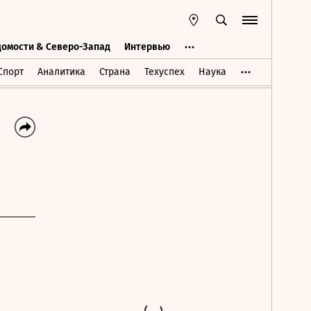
домости & Северо-Запад
Интервью
Ведомости & Северо-Запад
Интервью
Спорт
Аналитика
Страна
Техуспех
Наука