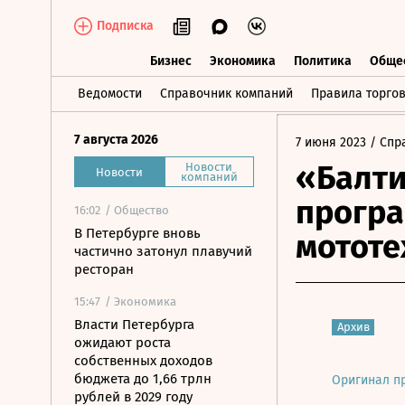
Подписка
Бизнес
Экономика
Политика
Обще
Бизнес
Экономика
Политика
О
Ведомости
Справочник компаний
Правила торго
7 августа 2026
7 июня 2023
/ Спр
«Балти
Новости
Новости
компаний
прогр
16:02
/ Общество
В Петербурге вновь
мототе
частично затонул плавучий
ресторан
15:47
/ Экономика
Власти Петербурга
Архив
ожидают роста
собственных доходов
бюджета до 1,66 трлн
Оригинал п
рублей в 2029 году