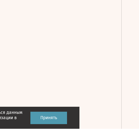
ься данным
Принять
изации в