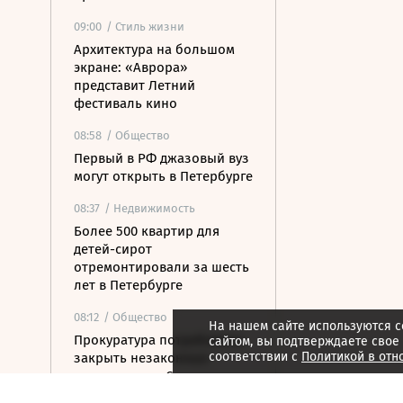
09:00
/ Стиль жизни
Архитектура на большом
экране: «Аврора»
представит Летний
фестиваль кино
08:58
/ Общество
Первый в РФ джазовый вуз
могут открыть в Петербурге
08:37
/ Недвижимость
Более 500 квартир для
детей-сирот
отремонтировали за шесть
лет в Петербурге
08:12
/ Общество
На нашем сайте используются c
Прокуратура потребовала
сайтом, вы подтверждаете свое
соответствии с
Политикой в отн
закрыть незаконные
пансионаты в Стрельне