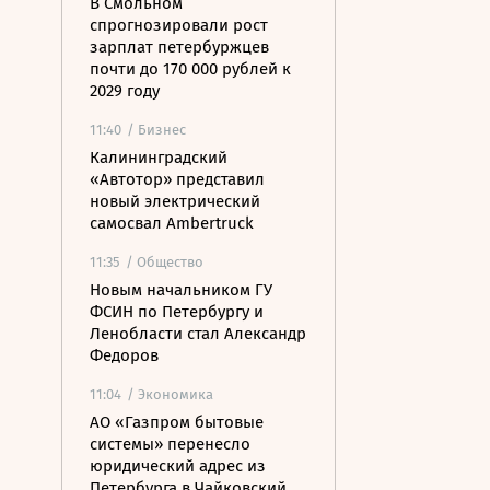
В Смольном
спрогнозировали рост
зарплат петербуржцев
почти до 170 000 рублей к
2029 году
11:40
/ Бизнес
Калининградский
«Автотор» представил
новый электрический
самосвал Ambertruck
11:35
/ Общество
Новым начальником ГУ
ФСИН по Петербургу и
Ленобласти стал Александр
Федоров
11:04
/ Экономика
АО «Газпром бытовые
системы» перенесло
юридический адрес из
Петербурга в Чайковский