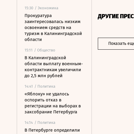
15:30
/ Экономика
ДРУГИЕ ПРЕ
Прокуратура
заинтересовалась низким
освоением средств на
туризм в Калининградской
области
Показать ещ
15:11
/ Общество
В Калининградской
области выплату военным-
контрактникам увеличили
до 2,5 млн рублей
14:41
/ Политика
«Яблоку» не удалось
оспорить отказ в
регистрации на выборах в
заксобрание Петербурга
14:14
/ Политика
В Петербурге определили